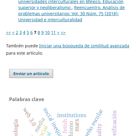
universidades interculturales en México. Educación
superior y neoliberalismo
,
Reencuentro. Análisis de
problemas universitarios: Vol. 30 Núm. 75 (2018):
Universidad e interculturalidad
<<
<
2
3
4
5
6
7
8
9
10
11
>
>>
También puede
Iniciar una búsqueda de similitud avanzada
para este artículo.
Enviar un artículo
Palabras clave
social inequality
web 3.0
desempeño escolar
institutions
media
marx
fetish
fetichismo