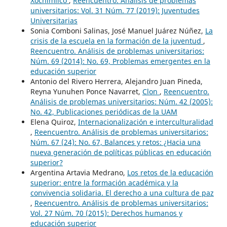
Xochimilco
,
Reencuentro. Análisis de problemas
universitarios: Vol. 31 Núm. 77 (2019): Juventudes
Universitarias
Sonia Comboni Salinas, José Manuel Juárez Núñez,
La
crisis de la escuela en la formación de la juventud
,
Reencuentro. Análisis de problemas universitarios:
Núm. 69 (2014): No. 69, Problemas emergentes en la
educación superior
Antonio del Rivero Herrera, Alejandro Juan Pineda,
Reyna Yunuhen Ponce Navarret,
Clon
,
Reencuentro.
Análisis de problemas universitarios: Núm. 42 (2005):
No. 42, Publicaciones periódicas de la UAM
Elena Quiroz,
Internacionalización e interculturalidad
,
Reencuentro. Análisis de problemas universitarios:
Núm. 67 (24): No. 67, Balances y retos: ¿Hacia una
nueva generación de políticas públicas en educación
superior?
Argentina Artavia Medrano,
Los retos de la educación
superior: entre la formación académica y la
convivencia solidaria. El derecho a una cultura de paz
,
Reencuentro. Análisis de problemas universitarios:
Vol. 27 Núm. 70 (2015): Derechos humanos y
educación superior