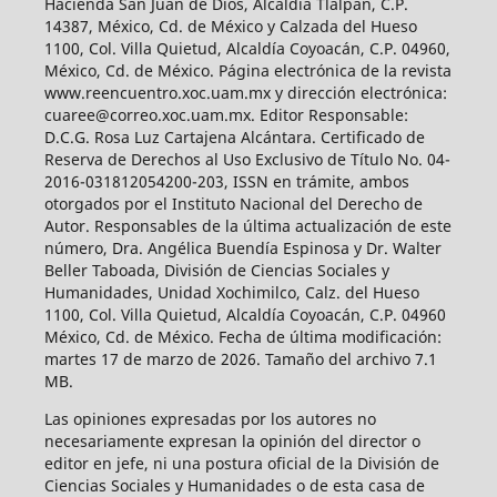
Hacienda San Juan de Dios, Alcaldía Tlalpan, C.P.
14387, México, Cd. de México y Calzada del Hueso
1100, Col. Villa Quietud, Alcaldía Coyoacán, C.P. 04960,
México, Cd. de México. Página electrónica de la revista
www.reencuentro.xoc.uam.mx y dirección electrónica:
cuaree@correo.xoc.uam.mx. Editor Responsable:
D.C.G. Rosa Luz Cartajena Alcántara. Certificado de
Reserva de Derechos al Uso Exclusivo de Título No. 04-
2016-031812054200-203, ISSN en trámite, ambos
otorgados por el Instituto Nacional del Derecho de
Autor. Responsables de la última actualización de este
número, Dra. Angélica Buendía Espinosa y Dr. Walter
Beller Taboada, División de Ciencias Sociales y
Humanidades, Unidad Xochimilco, Calz. del Hueso
1100, Col. Villa Quietud, Alcaldía Coyoacán, C.P. 04960
México, Cd. de México. Fecha de última modificación:
martes 17 de marzo de 2026. Tamaño del archivo 7.1
MB.
Las opiniones expresadas por los autores no
necesariamente expresan la opinión del director o
editor en jefe, ni una postura oficial de la División de
Ciencias Sociales y Humanidades o de esta casa de