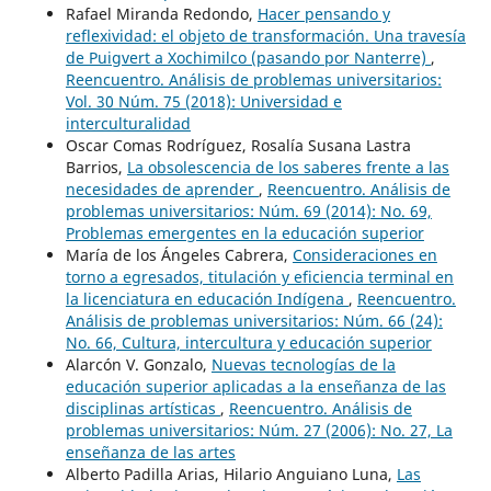
Rafael Miranda Redondo,
Hacer pensando y
reflexividad: el objeto de transformación. Una travesía
de Puigvert a Xochimilco (pasando por Nanterre)
,
Reencuentro. Análisis de problemas universitarios:
Vol. 30 Núm. 75 (2018): Universidad e
interculturalidad
Oscar Comas Rodríguez, Rosalía Susana Lastra
Barrios,
La obsolescencia de los saberes frente a las
necesidades de aprender
,
Reencuentro. Análisis de
problemas universitarios: Núm. 69 (2014): No. 69,
Problemas emergentes en la educación superior
María de los Ángeles Cabrera,
Consideraciones en
torno a egresados, titulación y eficiencia terminal en
la licenciatura en educación Indígena
,
Reencuentro.
Análisis de problemas universitarios: Núm. 66 (24):
No. 66, Cultura, intercultura y educación superior
Alarcón V. Gonzalo,
Nuevas tecnologías de la
educación superior aplicadas a la enseñanza de las
disciplinas artísticas
,
Reencuentro. Análisis de
problemas universitarios: Núm. 27 (2006): No. 27, La
enseñanza de las artes
Alberto Padilla Arias, Hilario Anguiano Luna,
Las