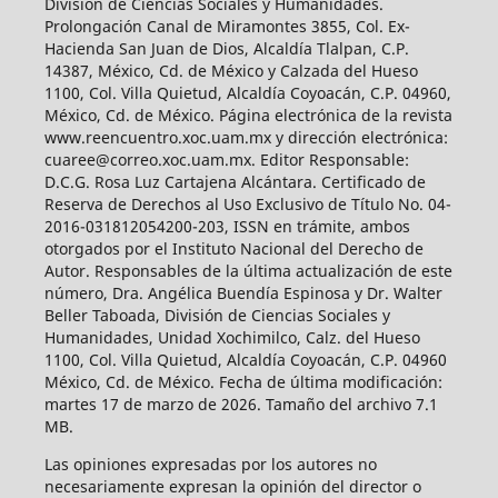
División de Ciencias Sociales y Humanidades.
Prolongación Canal de Miramontes 3855, Col. Ex-
Hacienda San Juan de Dios, Alcaldía Tlalpan, C.P.
14387, México, Cd. de México y Calzada del Hueso
1100, Col. Villa Quietud, Alcaldía Coyoacán, C.P. 04960,
México, Cd. de México. Página electrónica de la revista
www.reencuentro.xoc.uam.mx y dirección electrónica:
cuaree@correo.xoc.uam.mx. Editor Responsable:
D.C.G. Rosa Luz Cartajena Alcántara. Certificado de
Reserva de Derechos al Uso Exclusivo de Título No. 04-
2016-031812054200-203, ISSN en trámite, ambos
otorgados por el Instituto Nacional del Derecho de
Autor. Responsables de la última actualización de este
número, Dra. Angélica Buendía Espinosa y Dr. Walter
Beller Taboada, División de Ciencias Sociales y
Humanidades, Unidad Xochimilco, Calz. del Hueso
1100, Col. Villa Quietud, Alcaldía Coyoacán, C.P. 04960
México, Cd. de México. Fecha de última modificación:
martes 17 de marzo de 2026. Tamaño del archivo 7.1
MB.
Las opiniones expresadas por los autores no
necesariamente expresan la opinión del director o