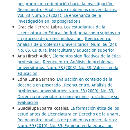
posgrado, una orientación hacia la investigación
,
Reencuentro. Análisis de problemas universitarios:
Vol. 33 Núm. 82 (2021): La enseñanza de la
investigación en los posgrados I
Graciela Herrera Labra,
Los estudiantes de la
Licenciatura en Educación Indígena como sujetos en
su proceso de profesionalización
,
Reencuentro.
Análisis de problemas universitarios: Núm. 66 (24):
No. 66, Cultura, intercultura y educación superior
Ana Hirsch Adler,
Elementos significativos de la ética
profesional
,
Reencuentro. Análisis de problemas
universitarios: Núm. 38 (2003): No. 38, Valores en la
educación
Edna Luna Serrano,
Evaluación en contexto de la
docencia en posgrado
,
Reencuentro. Análisis de
problemas universitarios: Núm. 53 (2009): No. 53,
Docencia universitaria: concepciones, prácticas y su
evaluación
Guadalupe Ibarra Rosales,
La formación ética de los
estudiantes de Licenciatura en Derecho de la unam
,
Reencuentro. Análisis de problemas universitarios:
Núm. 59 (2010): No. 59, Equidad en la educación