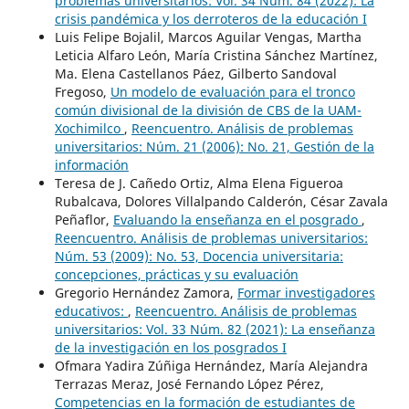
problemas universitarios: Vol. 34 Núm. 84 (2022): La
crisis pandémica y los derroteros de la educación I
Luis Felipe Bojalil, Marcos Aguilar Vengas, Martha
Leticia Alfaro León, María Cristina Sánchez Martínez,
Ma. Elena Castellanos Páez, Gilberto Sandoval
Fregoso,
Un modelo de evaluación para el tronco
común divisional de la división de CBS de la UAM-
Xochimilco
,
Reencuentro. Análisis de problemas
universitarios: Núm. 21 (2006): No. 21, Gestión de la
información
Teresa de J. Cañedo Ortiz, Alma Elena Figueroa
Rubalcava, Dolores Villalpando Calderón, César Zavala
Peñaflor,
Evaluando la enseñanza en el posgrado
,
Reencuentro. Análisis de problemas universitarios:
Núm. 53 (2009): No. 53, Docencia universitaria:
concepciones, prácticas y su evaluación
Gregorio Hernández Zamora,
Formar investigadores
educativos:
,
Reencuentro. Análisis de problemas
universitarios: Vol. 33 Núm. 82 (2021): La enseñanza
de la investigación en los posgrados I
Ofmara Yadira Zúñiga Hernández, María Alejandra
Terrazas Meraz, José Fernando López Pérez,
Competencias en la formación de estudiantes de