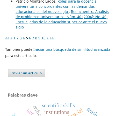
Patricio Montero Lagos,
Roles para la docencia
universitaria concordantes con las demandas
educacionales del nuevo siglo
,
Reencuentro. Análisis
de problemas universitarios: Núm. 40 (2004): No. 40,
Encrucijadas de la educación superior ante el nuevo
siglo
<<
<
1
2
3
4
5
6
7
8
9
10
>
>>
También puede
Iniciar una búsqueda de similitud avanzada
para este artículo.
Enviar un artículo
Palabras clave
scientific skills
reification
fetish
lms
institutions