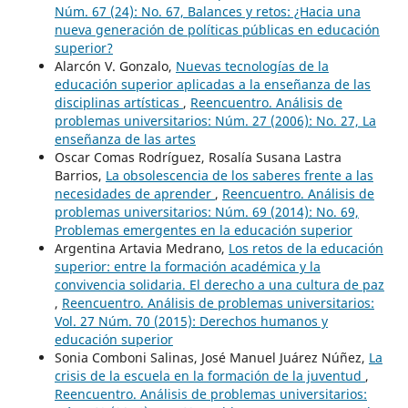
Núm. 67 (24): No. 67, Balances y retos: ¿Hacia una
nueva generación de políticas públicas en educación
superior?
Alarcón V. Gonzalo,
Nuevas tecnologías de la
educación superior aplicadas a la enseñanza de las
disciplinas artísticas
,
Reencuentro. Análisis de
problemas universitarios: Núm. 27 (2006): No. 27, La
enseñanza de las artes
Oscar Comas Rodríguez, Rosalía Susana Lastra
Barrios,
La obsolescencia de los saberes frente a las
necesidades de aprender
,
Reencuentro. Análisis de
problemas universitarios: Núm. 69 (2014): No. 69,
Problemas emergentes en la educación superior
Argentina Artavia Medrano,
Los retos de la educación
superior: entre la formación académica y la
convivencia solidaria. El derecho a una cultura de paz
,
Reencuentro. Análisis de problemas universitarios:
Vol. 27 Núm. 70 (2015): Derechos humanos y
educación superior
Sonia Comboni Salinas, José Manuel Juárez Núñez,
La
crisis de la escuela en la formación de la juventud
,
Reencuentro. Análisis de problemas universitarios: