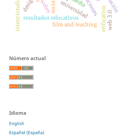
instituciones
intencionalidad
media
weber
universidad
reification
web 3.0
resultados educativos
film and teaching
Número actual
Idioma
English
Español (España)