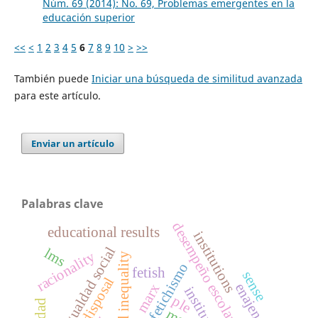
Núm. 69 (2014): No. 69, Problemas emergentes en la
educación superior
<<
<
1
2
3
4
5
6
7
8
9
10
>
>>
También puede
Iniciar una búsqueda de similitud avanzada
para este artículo.
Enviar un artículo
Palabras clave
desempeño escolar
educational results
institutions
desigualdad social
lms
racionality
social inequality
fetichismo
fetish
sense
disposal
enajenación
marx
ple