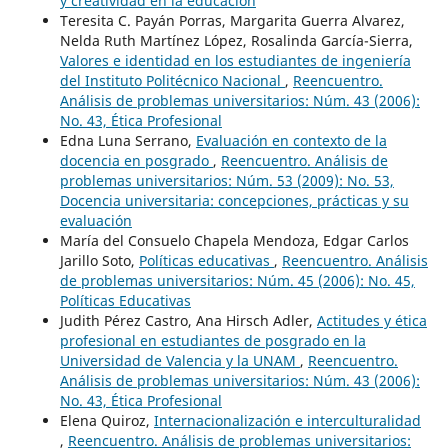
y creatividad en la educación
Teresita C. Payán Porras, Margarita Guerra Alvarez,
Nelda Ruth Martínez López, Rosalinda García-Sierra,
Valores e identidad en los estudiantes de ingeniería
del Instituto Politécnico Nacional
,
Reencuentro.
Análisis de problemas universitarios: Núm. 43 (2006):
No. 43, Ética Profesional
Edna Luna Serrano,
Evaluación en contexto de la
docencia en posgrado
,
Reencuentro. Análisis de
problemas universitarios: Núm. 53 (2009): No. 53,
Docencia universitaria: concepciones, prácticas y su
evaluación
María del Consuelo Chapela Mendoza, Edgar Carlos
Jarillo Soto,
Políticas educativas
,
Reencuentro. Análisis
de problemas universitarios: Núm. 45 (2006): No. 45,
Políticas Educativas
Judith Pérez Castro, Ana Hirsch Adler,
Actitudes y ética
profesional en estudiantes de posgrado en la
Universidad de Valencia y la UNAM
,
Reencuentro.
Análisis de problemas universitarios: Núm. 43 (2006):
No. 43, Ética Profesional
Elena Quiroz,
Internacionalización e interculturalidad
,
Reencuentro. Análisis de problemas universitarios: