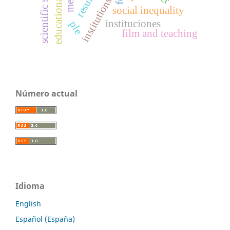
educational results
scientific skills
institutions
social inequality
instituciones
ple
film and teaching
Número actual
Idioma
English
Español (España)