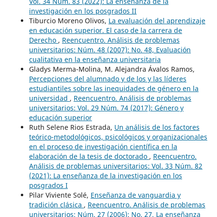
Vol. 34 Núm. 83 (2022): La enseñanza de la
investigación en los posgrados II
Tiburcio Moreno Olivos,
La evaluación del aprendizaje
en educación superior. El caso de la carrera de
Derecho
,
Reencuentro. Análisis de problemas
universitarios: Núm. 48 (2007): No. 48, Evaluación
cualitativa en la enseñanza universitaria
Gladys Merma-Molina, M. Alejandra Ávalos Ramos,
Percepciones del alumnado y de los y las líderes
estudiantiles sobre las inequidades de género en la
universidad
,
Reencuentro. Análisis de problemas
universitarios: Vol. 29 Núm. 74 (2017): Género y
educación superior
Ruth Selene Rios Estrada,
Un análisis de los factores
teórico-metodológicos, psicológicos y organizacionales
en el proceso de investigación científica en la
elaboración de la tesis de doctorado
,
Reencuentro.
Análisis de problemas universitarios: Vol. 33 Núm. 82
(2021): La enseñanza de la investigación en los
posgrados I
Pilar Viviente Solé,
Enseñanza de vanguardia y
tradición clásica
,
Reencuentro. Análisis de problemas
universitarios: Núm. 27 (2006): No. 27, La enseñanza