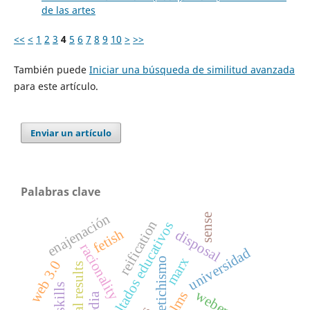
de las artes
<<
<
1
2
3
4
5
6
7
8
9
10
>
>>
También puede
Iniciar una búsqueda de similitud avanzada
para este artículo.
Enviar un artículo
Palabras clave
enajenación
sense
reification
resultados educativos
fetish
disposal
racionality
universidad
marx
fetichismo
web 3.0
weber
lms
media