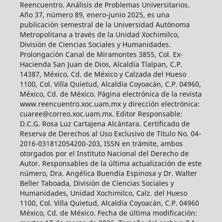
Reencuentro. Análisis de Problemas Universitarios.
Año 37, número 89, enero-junio 2025, es una
publicación semestral de la Universidad Autónoma
Metropolitana a través de la Unidad Xochimilco,
División de Ciencias Sociales y Humanidades.
Prolongación Canal de Miramontes 3855, Col. Ex-
Hacienda San Juan de Dios, Alcaldía Tlalpan, C.P.
14387, México, Cd. de México y Calzada del Hueso
1100, Col. Villa Quietud, Alcaldía Coyoacán, C.P. 04960,
México, Cd. de México. Página electrónica de la revista
www.reencuentro.xoc.uam.mx y dirección electrónica:
cuaree@correo.xoc.uam.mx. Editor Responsable:
D.C.G. Rosa Luz Cartajena Alcántara. Certificado de
Reserva de Derechos al Uso Exclusivo de Título No. 04-
2016-031812054200-203, ISSN en trámite, ambos
otorgados por el Instituto Nacional del Derecho de
Autor. Responsables de la última actualización de este
número, Dra. Angélica Buendía Espinosa y Dr. Walter
Beller Taboada, División de Ciencias Sociales y
Humanidades, Unidad Xochimilco, Calz. del Hueso
1100, Col. Villa Quietud, Alcaldía Coyoacán, C.P. 04960
México, Cd. de México. Fecha de última modificación: