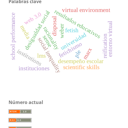
Palabras clave
virtual environment
resultados educativos
desigualdad social
web 3.0
school performance
disposal
entorno virtual
weber
media
racionality
fetish
universidad
reification
sense
social inequality
fetichismo
marx
institutions
ple
lms
desempeño escolar
scientific skills
instituciones
Número actual