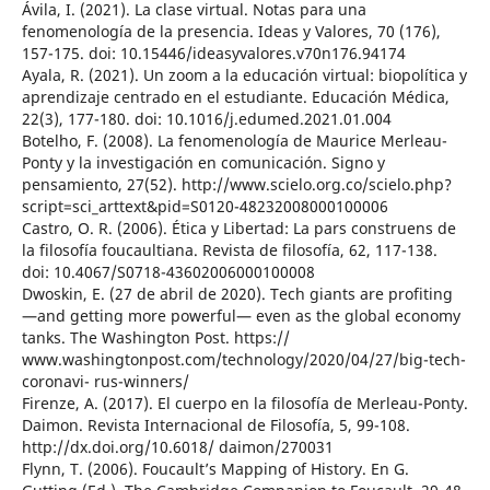
Ávila, I. (2021). La clase virtual. Notas para una
fenomenología de la presencia. Ideas y Valores, 70 (176),
157-175. doi: 10.15446/ideasyvalores.v70n176.94174
Ayala, R. (2021). Un zoom a la educación virtual: biopolítica y
aprendizaje centrado en el estudiante. Educación Médica,
22(3), 177-180. doi: 10.1016/j.edumed.2021.01.004
Botelho, F. (2008). La fenomenología de Maurice Merleau-
Ponty y la investigación en comunicación. Signo y
pensamiento, 27(52). http://www.scielo.org.co/scielo.php?
script=sci_arttext&pid=S0120-48232008000100006
Castro, O. R. (2006). Ética y Libertad: La pars construens de
la filosofía foucaultiana. Revista de filosofía, 62, 117-138.
doi: 10.4067/S0718-43602006000100008
Dwoskin, E. (27 de abril de 2020). Tech giants are profiting
—and getting more powerful— even as the global economy
tanks. The Washington Post. https://
www.washingtonpost.com/technology/2020/04/27/big-tech-
coronavi- rus-winners/
Firenze, A. (2017). El cuerpo en la filosofía de Merleau-Ponty.
Daimon. Revista Internacional de Filosofía, 5, 99-108.
http://dx.doi.org/10.6018/ daimon/270031
Flynn, T. (2006). Foucault’s Mapping of History. En G.