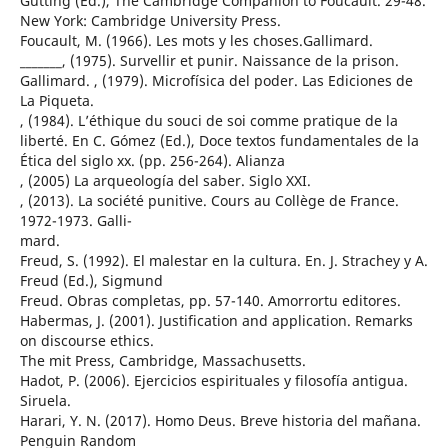
Gutting (Ed.), The Cambridge Companion to Foucault. 29-48.
New York: Cambridge University Press.
Foucault, M. (1966). Les mots y les choses.Gallimard.
_______, (1975). Survellir et punir. Naissance de la prison.
Gallimard. , (1979). Microfísica del poder. Las Ediciones de
La Piqueta.
, (1984). L’éthique du souci de soi comme pratique de la
liberté. En C. Gómez (Ed.), Doce textos fundamentales de la
Ética del siglo xx. (pp. 256-264). Alianza
, (2005) La arqueología del saber. Siglo XXI.
, (2013). La société punitive. Cours au Collège de France.
1972-1973. Galli-
mard.
Freud, S. (1992). El malestar en la cultura. En. J. Strachey y A.
Freud (Ed.), Sigmund
Freud. Obras completas, pp. 57-140. Amorrortu editores.
Habermas, J. (2001). Justification and application. Remarks
on discourse ethics.
The mit Press, Cambridge, Massachusetts.
Hadot, P. (2006). Ejercicios espirituales y filosofía antigua.
Siruela.
Harari, Y. N. (2017). Homo Deus. Breve historia del mañana.
Penguin Random