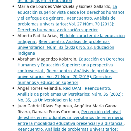
tecnologías en la educación
María de Lourdes Valenzuela y Gómez Gallardo,
La
educación superior vista desde los derechos humanos
y el enfoque de género
,
Reencuentro. Análisis de
problemas universitarios: Vol. 27 Núm. 70 (2015):
Derechos humanos y educación superior
Alberto Padilla Arias,
El doble carácter de la educación
indígena
,
Reencuentro. Análisis de problemas
universitarios: Núm. 33 (2002): No. 33, Educación
indígena
Abraham Magendzo Kolstrein,
Educación en Derechos
Humanos y Educación Superior: una perspectiva
controversial
,
Reencuentro. Análisis de problemas
universitarios: Vol. 27 Núm. 70 (2015): Derechos
humanos y educación superior
Ángel Torres Velandia,
Red UAM
,
Reencuentro.
Análisis de problemas universitarios: Núm. 35 (2002):
No. 35, La Universidad en la red
Juan Gabriel Rivas Espinosa, Angélica María Gaona
Rivera, Damara Pozos Carmona,
Percepción del nivel
de estrés en estudiantes universitarios de enfermería
entre la modalidad educativa presencial y a distancia
,
Reencuentro. Análisis de problemas universitarios: