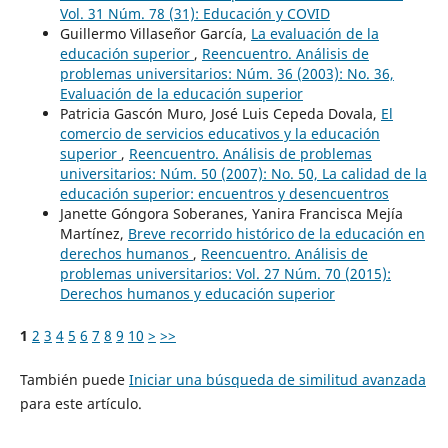
Vol. 31 Núm. 78 (31): Educación y COVID
Guillermo Villaseñor García,
La evaluación de la
educación superior
,
Reencuentro. Análisis de
problemas universitarios: Núm. 36 (2003): No. 36,
Evaluación de la educación superior
Patricia Gascón Muro, José Luis Cepeda Dovala,
El
comercio de servicios educativos y la educación
superior
,
Reencuentro. Análisis de problemas
universitarios: Núm. 50 (2007): No. 50, La calidad de la
educación superior: encuentros y desencuentros
Janette Góngora Soberanes, Yanira Francisca Mejía
Martínez,
Breve recorrido histórico de la educación en
derechos humanos
,
Reencuentro. Análisis de
problemas universitarios: Vol. 27 Núm. 70 (2015):
Derechos humanos y educación superior
1
2
3
4
5
6
7
8
9
10
>
>>
También puede
Iniciar una búsqueda de similitud avanzada
para este artículo.