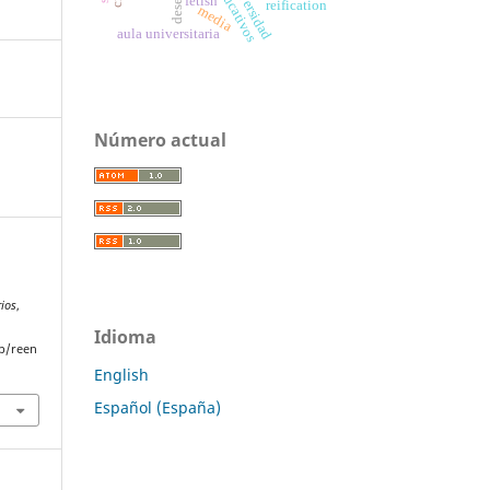
universidad
reification
media
aula universitaria
Número actual
rios
,
Idioma
p/reen
English
Español (España)