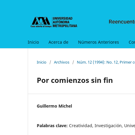
Inicio
Acerca de
Números Anteriores
Co
Inicio
/
Archivos
/
Núm. 12 (1994): No. 12, Primer c
Por comienzos sin fin
Guillermo Michel
Palabras clave:
Creatividad, Investigación, Univ