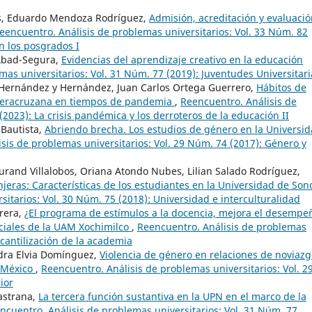
os, Eduardo Mendoza Rodríguez,
Admisión, acreditación y evaluaci
eencuentro. Análisis de problemas universitarios: Vol. 33 Núm. 82
n los posgrados I
Abad-Segura,
Evidencias del aprendizaje creativo en la educación
as universitarios: Vol. 31 Núm. 77 (2019): Juventudes Universitari
e Hernández y Hernández, Juan Carlos Ortega Guerrero,
Hábitos de
d Veracruzana en tiempos de pandemia
,
Reencuentro. Análisis de
(2023): La crisis pandémica y los derroteros de la educación II
Bautista,
Abriendo brecha. Los estudios de género en la Universi
sis de problemas universitarios: Vol. 29 Núm. 74 (2017): Género y
 Durand Villalobos, Oriana Atondo Nubes, Lilian Salado Rodríguez,
njeras: Características de los estudiantes en la Universidad de So
itarios: Vol. 30 Núm. 75 (2018): Universidad e interculturalidad
rrera,
¿El programa de estímulos a la docencia, mejora el desempe
ociales de la UAM Xochimilco
,
Reencuentro. Análisis de problemas
rcantilización de la academia
ndra Elvia Domínguez,
Violencia de género en relaciones de noviaz
e México
,
Reencuentro. Análisis de problemas universitarios: Vol. 2
ior
astrana,
La tercera función sustantiva en la UPN en el marco de la
ncuentro. Análisis de problemas universitarios: Vol. 31 Núm. 77