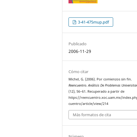
3-41-475mup.pdf
Publicado
2006-11-29
Cómo citar
Michel, G. (2006). Por comienzos sin fin.
Reencuentro. Análisis De Problemas Universita
(12), 56–61. Recuperado a partir de
https://reencuentro.xoc.uam.mx/index.ph
cuentro/article/view/214
Más formatos de cita
Número