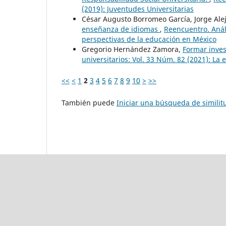
(2019): Juventudes Universitarias
César Augusto Borromeo García, Jorge Ale
enseñanza de idiomas
,
Reencuentro. Análi
perspectivas de la educación en México
Gregorio Hernández Zamora,
Formar inves
universitarios: Vol. 33 Núm. 82 (2021): La
<<
<
1
2
3
4
5
6
7
8
9
10
>
>>
También puede
Iniciar una búsqueda de simili