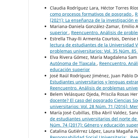
Claudia Rodríguez Lara, Héctor Torres Rí
como procesos formativos de posgrado
,
R
(2021): La enseñanza de la investigación e
Mariana-Daniela González-Zamar, Emilio 
superior
,
Reencuentro. Análisis de problem
Estrella Thay-lli Armenta Courtois, Denis
lectura de estudiantes de la Universida
problemas universitarios: Vol. 35 Núm. 85 
Elva Rivera Gómez, María Magdalena Sam 
Autónoma de Tlaxcala
,
Reencuentro. Análi
educación superior
José Raúl Rodríguez Jiménez, Juan Pablo
Estudiantes universitarios y lenguas extra
Reencuentro. Análisis de problemas univers
Belem Velásquez Ojeda, Priscila Rosas He
docente? El caso del posgrado Ciencias S
universitarios: Vol. 28 Núm. 71 (2016): Me
María José Cubillas, Elba Abril Valdez, Sa
de estudiantes universitarios del norte d
Núm. 74 (2017): Género y educación super
Catalina Gutiérrez López, Laura Magaña P
Responsabilidad Social Universitaria:
,
Ree