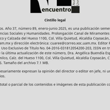
Cintillo legal
os. Año 37, número 89, enero-junio 2025, es una publicación sem
Ciencias Sociales y Humanidades. Prolongación Canal de Miramontes
ico y Calzada del Hueso 1100, Col. Villa Quietud, Alcaldía Coyoacán,
uam.mx y dirección electrónica: cuaree@correo.xoc.uam.mx. Editor
l Uso Exclusivo de Título No. 04-2016-031812054200-203, ISSN en tr
 última actualización de este número, Dra. Angélica Buendía Esp
o, Calz. del Hueso 1100, Col. Villa Quietud, Alcaldía Coyoacán, C
. Tamaño del archivo 7.1 MB.
ariamente expresan la opinión del director o editor en jefe, ni una
ios.
tal o parcial de los contenidos e imágenes de esta publicación con