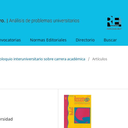
nvocatorias
Normas Editoriales
Directorio
Buscar
oloquio interuniversitario sobre carrera académica
/
Artículos
ersidad