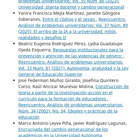
problemas universitarios: Vol. 35 Núm. 86 (2023):
Universidad, planta docente y cambio generacional
Yanira Francisca Mejía Martínez, Janette Góngora
Soberanes,
Entre el código y el sesgo
,
Reencuentro.
Análisis de problemas universitarios: Vol. 37 Núm. 89
(2025): El arribo de la IA a la universidad: mitos,
realidades y desafíos II
Beatriz Eugenia Rodríguez Pérez, Lydia Guadalupe
Ojeda Esquerra,
Respuestas institucionales para la
prevención y atención de las violencias de género:
,
Reencuentro. Análisis de problemas universitarios:
Vol. 33 Núm. 81 (2021): Autonomía, gratuidad y la Ley
General de Educación Superior
José Federman Muñoz Giraldo, Josefina Quintero
Corzo, Raúl Ancízar Munévar Molina,
Construcción de
teoría a partir de la investigación-acción en el
currículo para la formación de educadores
,
Reencuentro. Análisis de problemas universitarios:
Núm. 34 (2002): No. 34, Ideales y prácticas de la
educación
Marco Antonio Leyva Piña, Javier Rodríguez Lagunas,
Encrucijada del cambio generacional de los
académicos en la Universidad Autónoma