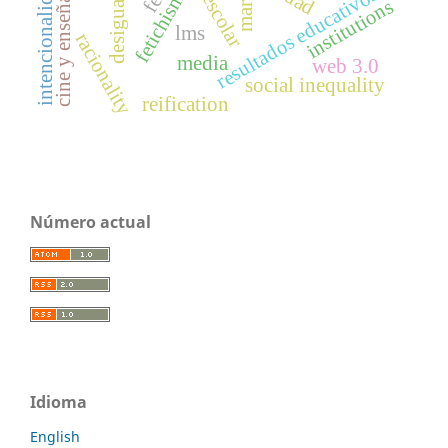
cine y enseñanza
intencionalidad
fetichismo
resultados educativos
marx
institutions
lms
racionality
media
web 3.0
social inequality
reification
Número actual
Idioma
English