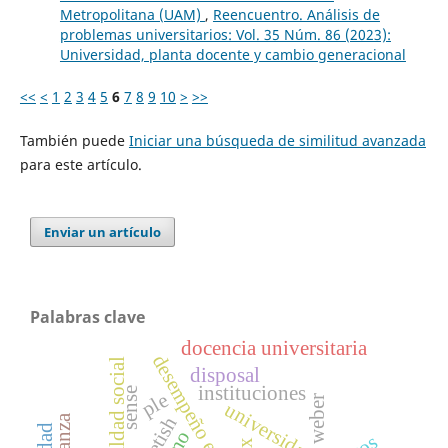
Metropolitana (UAM)
,
Reencuentro. Análisis de
problemas universitarios: Vol. 35 Núm. 86 (2023):
Universidad, planta docente y cambio generacional
<<
<
1
2
3
4
5
6
7
8
9
10
>
>>
También puede
Iniciar una búsqueda de similitud avanzada
para este artículo.
Enviar un artículo
Palabras clave
docencia universitaria
desempeño escolar
desigualdad social
disposal
instituciones
sense
ple
weber
universidad
fetish