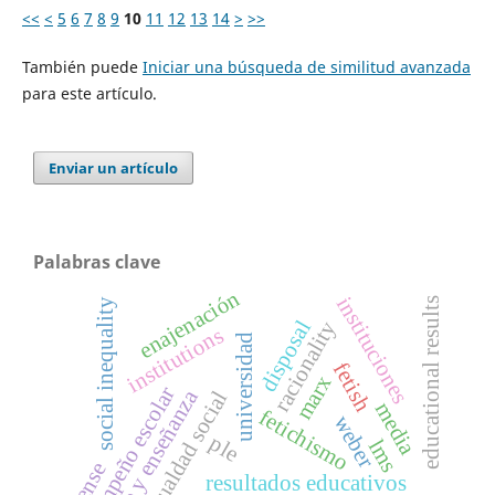
<<
<
5
6
7
8
9
10
11
12
13
14
>
>>
También puede
Iniciar una búsqueda de similitud avanzada
para este artículo.
Enviar un artículo
Palabras clave
enajenación
instituciones
educational results
social inequality
racionality
disposal
institutions
universidad
fetish
marx
desempeño escolar
cine y enseñanza
desigualdad social
media
fetichismo
weber
ple
lms
sense
resultados educativos