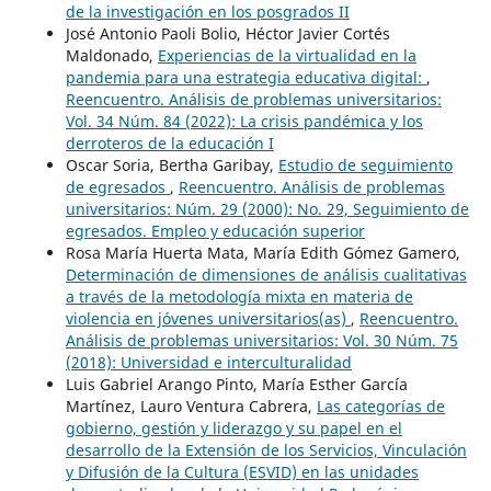
de la investigación en los posgrados II
José Antonio Paoli Bolio, Héctor Javier Cortés
Maldonado,
Experiencias de la virtualidad en la
pandemia para una estrategia educativa digital:
,
Reencuentro. Análisis de problemas universitarios:
Vol. 34 Núm. 84 (2022): La crisis pandémica y los
derroteros de la educación I
Oscar Soria, Bertha Garibay,
Estudio de seguimiento
de egresados
,
Reencuentro. Análisis de problemas
universitarios: Núm. 29 (2000): No. 29, Seguimiento de
egresados. Empleo y educación superior
Rosa María Huerta Mata, María Edith Gómez Gamero,
Determinación de dimensiones de análisis cualitativas
a través de la metodología mixta en materia de
violencia en jóvenes universitarios(as)
,
Reencuentro.
Análisis de problemas universitarios: Vol. 30 Núm. 75
(2018): Universidad e interculturalidad
Luis Gabriel Arango Pinto, María Esther García
Martínez, Lauro Ventura Cabrera,
Las categorías de
gobierno, gestión y liderazgo y su papel en el
desarrollo de la Extensión de los Servicios, Vinculación
y Difusión de la Cultura (ESVID) en las unidades