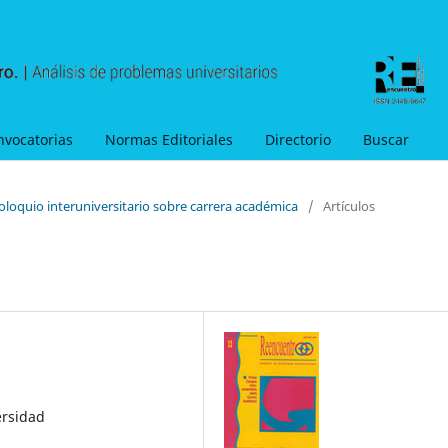
nvocatorias
Normas Editoriales
Directorio
Buscar
oloquio interuniversitario sobre carrera académica
/
Artículos
ersidad