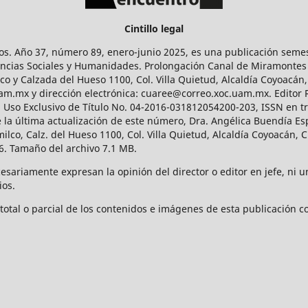
Cintillo legal
os. Año 37, número 89, enero-junio 2025, es una publicación sem
Ciencias Sociales y Humanidades. Prolongación Canal de Miramontes
ico y Calzada del Hueso 1100, Col. Villa Quietud, Alcaldía Coyoacán,
uam.mx y dirección electrónica: cuaree@correo.xoc.uam.mx. Editor
l Uso Exclusivo de Título No. 04-2016-031812054200-203, ISSN en tr
 última actualización de este número, Dra. Angélica Buendía Esp
o, Calz. del Hueso 1100, Col. Villa Quietud, Alcaldía Coyoacán, C
. Tamaño del archivo 7.1 MB.
ariamente expresan la opinión del director o editor en jefe, ni una
ios.
tal o parcial de los contenidos e imágenes de esta publicación con