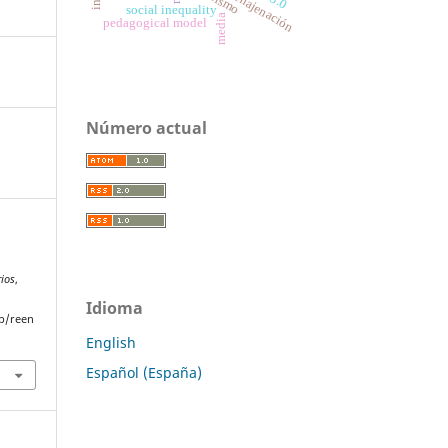
enajenación
social inequality
media
pedagogical model
Número actual
rios
,
Idioma
p/reen
English
Español (España)