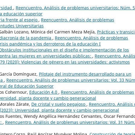
ersidad
,
Reencuentro. Análisis de problemas universitarios: Núm. 
 la educación superior
ria frente al espejo
,
Reencuentro. Análisis de problemas
entudes Universitarias
a Galbán Lozano, Mónica del Carmen Meza Mejía,
Prácticas y transic
a diacronía de la pandemia
,
Reencuentro. Análisis de problemas
crisis pandémica y los derroteros de la educación I
Obstáculos institucionales en el diseño e implementación de los
 contra las mujeres en universidades públicas:
,
Reencuentro. Anális
79 (2020): Violencias de género en las universidades: activismos
García Domínguez,
Pilotaje del instrumento desarrollado para un
ea
,
Reencuentro. Análisis de problemas universitarios: Vol. 33 Núm
eral de Educación Superior
ros Cohernour,
Educación 4.0
,
Reencuentro. Análisis de problemas
iversidad, planta docente y cambio generacional
Morales Zárate,
De cristal y suelo pegajoso
,
Reencuentro. Análisis
 (2023): Universidad, planta docente y cambio generacional
eos Fuentes, Wendy Angélica Hernández Cervantes, Oscar Fernand
s:
,
Reencuentro. Análisis de problemas universitarios: Vol. 31 Núm
intero Corzo, Raúl Ancízar Munévar Molina,
Construcción de teoría