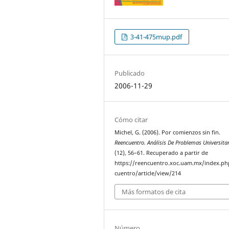
3-41-475mup.pdf
Publicado
2006-11-29
Cómo citar
Michel, G. (2006). Por comienzos sin fin.
Reencuentro. Análisis De Problemas Universita
(12), 56–61. Recuperado a partir de
https://reencuentro.xoc.uam.mx/index.ph
cuentro/article/view/214
Más formatos de cita
Número