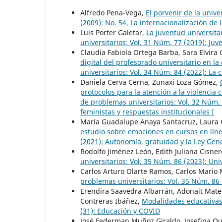
Alfredo Pena-Vega,
El porvenir de la univ
(2009): No. 54, La internacionalización de
Luis Porter Galetar,
La juventud universita
universitarios: Vol. 31 Núm. 77 (2019): Juv
Claudia Fabiola Ortega Barba, Sara Elvir
digital del profesorado universitario en l
universitarios: Vol. 34 Núm. 84 (2022): La 
Daniela Cerva Cerna, Zunaxi Loza Gómez,
protocolos para la atención a la violencia
de problemas universitarios: Vol. 32 Núm. 
feministas y respuestas institucionales I
María Guadalupe Anaya Santacruz, Laura 
estudio sobre emociones en cursos en lín
(2021): Autonomía, gratuidad y la Ley Gen
Rodolfo Jiménez León, Edith Juliana Cisne
universitarios: Vol. 35 Núm. 86 (2023): Un
Carlos Arturo Olarte Ramos, Carlos Mario 
problemas universitarios: Vol. 35 Núm. 86
Erendira Saavedra Albarrán, Adonait Mat
Contreras Ibáñez,
Modalidades educativa
(31): Educación y COVID
José Federman Muñoz Giraldo, Josefina Qu