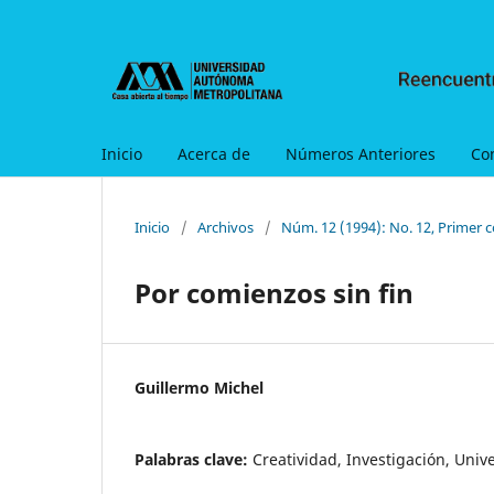
Inicio
Acerca de
Números Anteriores
Co
Inicio
/
Archivos
/
Núm. 12 (1994): No. 12, Primer c
Por comienzos sin fin
Guillermo Michel
Palabras clave:
Creatividad, Investigación, Univ