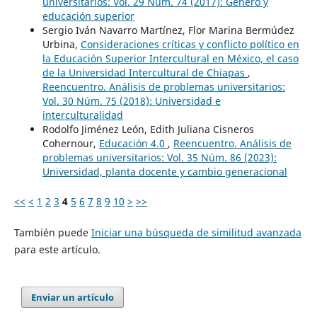
universitarios: Vol. 29 Núm. 74 (2017): Género y
educación superior
Sergio Iván Navarro Martínez, Flor Marina Bermúdez
Urbina,
Consideraciones críticas y conflicto político en
la Educación Superior Intercultural en México, el caso
de la Universidad Intercultural de Chiapas
,
Reencuentro. Análisis de problemas universitarios:
Vol. 30 Núm. 75 (2018): Universidad e
interculturalidad
Rodolfo Jiménez León, Edith Juliana Cisneros
Cohernour,
Educación 4.0
,
Reencuentro. Análisis de
problemas universitarios: Vol. 35 Núm. 86 (2023):
Universidad, planta docente y cambio generacional
<<
<
1
2
3
4
5
6
7
8
9
10
>
>>
También puede
Iniciar una búsqueda de similitud avanzada
para este artículo.
Enviar un artículo