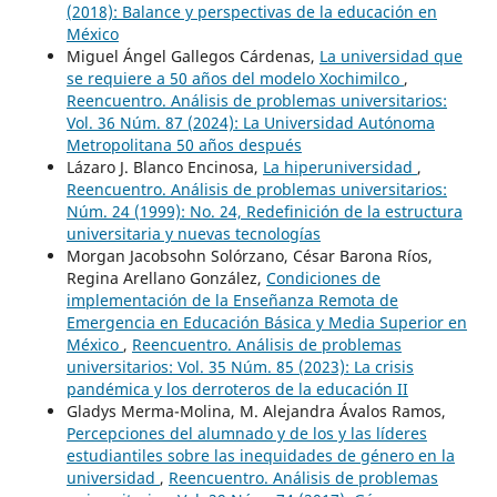
(2018): Balance y perspectivas de la educación en
México
Miguel Ángel Gallegos Cárdenas,
La universidad que
se requiere a 50 años del modelo Xochimilco
,
Reencuentro. Análisis de problemas universitarios:
Vol. 36 Núm. 87 (2024): La Universidad Autónoma
Metropolitana 50 años después
Lázaro J. Blanco Encinosa,
La hiperuniversidad
,
Reencuentro. Análisis de problemas universitarios:
Núm. 24 (1999): No. 24, Redefinición de la estructura
universitaria y nuevas tecnologías
Morgan Jacobsohn Solórzano, César Barona Ríos,
Regina Arellano González,
Condiciones de
implementación de la Enseñanza Remota de
Emergencia en Educación Básica y Media Superior en
México
,
Reencuentro. Análisis de problemas
universitarios: Vol. 35 Núm. 85 (2023): La crisis
pandémica y los derroteros de la educación II
Gladys Merma-Molina, M. Alejandra Ávalos Ramos,
Percepciones del alumnado y de los y las líderes
estudiantiles sobre las inequidades de género en la
universidad
,
Reencuentro. Análisis de problemas