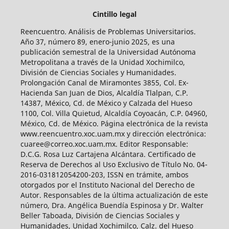
Cintillo legal
Reencuentro. Análisis de Problemas Universitarios.
Año 37, número 89, enero-junio 2025, es una
publicación semestral de la Universidad Autónoma
Metropolitana a través de la Unidad Xochimilco,
División de Ciencias Sociales y Humanidades.
Prolongación Canal de Miramontes 3855, Col. Ex-
Hacienda San Juan de Dios, Alcaldía Tlalpan, C.P.
14387, México, Cd. de México y Calzada del Hueso
1100, Col. Villa Quietud, Alcaldía Coyoacán, C.P. 04960,
México, Cd. de México. Página electrónica de la revista
www.reencuentro.xoc.uam.mx y dirección electrónica:
cuaree@correo.xoc.uam.mx. Editor Responsable:
D.C.G. Rosa Luz Cartajena Alcántara. Certificado de
Reserva de Derechos al Uso Exclusivo de Título No. 04-
2016-031812054200-203, ISSN en trámite, ambos
otorgados por el Instituto Nacional del Derecho de
Autor. Responsables de la última actualización de este
número, Dra. Angélica Buendía Espinosa y Dr. Walter
Beller Taboada, División de Ciencias Sociales y
Humanidades, Unidad Xochimilco, Calz. del Hueso