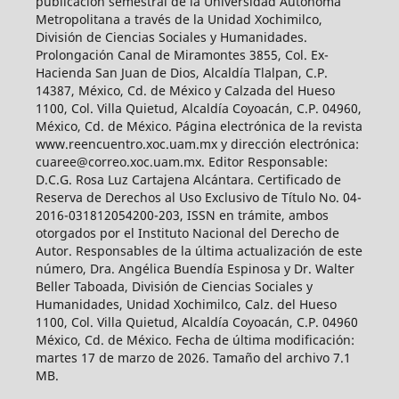
publicación semestral de la Universidad Autónoma
Metropolitana a través de la Unidad Xochimilco,
División de Ciencias Sociales y Humanidades.
Prolongación Canal de Miramontes 3855, Col. Ex-
Hacienda San Juan de Dios, Alcaldía Tlalpan, C.P.
14387, México, Cd. de México y Calzada del Hueso
1100, Col. Villa Quietud, Alcaldía Coyoacán, C.P. 04960,
México, Cd. de México. Página electrónica de la revista
www.reencuentro.xoc.uam.mx y dirección electrónica:
cuaree@correo.xoc.uam.mx. Editor Responsable:
D.C.G. Rosa Luz Cartajena Alcántara. Certificado de
Reserva de Derechos al Uso Exclusivo de Título No. 04-
2016-031812054200-203, ISSN en trámite, ambos
otorgados por el Instituto Nacional del Derecho de
Autor. Responsables de la última actualización de este
número, Dra. Angélica Buendía Espinosa y Dr. Walter
Beller Taboada, División de Ciencias Sociales y
Humanidades, Unidad Xochimilco, Calz. del Hueso
1100, Col. Villa Quietud, Alcaldía Coyoacán, C.P. 04960
México, Cd. de México. Fecha de última modificación:
martes 17 de marzo de 2026. Tamaño del archivo 7.1
MB.