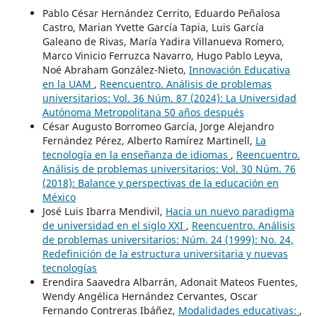
Pablo César Hernández Cerrito, Eduardo Peñalosa
Castro, Marian Yvette García Tapia, Luis García
Galeano de Rivas, María Yadira Villanueva Romero,
Marco Vinicio Ferruzca Navarro, Hugo Pablo Leyva,
Noé Abraham González-Nieto,
Innovación Educativa
en la UAM
,
Reencuentro. Análisis de problemas
universitarios: Vol. 36 Núm. 87 (2024): La Universidad
Autónoma Metropolitana 50 años después
César Augusto Borromeo García, Jorge Alejandro
Fernández Pérez, Alberto Ramírez Martinell,
La
tecnología en la enseñanza de idiomas
,
Reencuentro.
Análisis de problemas universitarios: Vol. 30 Núm. 76
(2018): Balance y perspectivas de la educación en
México
José Luis Ibarra Mendivil,
Hacia un nuevo paradigma
de universidad en el siglo XXI
,
Reencuentro. Análisis
de problemas universitarios: Núm. 24 (1999): No. 24,
Redefinición de la estructura universitaria y nuevas
tecnologías
Erendira Saavedra Albarrán, Adonait Mateos Fuentes,
Wendy Angélica Hernández Cervantes, Oscar
Fernando Contreras Ibáñez,
Modalidades educativas:
,