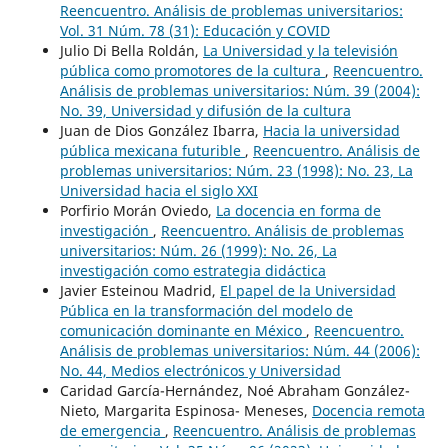
Reencuentro. Análisis de problemas universitarios:
Vol. 31 Núm. 78 (31): Educación y COVID
Julio Di Bella Roldán,
La Universidad y la televisión
pública como promotores de la cultura
,
Reencuentro.
Análisis de problemas universitarios: Núm. 39 (2004):
No. 39, Universidad y difusión de la cultura
Juan de Dios González Ibarra,
Hacia la universidad
pública mexicana futurible
,
Reencuentro. Análisis de
problemas universitarios: Núm. 23 (1998): No. 23, La
Universidad hacia el siglo XXI
Porfirio Morán Oviedo,
La docencia en forma de
investigación
,
Reencuentro. Análisis de problemas
universitarios: Núm. 26 (1999): No. 26, La
investigación como estrategia didáctica
Javier Esteinou Madrid,
El papel de la Universidad
Pública en la transformación del modelo de
comunicación dominante en México
,
Reencuentro.
Análisis de problemas universitarios: Núm. 44 (2006):
No. 44, Medios electrónicos y Universidad
Caridad García-Hernández, Noé Abraham González-
Nieto, Margarita Espinosa- Meneses,
Docencia remota
de emergencia
,
Reencuentro. Análisis de problemas