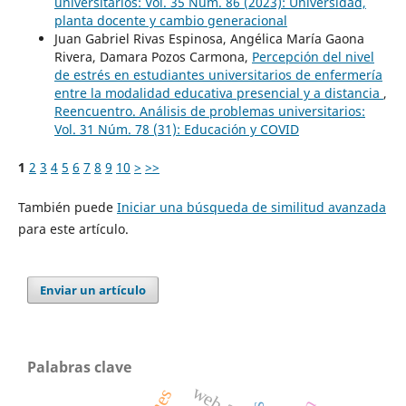
universitarios: Vol. 35 Núm. 86 (2023): Universidad,
planta docente y cambio generacional
Juan Gabriel Rivas Espinosa, Angélica María Gaona
Rivera, Damara Pozos Carmona,
Percepción del nivel
de estrés en estudiantes universitarios de enfermería
entre la modalidad educativa presencial y a distancia
,
Reencuentro. Análisis de problemas universitarios:
Vol. 31 Núm. 78 (31): Educación y COVID
1
2
3
4
5
6
7
8
9
10
>
>>
También puede
Iniciar una búsqueda de similitud avanzada
para este artículo.
Enviar un artículo
Palabras clave
web 3.0