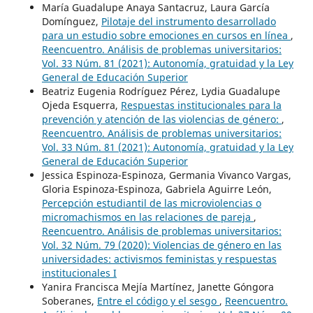
María Guadalupe Anaya Santacruz, Laura García
Domínguez,
Pilotaje del instrumento desarrollado
para un estudio sobre emociones en cursos en línea
,
Reencuentro. Análisis de problemas universitarios:
Vol. 33 Núm. 81 (2021): Autonomía, gratuidad y la Ley
General de Educación Superior
Beatriz Eugenia Rodríguez Pérez, Lydia Guadalupe
Ojeda Esquerra,
Respuestas institucionales para la
prevención y atención de las violencias de género:
,
Reencuentro. Análisis de problemas universitarios:
Vol. 33 Núm. 81 (2021): Autonomía, gratuidad y la Ley
General de Educación Superior
Jessica Espinoza-Espinoza, Germania Vivanco Vargas,
Gloria Espinoza-Espinoza, Gabriela Aguirre León,
Percepción estudiantil de las microviolencias o
micromachismos en las relaciones de pareja
,
Reencuentro. Análisis de problemas universitarios:
Vol. 32 Núm. 79 (2020): Violencias de género en las
universidades: activismos feministas y respuestas
institucionales I
Yanira Francisca Mejía Martínez, Janette Góngora
Soberanes,
Entre el código y el sesgo
,
Reencuentro.