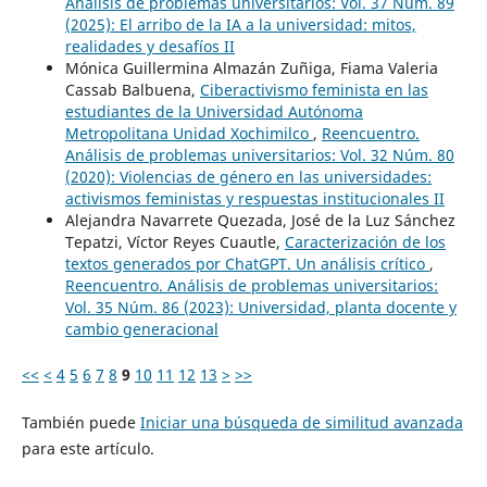
Análisis de problemas universitarios: Vol. 37 Núm. 89
(2025): El arribo de la IA a la universidad: mitos,
realidades y desafíos II
Mónica Guillermina Almazán Zuñiga, Fiama Valeria
Cassab Balbuena,
Ciberactivismo feminista en las
estudiantes de la Universidad Autónoma
Metropolitana Unidad Xochimilco
,
Reencuentro.
Análisis de problemas universitarios: Vol. 32 Núm. 80
(2020): Violencias de género en las universidades:
activismos feministas y respuestas institucionales II
Alejandra Navarrete Quezada, José de la Luz Sánchez
Tepatzi, Víctor Reyes Cuautle,
Caracterización de los
textos generados por ChatGPT. Un análisis crítico
,
Reencuentro. Análisis de problemas universitarios:
Vol. 35 Núm. 86 (2023): Universidad, planta docente y
cambio generacional
<<
<
4
5
6
7
8
9
10
11
12
13
>
>>
También puede
Iniciar una búsqueda de similitud avanzada
para este artículo.