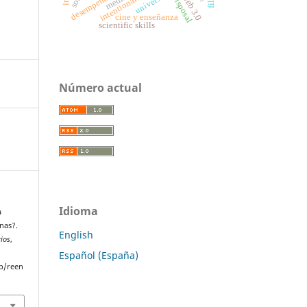
desempeño escolar
universidad
intentionality
media
web 3.0
disposal
cine y enseñanza
scientific skills
Número actual
Idioma
a
nas?.
English
rios
,
Español (España)
p/reen