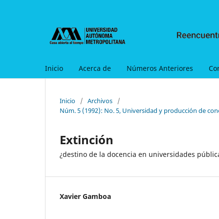
Inicio
Acerca de
Números Anteriores
Co
Inicio
/
Archivos
/
Núm. 5 (1992): No. 5, Universidad y producción de con
Extinción
¿destino de la docencia en universidades públi
Xavier Gamboa