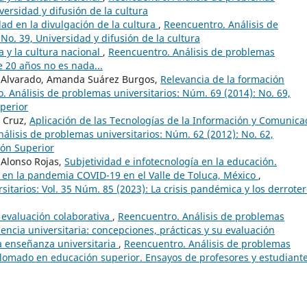
versidad y difusión de la cultura
dad en la divulgación de la cultura
,
Reencuentro. Análisis de
No. 39, Universidad y difusión de la cultura
a y la cultura nacional
,
Reencuentro. Análisis de problemas
e 20 años no es nada...
e Alvarado, Amanda Suárez Burgos,
Relevancia de la formación
. Análisis de problemas universitarios: Núm. 69 (2014): No. 69,
perior
s Cruz,
Aplicación de las Tecnologías de la Información y Comunica
álisis de problemas universitarios: Núm. 62 (2012): No. 62,
ión Superior
 Alonso Rojas,
Subjetividad e infotecnología en la educación.
s en la pandemia COVID-19 en el Valle de Toluca, México
,
itarios: Vol. 35 Núm. 85 (2023): La crisis pandémica y los derrote
 evaluación colaborativa
,
Reencuentro. Análisis de problemas
cencia universitaria: concepciones, prácticas y su evaluación
la enseñanza universitaria
,
Reencuentro. Análisis de problemas
iplomado en educación superior. Ensayos de profesores y estudiante