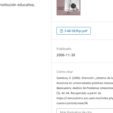
nstitución educativa,
3-48-583fqs.pdf
Publicado
2006-11-30
Cómo citar
Gamboa, X. (2006). Extinción: ¿destino de l
docencia en universidades públicas mexica
Reencuentro. Análisis De Problemas Universita
(5), 42–44. Recuperado a partir de
https://reencuentro.xoc.uam.mx/index.ph
cuentro/article/view/96
Más formatos de cita