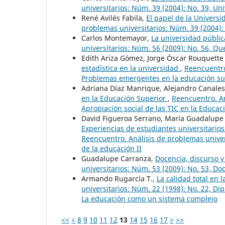
universitarios: Núm. 39 (2004): No. 39, Uni
René Avilés Fabila,
El papel de la Universi
problemas universitarios: Núm. 39 (2004): 
Carlos Montemayor,
La universidad públic
universitarios: Núm. 56 (2009): No. 56, Qu
Edith Ariza Gómez, Jorge Óscar Rouquett
estadística en la universidad
,
Reencuentro
Problemas emergentes en la educación su
Adriana Díaz Manrique, Alejandro Canale
en la Educación Superior
,
Reencuentro. An
Apropiación social de las TIC en la Educac
David Figueroa Serrano, María Guadalupe
Experiencias de estudiantes universitario
Reencuentro. Análisis de problemas univers
de la educación II
Guadalupe Carranza,
Docencia, discurso y
universitarios: Núm. 53 (2009): No. 53, Do
Armando Rugarcía T.,
La calidad total en 
universitarios: Núm. 22 (1998): No. 22, D
La educación como un sistema complejo
<<
<
8
9
10
11
12
13
14
15
16
17
>
>>