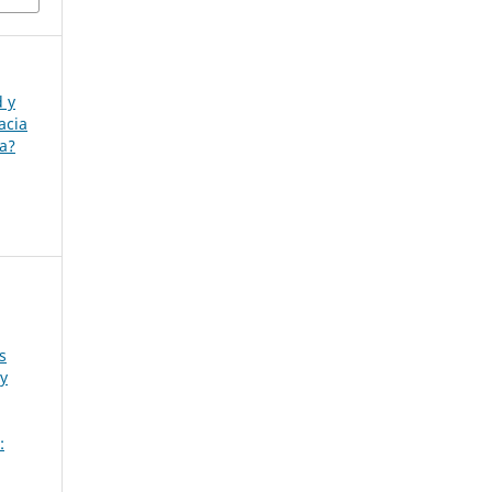
d y
acia
ia?
s
 y
: