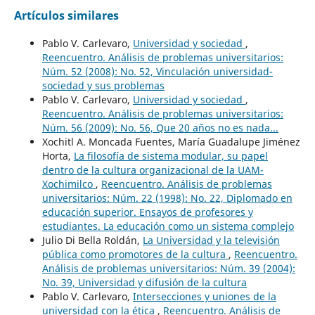
Artículos similares
Pablo V. Carlevaro,
Universidad y sociedad
,
Reencuentro. Análisis de problemas universitarios:
Núm. 52 (2008): No. 52, Vinculación universidad-
sociedad y sus problemas
Pablo V. Carlevaro,
Universidad y sociedad
,
Reencuentro. Análisis de problemas universitarios:
Núm. 56 (2009): No. 56, Que 20 años no es nada...
Xochitl A. Moncada Fuentes, María Guadalupe Jiménez
Horta,
La filosofía de sistema modular, su papel
dentro de la cultura organizacional de la UAM-
Xochimilco
,
Reencuentro. Análisis de problemas
universitarios: Núm. 22 (1998): No. 22, Diplomado en
educación superior. Ensayos de profesores y
estudiantes. La educación como un sistema complejo
Julio Di Bella Roldán,
La Universidad y la televisión
pública como promotores de la cultura
,
Reencuentro.
Análisis de problemas universitarios: Núm. 39 (2004):
No. 39, Universidad y difusión de la cultura
Pablo V. Carlevaro,
Intersecciones y uniones de la
universidad con la ética
,
Reencuentro. Análisis de