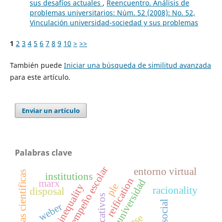
sus desafíos actuales
,
Reencuentro. Análisis de
problemas universitarios: Núm. 52 (2008): No. 52,
Vinculación universidad-sociedad y sus problemas
1
2
3
4
5
6
7
8
9
10
>
>>
También puede
Iniciar una búsqueda de similitud avanzada
para este artículo.
Enviar un artículo
Palabras clave
desempeño escolar
entorno virtual
competencias científicas
institutions
reification
universidad
marx
ple
social inequality
racionality
disposal
weber