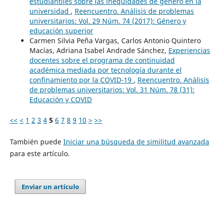
estudiantiles sobre las inequidades de género en la
universidad
,
Reencuentro. Análisis de problemas
universitarios: Vol. 29 Núm. 74 (2017): Género y
educación superior
Carmen Silvia Peña Vargas, Carlos Antonio Quintero
Macías, Adriana Isabel Andrade Sánchez,
Experiencias
docentes sobre el programa de continuidad
académica mediada por tecnología durante el
confinamiento por la COVID-19
,
Reencuentro. Análisis
de problemas universitarios: Vol. 31 Núm. 78 (31):
Educación y COVID
<<
<
1
2
3
4
5
6
7
8
9
10
>
>>
También puede
Iniciar una búsqueda de similitud avanzada
para este artículo.
Enviar un artículo