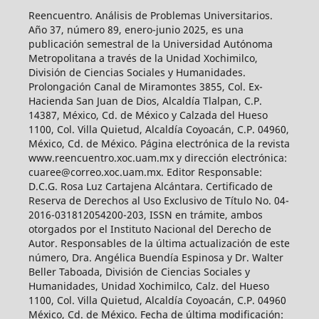
Reencuentro. Análisis de Problemas Universitarios.
Año 37, número 89, enero-junio 2025, es una
publicación semestral de la Universidad Autónoma
Metropolitana a través de la Unidad Xochimilco,
División de Ciencias Sociales y Humanidades.
Prolongación Canal de Miramontes 3855, Col. Ex-
Hacienda San Juan de Dios, Alcaldía Tlalpan, C.P.
14387, México, Cd. de México y Calzada del Hueso
1100, Col. Villa Quietud, Alcaldía Coyoacán, C.P. 04960,
México, Cd. de México. Página electrónica de la revista
www.reencuentro.xoc.uam.mx y dirección electrónica:
cuaree@correo.xoc.uam.mx. Editor Responsable:
D.C.G. Rosa Luz Cartajena Alcántara. Certificado de
Reserva de Derechos al Uso Exclusivo de Título No. 04-
2016-031812054200-203, ISSN en trámite, ambos
otorgados por el Instituto Nacional del Derecho de
Autor. Responsables de la última actualización de este
número, Dra. Angélica Buendía Espinosa y Dr. Walter
Beller Taboada, División de Ciencias Sociales y
Humanidades, Unidad Xochimilco, Calz. del Hueso
1100, Col. Villa Quietud, Alcaldía Coyoacán, C.P. 04960
México, Cd. de México. Fecha de última modificación: