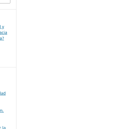
d y
acia
ia?
dad
m.
 la