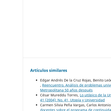
Artículos similares
Edgar Andrés De la Cruz Rojas, Benito Le
,
Reencuentro. Análisis de problemas unive
Metropolitana 50 años después
César Mureddu Torres,
Lo utópico de la U
41 (2004): No. 41, Utopía y Universidad
Carmen Silvia Peña Vargas, Carlos Antoni
docentes sobre el programa de continuida