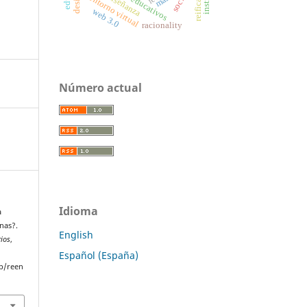
reification
entorno virtual
web 3.0
racionality
Número actual
Idioma
a
nas?.
English
rios
,
Español (España)
p/reen