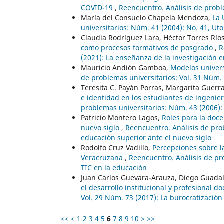
COVID-19
,
Reencuentro. Análisis de probl
María del Consuelo Chapela Mendoza,
La 
universitarios: Núm. 41 (2004): No. 41, Ut
Claudia Rodríguez Lara, Héctor Torres Rí
como procesos formativos de posgrado
,
R
(2021): La enseñanza de la investigación e
Mauricio Andión Gamboa,
Modelos univers
de problemas universitarios: Vol. 31 Núm.
Teresita C. Payán Porras, Margarita Guerr
e identidad en los estudiantes de ingenier
problemas universitarios: Núm. 43 (2006): 
Patricio Montero Lagos,
Roles para la doc
nuevo siglo
,
Reencuentro. Análisis de pro
educación superior ante el nuevo siglo
Rodolfo Cruz Vadillo,
Percepciones sobre l
Veracruzana
,
Reencuentro. Análisis de pr
TIC en la educación
Juan Carlos Guevara-Arauza, Diego Guada
el desarrollo institucional y profesional 
Vol. 29 Núm. 73 (2017): La burocratización
<<
<
1
2
3
4
5
6
7
8
9
10
>
>>