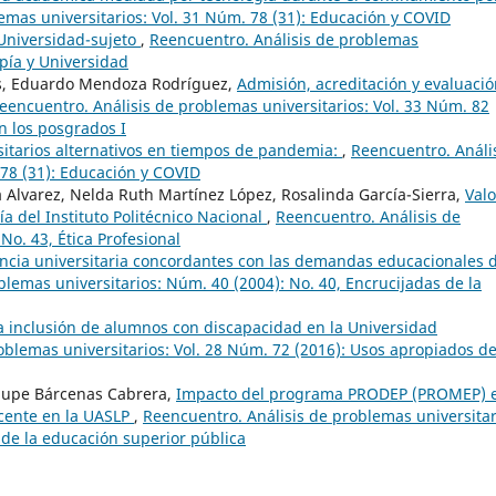
emas universitarios: Vol. 31 Núm. 78 (31): Educación y COVID
Universidad-sujeto
,
Reencuentro. Análisis de problemas
opía y Universidad
os, Eduardo Mendoza Rodríguez,
Admisión, acreditación y evaluaci
eencuentro. Análisis de problemas universitarios: Vol. 33 Núm. 82
n los posgrados I
itarios alternativos en tiempos de pandemia:
,
Reencuentro. Análi
 78 (31): Educación y COVID
a Alvarez, Nelda Ruth Martínez López, Rosalinda García-Sierra,
Valo
ía del Instituto Politécnico Nacional
,
Reencuentro. Análisis de
No. 43, Ética Profesional
encia universitaria concordantes con las demandas educacionales 
blemas universitarios: Núm. 40 (2004): No. 40, Encrucijadas de la
a inclusión de alumnos con discapacidad en la Universidad
oblemas universitarios: Vol. 28 Núm. 72 (2016): Usos apropiados de
lupe Bárcenas Cabrera,
Impacto del programa PRODEP (PROMEP) 
docente en la UASLP
,
Reencuentro. Análisis de problemas universitar
 de la educación superior pública