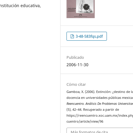
nstitución educativa,
3-48-583fqs.pdf
Publicado
2006-11-30
Cómo citar
Gamboa, X. (2006). Extinción: ¿destino de l
docencia en universidades públicas mexica
Reencuentro. Análisis De Problemas Universita
(5), 42–44. Recuperado a partir de
https://reencuentro.xoc.uam.mx/index.ph
cuentro/article/view/96
Más formatos de cita