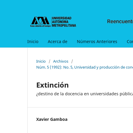
Inicio
Acerca de
Números Anteriores
Co
Inicio
/
Archivos
/
Núm. 5 (1992): No. 5, Universidad y producción de con
Extinción
¿destino de la docencia en universidades públi
Xavier Gamboa