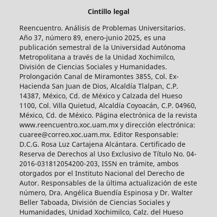
Cintillo legal
Reencuentro. Análisis de Problemas Universitarios.
Año 37, número 89, enero-junio 2025, es una
publicación semestral de la Universidad Autónoma
Metropolitana a través de la Unidad Xochimilco,
División de Ciencias Sociales y Humanidades.
Prolongación Canal de Miramontes 3855, Col. Ex-
Hacienda San Juan de Dios, Alcaldía Tlalpan, C.P.
14387, México, Cd. de México y Calzada del Hueso
1100, Col. Villa Quietud, Alcaldía Coyoacán, C.P. 04960,
México, Cd. de México. Página electrónica de la revista
www.reencuentro.xoc.uam.mx y dirección electrónica:
cuaree@correo.xoc.uam.mx. Editor Responsable:
D.C.G. Rosa Luz Cartajena Alcántara. Certificado de
Reserva de Derechos al Uso Exclusivo de Título No. 04-
2016-031812054200-203, ISSN en trámite, ambos
otorgados por el Instituto Nacional del Derecho de
Autor. Responsables de la última actualización de este
número, Dra. Angélica Buendía Espinosa y Dr. Walter
Beller Taboada, División de Ciencias Sociales y
Humanidades, Unidad Xochimilco, Calz. del Hueso