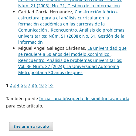
Núm. 21 (2006): No. 21, Gestión de la información
Caridad García Hernández,
Construcción teórico-
estructural para a el análisis curricular en la
formación académica en las carreras de la
Comunicación
,
Reencuentro. Análisis de problemas
universitarios: Núm. 51 (2008): No. 51, Gestión de la
información
Miguel Ángel Gallegos Cárdenas,
La universidad que
se requiere a 50 años del modelo Xochimilco
,
Reencuentro. Análisis de problemas universitarios:
Vol. 36 Núm. 87 (2024): La Universidad Autónoma
Metropolitana 50 años después
1
2
3
4
5
6
7
8
9
10
>
>>
También puede
Iniciar una búsqueda de similitud avanzada
para este artículo.
Enviar un artículo