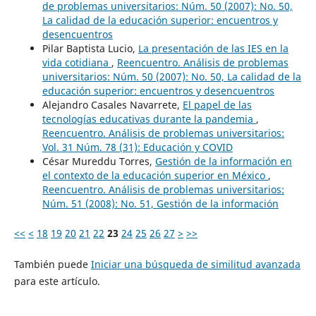
de problemas universitarios: Núm. 50 (2007): No. 50,
La calidad de la educación superior: encuentros y
desencuentros
Pilar Baptista Lucio,
La presentación de las IES en la
vida cotidiana
,
Reencuentro. Análisis de problemas
universitarios: Núm. 50 (2007): No. 50, La calidad de la
educación superior: encuentros y desencuentros
Alejandro Casales Navarrete,
El papel de las
tecnologías educativas durante la pandemia
,
Reencuentro. Análisis de problemas universitarios:
Vol. 31 Núm. 78 (31): Educación y COVID
César Mureddu Torres,
Gestión de la información en
el contexto de la educación superior en México
,
Reencuentro. Análisis de problemas universitarios:
Núm. 51 (2008): No. 51, Gestión de la información
<<
<
18
19
20
21
22
23
24
25
26
27
>
>>
También puede
Iniciar una búsqueda de similitud avanzada
para este artículo.