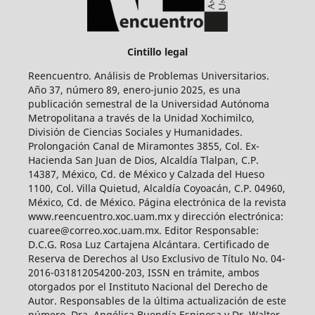
Cintillo legal
Reencuentro. Análisis de Problemas Universitarios.
Año 37, número 89, enero-junio 2025, es una
publicación semestral de la Universidad Autónoma
Metropolitana a través de la Unidad Xochimilco,
División de Ciencias Sociales y Humanidades.
Prolongación Canal de Miramontes 3855, Col. Ex-
Hacienda San Juan de Dios, Alcaldía Tlalpan, C.P.
14387, México, Cd. de México y Calzada del Hueso
1100, Col. Villa Quietud, Alcaldía Coyoacán, C.P. 04960,
México, Cd. de México. Página electrónica de la revista
www.reencuentro.xoc.uam.mx y dirección electrónica:
cuaree@correo.xoc.uam.mx. Editor Responsable:
D.C.G. Rosa Luz Cartajena Alcántara. Certificado de
Reserva de Derechos al Uso Exclusivo de Título No. 04-
2016-031812054200-203, ISSN en trámite, ambos
otorgados por el Instituto Nacional del Derecho de
Autor. Responsables de la última actualización de este
número, Dra. Angélica Buendía Espinosa y Dr. Walter