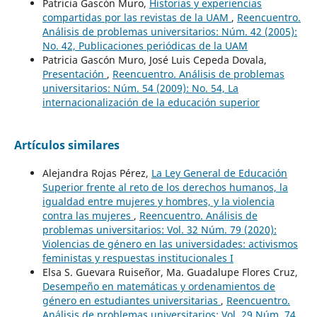
Patricia Gascón Muro,
Historias y experiencias
compartidas por las revistas de la UAM
,
Reencuentro.
Análisis de problemas universitarios: Núm. 42 (2005):
No. 42, Publicaciones periódicas de la UAM
Patricia Gascón Muro, José Luis Cepeda Dovala,
Presentación
,
Reencuentro. Análisis de problemas
universitarios: Núm. 54 (2009): No. 54, La
internacionalización de la educación superior
Artículos similares
Alejandra Rojas Pérez,
La Ley General de Educación
Superior frente al reto de los derechos humanos, la
igualdad entre mujeres y hombres, y la violencia
contra las mujeres
,
Reencuentro. Análisis de
problemas universitarios: Vol. 32 Núm. 79 (2020):
Violencias de género en las universidades: activismos
feministas y respuestas institucionales I
Elsa S. Guevara Ruiseñor, Ma. Guadalupe Flores Cruz,
Desempeño en matemáticas y ordenamientos de
género en estudiantes universitarias
,
Reencuentro.
Análisis de problemas universitarios: Vol. 29 Núm. 74