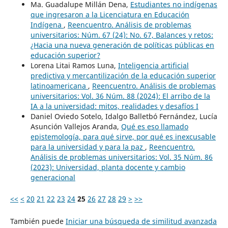
Ma. Guadalupe Millán Dena,
Estudiantes no indígenas
que ingresaron a la Licenciatura en Educación
Indígena
,
Reencuentro. Análisis de problemas
universitarios: Núm. 67 (24): No. 67, Balances y retos:
¿Hacia una nueva generación de políticas públicas en
educación superior?
Lorena Litai Ramos Luna,
Inteligencia artificial
predictiva y mercantilización de la educación superior
latinoamericana
,
Reencuentro. Análisis de problemas
universitarios: Vol. 36 Núm. 88 (2024): El arribo de la
IA a la universidad: mitos, realidades y desafíos I
Daniel Oviedo Sotelo, Idalgo Balletbó Fernández, Lucía
Asunción Vallejos Aranda,
Qué es eso llamado
epistemología, para qué sirve, por qué es inexcusable
para la universidad y para la paz
,
Reencuentro.
Análisis de problemas universitarios: Vol. 35 Núm. 86
(2023): Universidad, planta docente y cambio
generacional
<<
<
20
21
22
23
24
25
26
27
28
29
>
>>
También puede
Iniciar una búsqueda de similitud avanzada