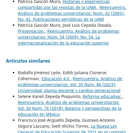
Patricia Gascón Muro,
Historias y experiencias
compartidas por las revistas de la UAM
,
Reencuentro.
Análisis de problemas universitarios: Núm. 42 (2005):
No. 42, Publicaciones periódicas de la UAM
Patricia Gascón Muro, José Luis Cepeda Dovala,
Presentación
,
Reencuentro. Análisis de problemas
universitarios: Núm. 54 (2009): No. 54, La
internacionalización de la educación superior
Artículos similares
Rodolfo Jiménez León, Edith Juliana Cisneros
Cohernour,
Educación 4.0
,
Reencuentro. Análisis de
problemas universitarios: Vol. 35 Núm. 86 (2023):
Universidad, planta docente y cambio generacional
Selene Kareli Zepeda Pioquinto,
Reforma educativa:
,
Reencuentro. Análisis de problemas universitarios:
Vol. 30 Núm. 76 (2018): Balance y perspectivas de la
educación en México
Francisco José Argüello Zepeda, Gustavo Antonio
Segura Lazcano, Ivett Vilchis Torres,
La Nueva Ley
General de Educación Superior de 2021 en el contexto