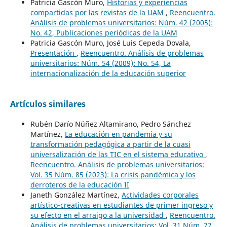
Patricia Gascón Muro,
Historias y experiencias
compartidas por las revistas de la UAM
,
Reencuentro.
Análisis de problemas universitarios: Núm. 42 (2005):
No. 42, Publicaciones periódicas de la UAM
Patricia Gascón Muro, José Luis Cepeda Dovala,
Presentación
,
Reencuentro. Análisis de problemas
universitarios: Núm. 54 (2009): No. 54, La
internacionalización de la educación superior
Artículos similares
Rubén Darío Núñez Altamirano, Pedro Sánchez
Martínez,
La educación en pandemia y su
transformación pedagógica a partir de la cuasi
universalización de las TIC en el sistema educativo
,
Reencuentro. Análisis de problemas universitarios:
Vol. 35 Núm. 85 (2023): La crisis pandémica y los
derroteros de la educación II
Janeth González Martínez,
Actividades corporales
artístico-creativas en estudiantes de primer ingreso y
su efecto en el arraigo a la universidad
,
Reencuentro.
Análisis de problemas universitarios: Vol. 31 Núm. 77