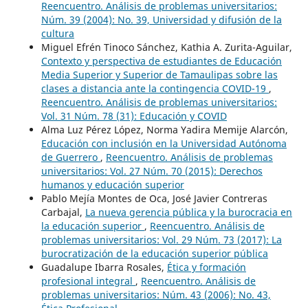
Reencuentro. Análisis de problemas universitarios:
Núm. 39 (2004): No. 39, Universidad y difusión de la
cultura
Miguel Efrén Tinoco Sánchez, Kathia A. Zurita-Aguilar,
Contexto y perspectiva de estudiantes de Educación
Media Superior y Superior de Tamaulipas sobre las
clases a distancia ante la contingencia COVID-19
,
Reencuentro. Análisis de problemas universitarios:
Vol. 31 Núm. 78 (31): Educación y COVID
Alma Luz Pérez López, Norma Yadira Memije Alarcón,
Educación con inclusión en la Universidad Autónoma
de Guerrero
,
Reencuentro. Análisis de problemas
universitarios: Vol. 27 Núm. 70 (2015): Derechos
humanos y educación superior
Pablo Mejía Montes de Oca, José Javier Contreras
Carbajal,
La nueva gerencia pública y la burocracia en
la educación superior
,
Reencuentro. Análisis de
problemas universitarios: Vol. 29 Núm. 73 (2017): La
burocratización de la educación superior pública
Guadalupe Ibarra Rosales,
Ética y formación
profesional integral
,
Reencuentro. Análisis de
problemas universitarios: Núm. 43 (2006): No. 43,