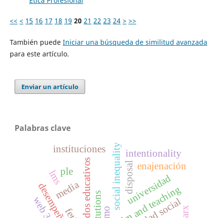
Ética Profesional
<<
<
15
16
17
18
19
20
21
22
23
24
>
>>
También puede
Iniciar una búsqueda de similitud avanzada
para este artículo.
Enviar un artículo
Palabras clave
social inequality
instituciones
intentionality
resultados educativos
disposal
enajenación
ple
lms
universidad
media
desempeño escolar
film and teaching
institutions
web 3.0
marx