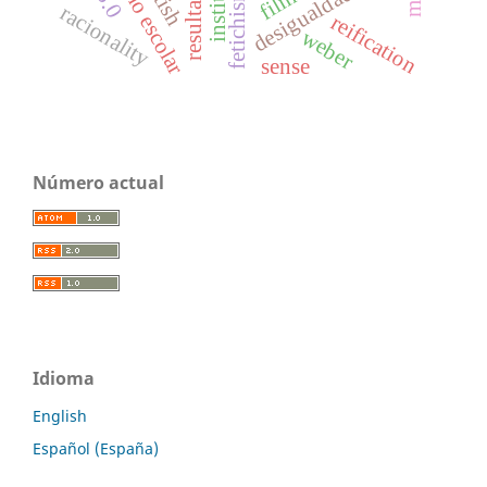
desigualdad social
fetichismo
fetish
racionality
reification
weber
sense
Número actual
Idioma
English
Español (España)