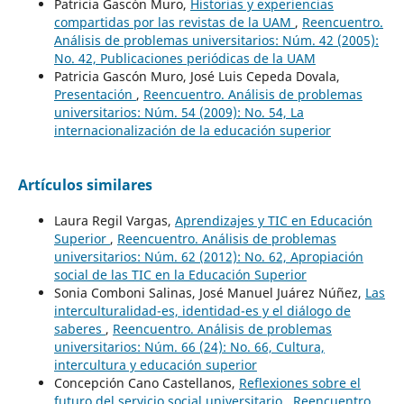
Patricia Gascón Muro,
Historias y experiencias
compartidas por las revistas de la UAM
,
Reencuentro.
Análisis de problemas universitarios: Núm. 42 (2005):
No. 42, Publicaciones periódicas de la UAM
Patricia Gascón Muro, José Luis Cepeda Dovala,
Presentación
,
Reencuentro. Análisis de problemas
universitarios: Núm. 54 (2009): No. 54, La
internacionalización de la educación superior
Artículos similares
Laura Regil Vargas,
Aprendizajes y TIC en Educación
Superior
,
Reencuentro. Análisis de problemas
universitarios: Núm. 62 (2012): No. 62, Apropiación
social de las TIC en la Educación Superior
Sonia Comboni Salinas, José Manuel Juárez Núñez,
Las
interculturalidad-es, identidad-es y el diálogo de
saberes
,
Reencuentro. Análisis de problemas
universitarios: Núm. 66 (24): No. 66, Cultura,
intercultura y educación superior
Concepción Cano Castellanos,
Reflexiones sobre el
futuro del servicio social universitario
,
Reencuentro.