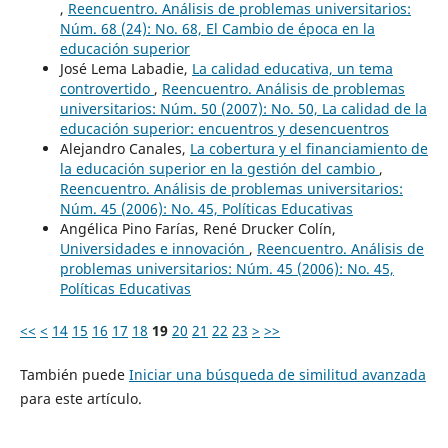
,
Reencuentro. Análisis de problemas universitarios:
Núm. 68 (24): No. 68, El Cambio de época en la
educación superior
José Lema Labadie,
La calidad educativa, un tema
controvertido
,
Reencuentro. Análisis de problemas
universitarios: Núm. 50 (2007): No. 50, La calidad de la
educación superior: encuentros y desencuentros
Alejandro Canales,
La cobertura y el financiamiento de
la educación superior en la gestión del cambio
,
Reencuentro. Análisis de problemas universitarios:
Núm. 45 (2006): No. 45, Políticas Educativas
Angélica Pino Farías, René Drucker Colín,
Universidades e innovación
,
Reencuentro. Análisis de
problemas universitarios: Núm. 45 (2006): No. 45,
Políticas Educativas
<<
<
14
15
16
17
18
19
20
21
22
23
>
>>
También puede
Iniciar una búsqueda de similitud avanzada
para este artículo.