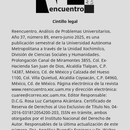
Cintillo legal
Reencuentro. Análisis de Problemas Universitarios.
Año 37, número 89, enero-junio 2025, es una
publicación semestral de la Universidad Autónoma
Metropolitana a través de la Unidad Xochimilco,
División de Ciencias Sociales y Humanidades.
Prolongación Canal de Miramontes 3855, Col. Ex-
Hacienda San Juan de Dios, Alcaldía Tlalpan, C.P.
14387, México, Cd. de México y Calzada del Hueso
1100, Col. Villa Quietud, Alcaldía Coyoacán, C.P. 04960,
México, Cd. de México. Página electrónica de la revista
www.reencuentro.xoc.uam.mx y dirección electrónica:
cuaree@correo.xoc.uam.mx. Editor Responsable:
D.C.G. Rosa Luz Cartajena Alcántara. Certificado de
Reserva de Derechos al Uso Exclusivo de Título No. 04-
2016-031812054200-203, ISSN en trámite, ambos
otorgados por el Instituto Nacional del Derecho de
Autor. Responsables de la última actualización de este
número, Dra. Angélica Buendía Espinosa y Dr. Walter