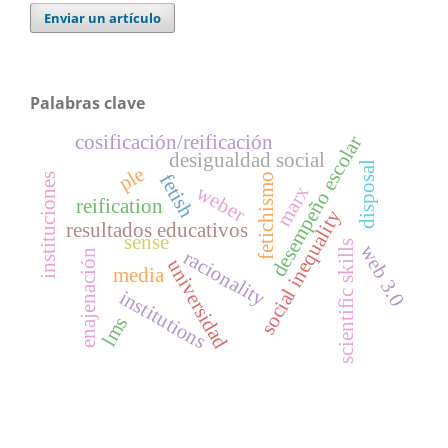
Enviar un artículo
Palabras clave
cosificación/reificación
desempeño escolar
desigualdad social
disposal
ple
fetish
instituciones
fetichismo
weber
marx
reification
social inequality
resultados educativos
sense
scientific skills
web 3.0
racionality
enajenación
universidad
media
institutions
lms