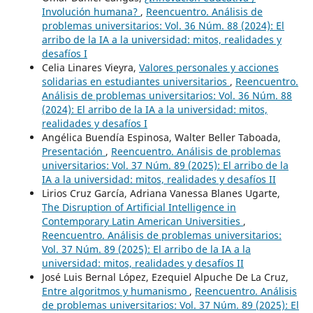
Involución humana?
,
Reencuentro. Análisis de
problemas universitarios: Vol. 36 Núm. 88 (2024): El
arribo de la IA a la universidad: mitos, realidades y
desafíos I
Celia Linares Vieyra,
Valores personales y acciones
solidarias en estudiantes universitarios
,
Reencuentro.
Análisis de problemas universitarios: Vol. 36 Núm. 88
(2024): El arribo de la IA a la universidad: mitos,
realidades y desafíos I
Angélica Buendía Espinosa, Walter Beller Taboada,
Presentación
,
Reencuentro. Análisis de problemas
universitarios: Vol. 37 Núm. 89 (2025): El arribo de la
IA a la universidad: mitos, realidades y desafíos II
Lirios Cruz García, Adriana Vanessa Blanes Ugarte,
The Disruption of Artificial Intelligence in
Contemporary Latin American Universities
,
Reencuentro. Análisis de problemas universitarios:
Vol. 37 Núm. 89 (2025): El arribo de la IA a la
universidad: mitos, realidades y desafíos II
José Luis Bernal López, Ezequiel Alpuche De La Cruz,
Entre algoritmos y humanismo
,
Reencuentro. Análisis
de problemas universitarios: Vol. 37 Núm. 89 (2025): El