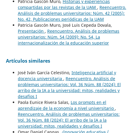
Patricia Gascón Muro,
Historias y experiencias
compartidas por las revistas de la UAM
,
Reencuentro.
Análisis de problemas universitarios: Núm. 42 (2005):
No. 42, Publicaciones periódicas de la UAM
Patricia Gascón Muro, José Luis Cepeda Dovala,
Presentación
,
Reencuentro. Análisis de problemas
universitarios: Núm. 54 (2009): No. 54, La
internacionalización de la educación superior
Artículos similares
José Iván García Celestino,
Inteligencia artificial y
docencia universitaria
,
Reencuentro. Análisis de
problemas universitarios: Vol. 36 Núm. 88 (2024): El
arribo de la IA a la universidad: mitos, realidades y
desafíos I
Paola Eunice Rivera Salas,
Los prompts en el
aprendizaje de la economía a nivel universitario
,
Reencuentro. Análisis de problemas universitarios:
Vol. 36 Núm. 88 (2024): El arribo de la IA a la
universidad: mitos, realidades y desafíos I
Omar Daniel Cangas,
¿Innovación educativa /