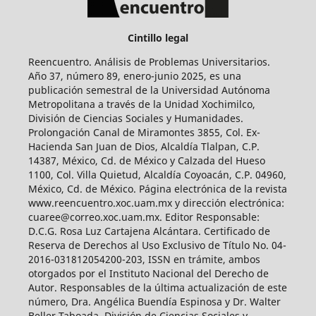
Cintillo legal
Reencuentro. Análisis de Problemas Universitarios.
Año 37, número 89, enero-junio 2025, es una
publicación semestral de la Universidad Autónoma
Metropolitana a través de la Unidad Xochimilco,
División de Ciencias Sociales y Humanidades.
Prolongación Canal de Miramontes 3855, Col. Ex-
Hacienda San Juan de Dios, Alcaldía Tlalpan, C.P.
14387, México, Cd. de México y Calzada del Hueso
1100, Col. Villa Quietud, Alcaldía Coyoacán, C.P. 04960,
México, Cd. de México. Página electrónica de la revista
www.reencuentro.xoc.uam.mx y dirección electrónica:
cuaree@correo.xoc.uam.mx. Editor Responsable:
D.C.G. Rosa Luz Cartajena Alcántara. Certificado de
Reserva de Derechos al Uso Exclusivo de Título No. 04-
2016-031812054200-203, ISSN en trámite, ambos
otorgados por el Instituto Nacional del Derecho de
Autor. Responsables de la última actualización de este
número, Dra. Angélica Buendía Espinosa y Dr. Walter
Beller Taboada, División de Ciencias Sociales y