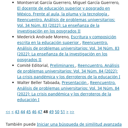
Montserrat García Guerrero, Miguel García Guerrero,
El docente de educación superior y posgrado en
México. Frente al aula, la pluma y la tecnología
,
Reencuentro. Análisis de problemas universitarios:
Vol. 34 Núm. 83 (2022): La enseñanza de la
investigación en los posgrados II
Mederick Andrade Moreno,
Escritura y composición
escrita en la educación superior
,
Reencuentro.
Análisis de problemas universitarios: Vol. 34 Núm. 83
(2022): La enseñanza de la investigación en los
posgrados II
Comité Editorial,
Preliminares
,
Reencuentro. Análisis
de problemas universitarios: Vol. 34 Núm. 84 (2022):
La crisis pandémica y los derroteros de la educación I
Walter Beller Taboada,
Presentación
,
Reencuentro.
Análisis de problemas universitarios: Vol. 34 Núm. 84
(2022): La crisis pandémica y los derroteros de la
educación I
<<
<
43
44
45
46
47
48
49
50
51
>
>>
También puede
Iniciar una búsqueda de similitud avanzada