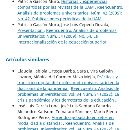
Patricia Gascón Muro,
Historias y experiencias
compartidas por las revistas de la UAM
,
Reencuentro.
Análisis de problemas universitarios: Núm. 42 (2005):
No. 42, Publicaciones periódicas de la UAM
Patricia Gascón Muro, José Luis Cepeda Dovala,
Presentación
,
Reencuentro. Análisis de problemas
universitarios: Núm. 54 (2009): No. 54, La
internacionalización de la educación superior
Artículos similares
Claudia Fabiola Ortega Barba, Sara Elvira Galbán
Lozano, Mónica del Carmen Meza Mejía,
Prácticas y
transición digital del profesorado universitario en la
diacronía de la pandemia
,
Reencuentro. Análisis de
problemas universitarios: Vol. 34 Núm. 84 (2022): La
crisis pandémica y los derroteros de la educación I
José Luis García Luna, José Luis Santana Fajardo,
Alejandro Kadsumi Tomatani Sánchez, María Elena
Rodríguez Pérez,
Aprendizaje basado en retos en
modalidad a distancia:
,
Reencuentro. Análisis de
problemas universitarios: Vol. 34 Núm. 84 (2022): La