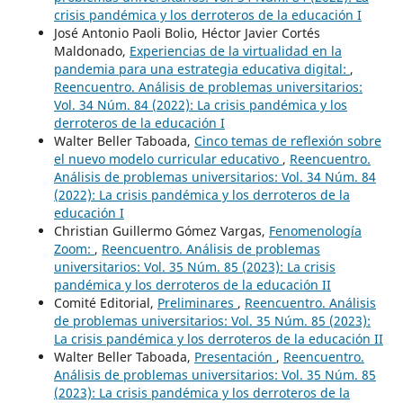
crisis pandémica y los derroteros de la educación I
José Antonio Paoli Bolio, Héctor Javier Cortés
Maldonado,
Experiencias de la virtualidad en la
pandemia para una estrategia educativa digital:
,
Reencuentro. Análisis de problemas universitarios:
Vol. 34 Núm. 84 (2022): La crisis pandémica y los
derroteros de la educación I
Walter Beller Taboada,
Cinco temas de reflexión sobre
el nuevo modelo curricular educativo
,
Reencuentro.
Análisis de problemas universitarios: Vol. 34 Núm. 84
(2022): La crisis pandémica y los derroteros de la
educación I
Christian Guillermo Gómez Vargas,
Fenomenología
Zoom:
,
Reencuentro. Análisis de problemas
universitarios: Vol. 35 Núm. 85 (2023): La crisis
pandémica y los derroteros de la educación II
Comité Editorial,
Preliminares
,
Reencuentro. Análisis
de problemas universitarios: Vol. 35 Núm. 85 (2023):
La crisis pandémica y los derroteros de la educación II
Walter Beller Taboada,
Presentación
,
Reencuentro.
Análisis de problemas universitarios: Vol. 35 Núm. 85
(2023): La crisis pandémica y los derroteros de la