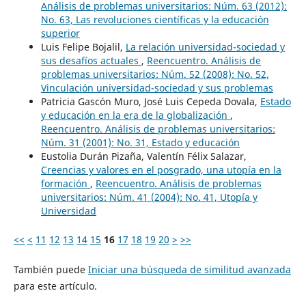
Análisis de problemas universitarios: Núm. 63 (2012):
No. 63, Las revoluciones científicas y la educación
superior
Luis Felipe Bojalil,
La relación universidad-sociedad y
sus desafíos actuales
,
Reencuentro. Análisis de
problemas universitarios: Núm. 52 (2008): No. 52,
Vinculación universidad-sociedad y sus problemas
Patricia Gascón Muro, José Luis Cepeda Dovala,
Estado
y educación en la era de la globalización
,
Reencuentro. Análisis de problemas universitarios:
Núm. 31 (2001): No. 31, Estado y educación
Eustolia Durán Pizaña, Valentín Félix Salazar,
Creencias y valores en el posgrado, una utopía en la
formación
,
Reencuentro. Análisis de problemas
universitarios: Núm. 41 (2004): No. 41, Utopía y
Universidad
<<
<
11
12
13
14
15
16
17
18
19
20
>
>>
También puede
Iniciar una búsqueda de similitud avanzada
para este artículo.