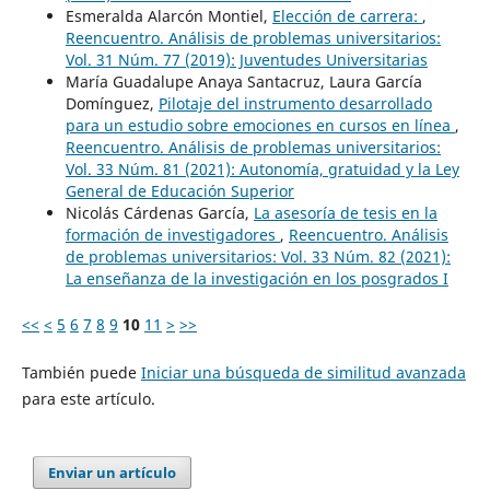
Esmeralda Alarcón Montiel,
Elección de carrera:
,
Reencuentro. Análisis de problemas universitarios:
Vol. 31 Núm. 77 (2019): Juventudes Universitarias
María Guadalupe Anaya Santacruz, Laura García
Domínguez,
Pilotaje del instrumento desarrollado
para un estudio sobre emociones en cursos en línea
,
Reencuentro. Análisis de problemas universitarios:
Vol. 33 Núm. 81 (2021): Autonomía, gratuidad y la Ley
General de Educación Superior
Nicolás Cárdenas García,
La asesoría de tesis en la
formación de investigadores
,
Reencuentro. Análisis
de problemas universitarios: Vol. 33 Núm. 82 (2021):
La enseñanza de la investigación en los posgrados I
<<
<
5
6
7
8
9
10
11
>
>>
También puede
Iniciar una búsqueda de similitud avanzada
para este artículo.
Enviar un artículo