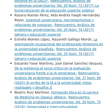
docente en la UASLP
,
Reencuentro. Análisis de
problemas universitarios: Vol. 29 Núm. 73 (2017): La
burocratización de la educación superior pública
Rosario Román Pérez, Aldo Andrés Faepb Hernández
Reyes,
Juventud universitaria, micromachismos y
relaciones de noviazgo
,
Reencuentro. Análisis de
problemas universitarios: Vol. 29 Núm. 74 (2017):
Género y educación superior
Estrella Montes López, Nazareth Gallego Morón,
La
segregación ocupacional del profesorado femenino en
la universidad española
,
Reencuentro. Análisis de
problemas universitarios: Vol. 29 Núm. 74 (2017):
Género y educación superior
Eduardo Tovar Martínez, José Daniel Sánchez Vásquez,
De la vigilancia al juicio crítico en la evaluación
universitaria frente a la IA generativa
,
Reencuentro.
Análisis de problemas universitarios: Vol. 37 Núm. 89
(2025): El arribo de la IA a la universidad: mitos,
realidades y desafíos II
Beatriz Ruiz Martínez,
Formación ética en la carrera
de Medicina en Oaxaca, México
,
Reencuentro.
Análisis de problemas universitarios: Vol. 30 Núm. 75
(2018): Universidad e interculturalidad