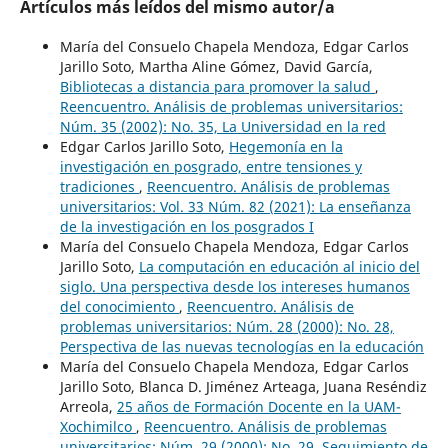
Artículos más leídos del mismo autor/a
María del Consuelo Chapela Mendoza, Edgar Carlos
Jarillo Soto, Martha Aline Gómez, David García,
Bibliotecas a distancia para promover la salud
,
Reencuentro. Análisis de problemas universitarios:
Núm. 35 (2002): No. 35, La Universidad en la red
Edgar Carlos Jarillo Soto,
Hegemonía en la
investigación en posgrado, entre tensiones y
tradiciones
,
Reencuentro. Análisis de problemas
universitarios: Vol. 33 Núm. 82 (2021): La enseñanza
de la investigación en los posgrados I
María del Consuelo Chapela Mendoza, Edgar Carlos
Jarillo Soto,
La computación en educación al inicio del
siglo. Una perspectiva desde los intereses humanos
del conocimiento
,
Reencuentro. Análisis de
problemas universitarios: Núm. 28 (2000): No. 28,
Perspectiva de las nuevas tecnologías en la educación
María del Consuelo Chapela Mendoza, Edgar Carlos
Jarillo Soto, Blanca D. Jiménez Arteaga, Juana Reséndiz
Arreola,
25 años de Formación Docente en la UAM-
Xochimilco
,
Reencuentro. Análisis de problemas
universitarios: Núm. 29 (2000): No. 29, Seguimiento de