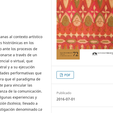
anas al contexto artístico
 histriónicas en los
o ante los procesos de
ionarse a través de un
ncial o virtual, que
atral y a su ejecución
idades performativas que
PDF
dera que el paradigma de
e para vincular las
anza de la comunicación.
Publicado
algunas experiencias y
2016-07-01
ción Escénica
, llevado a
vestigación denominado
La