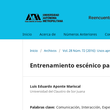
Inicio
Acerca de
Números Anteriores
Co
Inicio
/
Archivos
/
Vol. 28 Núm. 72 (2016): Usos apr
Entrenamiento escénico par
Luis Eduardo Aponte Mariscal
Universidad del Claustro de Sor Juana
Palabras clave:
Comunicación, Interacción, Expe