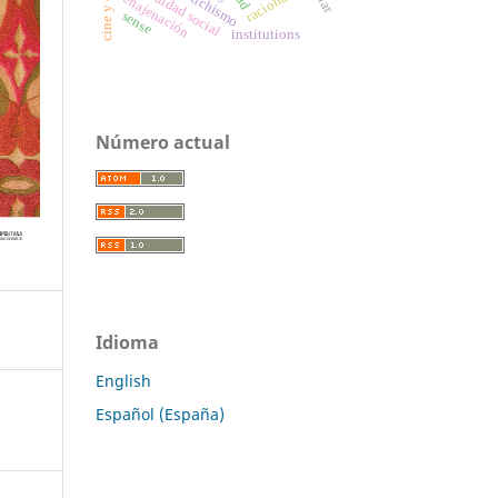
desigualdad social
racionality
fetichismo
enajenación
sense
institutions
Número actual
Idioma
English
Español (España)