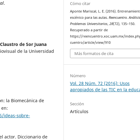
al
.
Cómo citar
Aponte Mariscal, L. E. (2016). Entrenamien
escénico para las aulas.
Reencuentro. Análisi
Problemas Universitarios
,
28
(72), 135–150.
Recuperado a partir de
https://reencuentro.xoc.uam.mx/index.ph
cuentro/article/view/910
 Claustro de Sor Juana
ovisual de la Universidad
Más formatos de cita
Número
Vol. 28 Núm. 72 (2016): Usos
apropiados de las TIC en la educ
ón: la Biomecánica de
Sección
 en:
Artículos
6/ideas-sobre-
el actor. Diccionario de