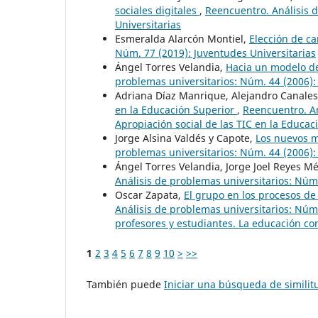
sociales digitales
,
Reencuentro. Análisis d
Universitarias
Esmeralda Alarcón Montiel,
Elección de ca
Núm. 77 (2019): Juventudes Universitarias
Ángel Torres Velandia,
Hacia un modelo de
problemas universitarios: Núm. 44 (2006):
Adriana Díaz Manrique, Alejandro Canale
en la Educación Superior
,
Reencuentro. An
Apropiación social de las TIC en la Educac
Jorge Alsina Valdés y Capote,
Los nuevos m
problemas universitarios: Núm. 44 (2006):
Ángel Torres Velandia, Jorge Joel Reyes 
Análisis de problemas universitarios: Núm.
Oscar Zapata,
El grupo en los procesos d
Análisis de problemas universitarios: Núm
profesores y estudiantes. La educación c
1
2
3
4
5
6
7
8
9
10
>
>>
También puede
Iniciar una búsqueda de simili