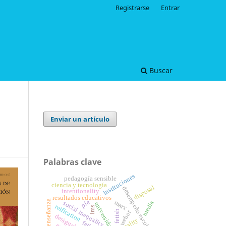
Registrarse
Entrar
Buscar
Enviar un artículo
Palabras clave
instituciones
pedagogía sensible
ciencia y tecnología
disposal
desempeño escolar
intentionality
resultados educativos
cine y enseñanza
ple
marx
media
social inequality
universidad
reification
lms
fetish
weber