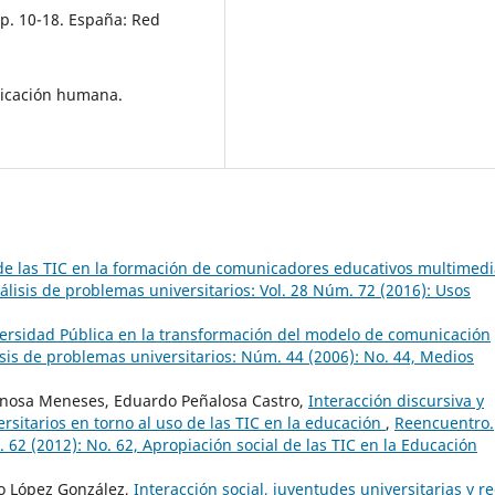
pp. 10-18. España: Red
unicación humana.
e las TIC en la formación de comunicadores educativos multimedi
lisis de problemas universitarios: Vol. 28 Núm. 72 (2016): Usos
versidad Pública en la transformación del modelo de comunicación
sis de problemas universitarios: Núm. 44 (2006): No. 44, Medios
inosa Meneses, Eduardo Peñalosa Castro,
Interacción discursiva y
rsitarios en torno al uso de las TIC en la educación
,
Reencuentro.
 62 (2012): No. 62, Apropiación social de las TIC en la Educación
o López González,
Interacción social, juventudes universitarias y r