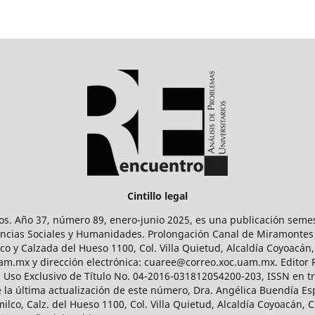
Cintillo legal
os. Año 37, número 89, enero-junio 2025, es una publicación sem
Ciencias Sociales y Humanidades. Prolongación Canal de Miramontes
ico y Calzada del Hueso 1100, Col. Villa Quietud, Alcaldía Coyoacán,
uam.mx y dirección electrónica: cuaree@correo.xoc.uam.mx. Editor
l Uso Exclusivo de Título No. 04-2016-031812054200-203, ISSN en tr
 última actualización de este número, Dra. Angélica Buendía Esp
o, Calz. del Hueso 1100, Col. Villa Quietud, Alcaldía Coyoacán, C