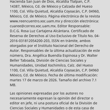
Hacienda San Juan de Dios, Alcaldía Tlalpan, C.P.
14387, México, Cd. de México y Calzada del Hueso
1100, Col. Villa Quietud, Alcaldía Coyoacán, C.P. 04960,
México, Cd. de México. Página electrónica de la revista
www.reencuentro.xoc.uam.mx y dirección electrónica:
cuaree@correo.xoc.uam.mx. Editor Responsable:
D.C.G. Rosa Luz Cartajena Alcántara. Certificado de
Reserva de Derechos al Uso Exclusivo de Título No. 04-
2016-031812054200-203, ISSN en trámite, ambos
otorgados por el Instituto Nacional del Derecho de
Autor. Responsables de la última actualización de este
número, Dra. Angélica Buendía Espinosa y Dr. Walter
Beller Taboada, División de Ciencias Sociales y
Humanidades, Unidad Xochimilco, Calz. del Hueso
1100, Col. Villa Quietud, Alcaldía Coyoacán, C.P. 04960
México, Cd. de México. Fecha de última modificación:
martes 17 de marzo de 2026. Tamaño del archivo 7.1
MB.
Las opiniones expresadas por los autores no
necesariamente expresan la opinión del director o
editor en jefe, ni una postura oficial de la División de
Ciencias Sociales y Humanidades o de esta casa de