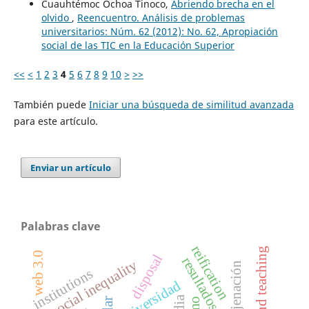
Cuauhtémoc Ochoa Tinoco,
Abriendo brecha en el
olvido
,
Reencuentro. Análisis de problemas
universitarios: Núm. 62 (2012): No. 62, Apropiación
social de las TIC en la Educación Superior
<<
<
1
2
3
4
5
6
7
8
9
10
>
>>
También puede
Iniciar una búsqueda de similitud avanzada
para este artículo.
Enviar un artículo
Palabras clave
reification
film and teaching
web 3.0
disposal
social inequality
enajenación
institutions
universidad