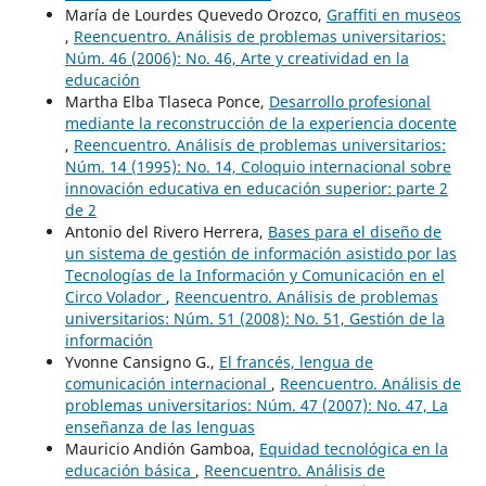
María de Lourdes Quevedo Orozco,
Graffiti en museos
,
Reencuentro. Análisis de problemas universitarios:
Núm. 46 (2006): No. 46, Arte y creatividad en la
educación
Martha Elba Tlaseca Ponce,
Desarrollo profesional
mediante la reconstrucción de la experiencia docente
,
Reencuentro. Análisis de problemas universitarios:
Núm. 14 (1995): No. 14, Coloquio internacional sobre
innovación educativa en educación superior: parte 2
de 2
Antonio del Rivero Herrera,
Bases para el diseño de
un sistema de gestión de información asistido por las
Tecnologías de la Información y Comunicación en el
Circo Volador
,
Reencuentro. Análisis de problemas
universitarios: Núm. 51 (2008): No. 51, Gestión de la
información
Yvonne Cansigno G.,
El francés, lengua de
comunicación internacional
,
Reencuentro. Análisis de
problemas universitarios: Núm. 47 (2007): No. 47, La
enseñanza de las lenguas
Mauricio Andión Gamboa,
Equidad tecnológica en la
educación básica
,
Reencuentro. Análisis de