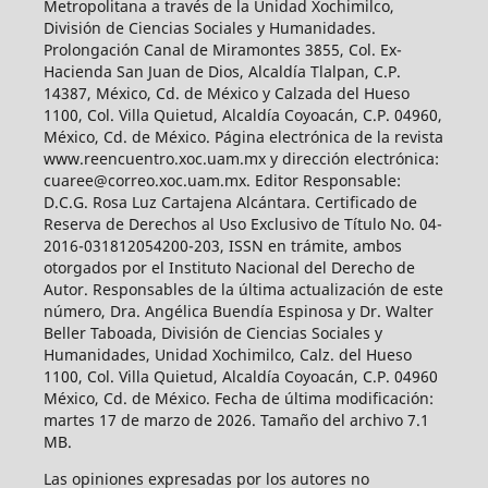
Metropolitana a través de la Unidad Xochimilco,
División de Ciencias Sociales y Humanidades.
Prolongación Canal de Miramontes 3855, Col. Ex-
Hacienda San Juan de Dios, Alcaldía Tlalpan, C.P.
14387, México, Cd. de México y Calzada del Hueso
1100, Col. Villa Quietud, Alcaldía Coyoacán, C.P. 04960,
México, Cd. de México. Página electrónica de la revista
www.reencuentro.xoc.uam.mx y dirección electrónica:
cuaree@correo.xoc.uam.mx. Editor Responsable:
D.C.G. Rosa Luz Cartajena Alcántara. Certificado de
Reserva de Derechos al Uso Exclusivo de Título No. 04-
2016-031812054200-203, ISSN en trámite, ambos
otorgados por el Instituto Nacional del Derecho de
Autor. Responsables de la última actualización de este
número, Dra. Angélica Buendía Espinosa y Dr. Walter
Beller Taboada, División de Ciencias Sociales y
Humanidades, Unidad Xochimilco, Calz. del Hueso
1100, Col. Villa Quietud, Alcaldía Coyoacán, C.P. 04960
México, Cd. de México. Fecha de última modificación:
martes 17 de marzo de 2026. Tamaño del archivo 7.1
MB.
Las opiniones expresadas por los autores no