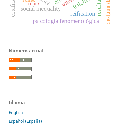
desigualdad social
fetichismo
marx
social inequality
reification
psicología fenomenológica
Número actual
Idioma
English
Español (España)