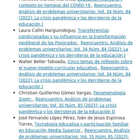
contexto en tiempos del COVID-19
,
Reencuentro.
Análisis de problemas universitarios: Vol. 34 Núm. 84
(2022): La crisis pandémica y los derroteros de la
educación I
Laura Collin Harguindeguy,
Transferencias
condicionadas y su influencia en la transformación
neoliberal de los Posgrados
,
Reencuentro. Análisis de
problemas universitarios: Vol. 34 Núm. 84 (2022): La
crisis pandémica y los derroteros de la educación I
Walter Beller Taboada,
Cinco temas de reflexión sobre
el nuevo modelo curricular educativo
,
Reencuentro.
Análisis de problemas universitarios: Vol. 34 Núm. 84
(2022): La crisis pandémica y los derroteros de la
educación I
Christian Guillermo Gómez Vargas,
Fenomenología
Zoom:
,
Reencuentro. Análisis de problemas
universitarios: Vol. 35 Núm. 85 (2023): La crisis
pandémica y los derroteros de la educación II
José Fernando López Pérez, Iván de Jesús Espinosa
Torres,
Tecnología educativa y participación familiar
en Educación Media Superior
,
Reencuentro. Análisis
de problemas universitarios: Vol. 35 Núm. 85 (2023):