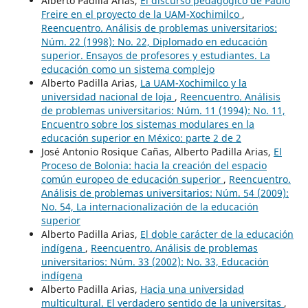
Alberto Padilla Arias,
El discurso pedagógico de Paulo
Freire en el proyecto de la UAM-Xochimilco
,
Reencuentro. Análisis de problemas universitarios:
Núm. 22 (1998): No. 22, Diplomado en educación
superior. Ensayos de profesores y estudiantes. La
educación como un sistema complejo
Alberto Padilla Arias,
La UAM-Xochimilco y la
universidad nacional de loja
,
Reencuentro. Análisis
de problemas universitarios: Núm. 11 (1994): No. 11,
Encuentro sobre los sistemas modulares en la
educación superior en México: parte 2 de 2
José Antonio Rosique Cañas, Alberto Padilla Arias,
El
Proceso de Bolonia: hacia la creación del espacio
común europeo de educación superior
,
Reencuentro.
Análisis de problemas universitarios: Núm. 54 (2009):
No. 54, La internacionalización de la educación
superior
Alberto Padilla Arias,
El doble carácter de la educación
indígena
,
Reencuentro. Análisis de problemas
universitarios: Núm. 33 (2002): No. 33, Educación
indígena
Alberto Padilla Arias,
Hacia una universidad
multicultural. El verdadero sentido de la universitas
,