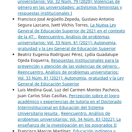
universitarios: Vol. 32 Núm. 79 (2020): Violencias de
género en las universidades: activismos feministas y
respuestas institucionales I
Francisco José Argüello Zepeda, Gustavo Antonio
Segura Lazcano, Ivett Vilchis Torres,
La Nueva Ley
General de Educación Superior de 2021 en el contexto
de la 4T:
,
Reencuentro. Análisis de problemas
universitarios: Vol. 33 Núm. 81 (2021): Autonomía,
gratuidad y la Ley General de Educación Superior
Beatriz Eugenia Rodríguez Pérez, Lydia Guadalupe
Ojeda Esquerra,
Respuestas institucionales para la
prevención y atención de las violencias de género:
,
Reencuentro. Análisis de problemas universitarios:
Vol. 33 Núm. 81 (2021): Autonomía, gratuidad y la Ley
General de Educación Superior
Luis Medina Gual, Luz del Carmen Montes Pacheco,
Juan Carlos Silas Casillas,
Percepción sobre el logro
académico y experiencias de tutoría en el Doctorado
Interinstitucional en Educación del Sistema
Universitario Jesuita
,
Reencuentro. Análisis de
problemas universitarios: Vol. 34 Núm. 83 (2022): La
enseñanza de la investigación en los posgrados II
Francisco Marcos Martínez,
Educación indígena y