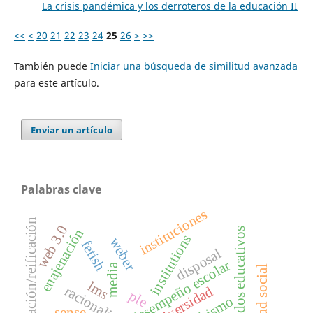
La crisis pandémica y los derroteros de la educación II
<<
<
20
21
22
23
24
25
26
>
>>
También puede
Iniciar una búsqueda de similitud avanzada
para este artículo.
Enviar un artículo
Palabras clave
instituciones
cosificación/reificación
web 3.0
resultados educativos
enajenación
institutions
weber
fetish
disposal
desempeño escolar
media
lms
racionality
universidad
ple
sense