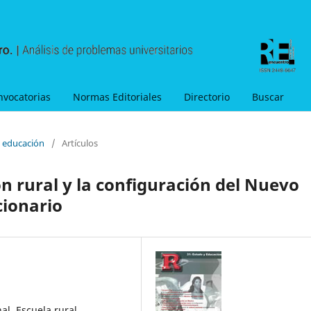
nvocatorias
Normas Editoriales
Directorio
Buscar
y educación
/
Artículos
n rural y la configuración del Nuevo
cionario
al, Escuela rural,