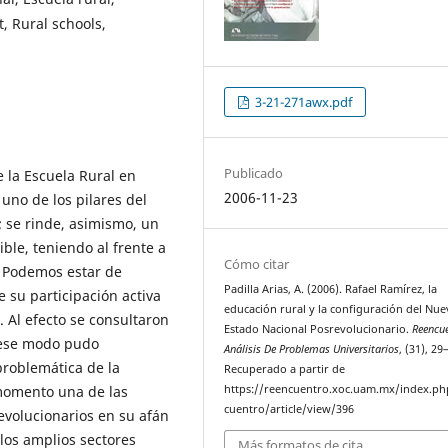
t, Rural schools,
3-21-271awx.pdf
Publicado
 la Escuela Rural en
2006-11-23
uno de los pilares del
; se rinde, asimismo, un
ble, teniendo al frente a
Cómo citar
. Podemos estar de
Padilla Arias, A. (2006). Rafael Ramírez, la
 su participación activa
educación rural y la configuración del Nu
 Al efecto se consultaron
Estado Nacional Posrevolucionario.
Reencue
 ese modo pudo
Análisis De Problemas Universitarios
, (31), 29
problemática de la
Recuperado a partir de
momento una de las
https://reencuentro.xoc.uam.mx/index.ph
cuentro/article/view/396
evolucionarios en su afán
los amplios sectores
Más formatos de cita