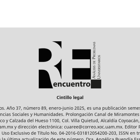
Cintillo legal
os. Año 37, número 89, enero-junio 2025, es una publicación sem
Ciencias Sociales y Humanidades. Prolongación Canal de Miramontes
ico y Calzada del Hueso 1100, Col. Villa Quietud, Alcaldía Coyoacán,
uam.mx y dirección electrónica: cuaree@correo.xoc.uam.mx. Editor
l Uso Exclusivo de Título No. 04-2016-031812054200-203, ISSN en tr
 última actualización de este número, Dra. Angélica Buendía Esp