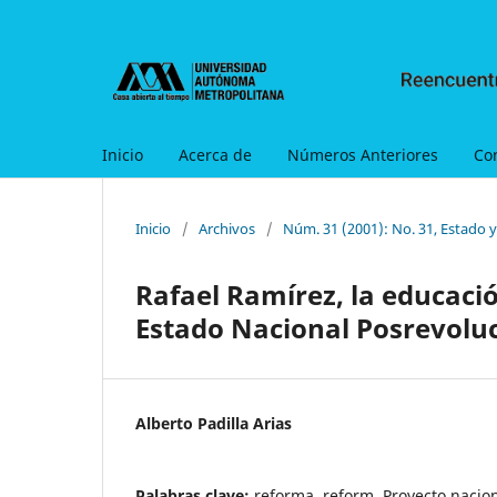
Inicio
Acerca de
Números Anteriores
Co
Inicio
/
Archivos
/
Núm. 31 (2001): No. 31, Estado 
Rafael Ramírez, la educació
Estado Nacional Posrevolu
Alberto Padilla Arias
Palabras clave:
reforma, reform, Proyecto nacion