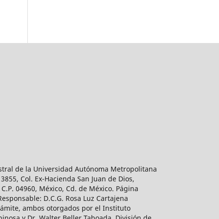
estral de la Universidad Autónoma Metropolitana
 3855, Col. Ex-Hacienda San Juan de Dios,
 C.P. 04960, México, Cd. de México. Página
 Responsable: D.C.G. Rosa Luz Cartajena
ámite, ambos otorgados por el Instituto
inosa y Dr. Walter Beller Taboada, División de