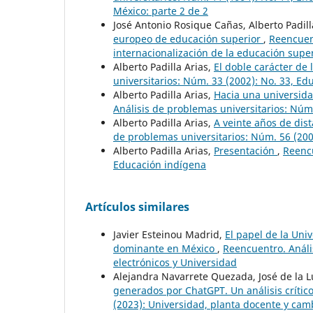
México: parte 2 de 2
José Antonio Rosique Cañas, Alberto Padill
europeo de educación superior
,
Reencuent
internacionalización de la educación supe
Alberto Padilla Arias,
El doble carácter de
universitarios: Núm. 33 (2002): No. 33, E
Alberto Padilla Arias,
Hacia una universida
Análisis de problemas universitarios: Núm
Alberto Padilla Arias,
A veinte años de dis
de problemas universitarios: Núm. 56 (200
Alberto Padilla Arias,
Presentación
,
Reencu
Educación indígena
Artículos similares
Javier Esteinou Madrid,
El papel de la Uni
dominante en México
,
Reencuentro. Análi
electrónicos y Universidad
Alejandra Navarrete Quezada, José de la L
generados por ChatGPT. Un análisis crític
(2023): Universidad, planta docente y cam