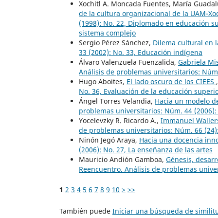
Xochitl A. Moncada Fuentes, María Guada
de la cultura organizacional de la UAM-X
(1998): No. 22, Diplomado en educación s
sistema complejo
Sergio Pérez Sánchez,
Dilema cultural en 
33 (2002): No. 33, Educación indígena
Álvaro Valenzuela Fuenzalida,
Gabriela Mi
Análisis de problemas universitarios: Núm.
Hugo Aboites,
El lado oscuro de los CIEES
No. 36, Evaluación de la educación superi
Ángel Torres Velandia,
Hacia un modelo de
problemas universitarios: Núm. 44 (2006):
Yocelevzky R. Ricardo A.,
Immanuel Wallerst
de problemas universitarios: Núm. 66 (24):
Ninón Jegó Araya,
Hacia una docencia in
(2006): No. 27, La enseñanza de las artes
Mauricio Andión Gamboa,
Génesis, desarr
Reencuentro. Análisis de problemas univer
1
2
3
4
5
6
7
8
9
10
>
>>
También puede
Iniciar una búsqueda de simili