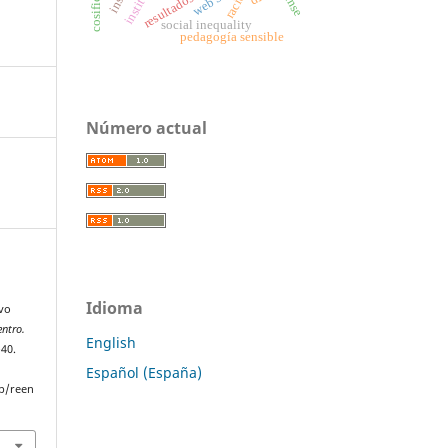
web 3.0
sense
social inequality
pedagogía sensible
Número actual
Idioma
evo
ntro.
English
–40.
Español (España)
p/reen