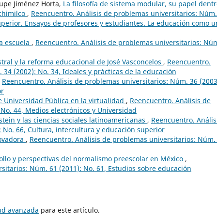
lupe Jiménez Horta,
La filosofía de sistema modular, su papel dent
ochimilco
,
Reencuentro. Análisis de problemas universitarios: Núm.
uperior. Ensayos de profesores y estudiantes. La educación como u
la escuela
,
Reencuentro. Análisis de problemas universitarios: Nú
stral y la reforma educacional de José Vasconcelos
,
Reencuentro.
 34 (2002): No. 34, Ideales y prácticas de la educación
,
Reencuentro. Análisis de problemas universitarios: Núm. 36 (2003
or
 Universidad Pública en la virtualidad
,
Reencuentro. Análisis de
 No. 44, Medios electrónicos y Universidad
ein y las ciencias sociales latinoamericanas
,
Reencuentro. Anális
 No. 66, Cultura, intercultura y educación superior
novadora
,
Reencuentro. Análisis de problemas universitarios: Núm.
ollo y perspectivas del normalismo preescolar en México
,
sitarios: Núm. 61 (2011): No. 61, Estudios sobre educación
tud avanzada
para este artículo.