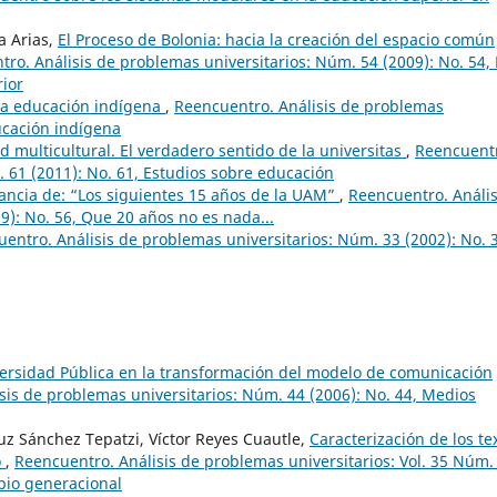
a Arias,
El Proceso de Bolonia: hacia la creación del espacio común
ro. Análisis de problemas universitarios: Núm. 54 (2009): No. 54, 
rior
 la educación indígena
,
Reencuentro. Análisis de problemas
ducación indígena
d multicultural. El verdadero sentido de la universitas
,
Reencuent
. 61 (2011): No. 61, Estudios sobre educación
tancia de: “Los siguientes 15 años de la UAM”
,
Reencuentro. Anális
9): No. 56, Que 20 años no es nada...
entro. Análisis de problemas universitarios: Núm. 33 (2002): No. 
versidad Pública en la transformación del modelo de comunicación
sis de problemas universitarios: Núm. 44 (2006): No. 44, Medios
uz Sánchez Tepatzi, Víctor Reyes Cuautle,
Caracterización de los te
o
,
Reencuentro. Análisis de problemas universitarios: Vol. 35 Núm.
bio generacional