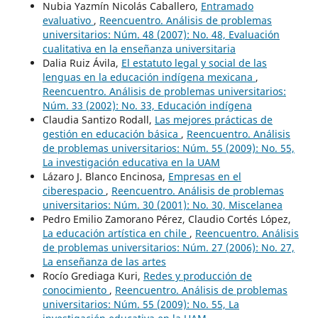
Nubia Yazmín Nicolás Caballero,
Entramado
evaluativo
,
Reencuentro. Análisis de problemas
universitarios: Núm. 48 (2007): No. 48, Evaluación
cualitativa en la enseñanza universitaria
Dalia Ruiz Ávila,
El estatuto legal y social de las
lenguas en la educación indígena mexicana
,
Reencuentro. Análisis de problemas universitarios:
Núm. 33 (2002): No. 33, Educación indígena
Claudia Santizo Rodall,
Las mejores prácticas de
gestión en educación básica
,
Reencuentro. Análisis
de problemas universitarios: Núm. 55 (2009): No. 55,
La investigación educativa en la UAM
Lázaro J. Blanco Encinosa,
Empresas en el
ciberespacio
,
Reencuentro. Análisis de problemas
universitarios: Núm. 30 (2001): No. 30, Miscelanea
Pedro Emilio Zamorano Pérez, Claudio Cortés López,
La educación artística en chile
,
Reencuentro. Análisis
de problemas universitarios: Núm. 27 (2006): No. 27,
La enseñanza de las artes
Rocío Grediaga Kuri,
Redes y producción de
conocimiento
,
Reencuentro. Análisis de problemas
universitarios: Núm. 55 (2009): No. 55, La