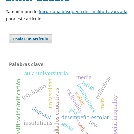
También puede
Iniciar una búsqueda de similitud avanzada
para este artículo.
Enviar un artículo
Palabras clave
aula universitaria
media
reification
universidad
cosificación/reificación
fetish
fetichismo
instituciones
racionality
resultados educativos
weber
social inequality
marx
disposal
ple
desempeño escolar
lms
institutions
sense
web 3.0