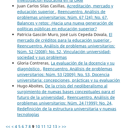
investigación educativa en la UAM
Juan Carlos Silas Casillas,
Acreditación, mercado y
educación superior
,
Reencuentro. Análisis de
problemas universitarios: Núm. 67 (24): No. 67,
Balances y retos: ¿Hacia una nueva generación de
políticas públicas en educación superior?
Patricia Gascón Muro, José Luis Cepeda Dovala,
El
mercado de créditos para la educación superior
,
Reencuentro. Análisis de problemas universitarios:
Núm. 52 (2008): No. 52, Vinculación universidad-
sociedad y sus problemas
Gloria Contreras,
La evaluación de la docencia y su
diagnóstico
,
Reencuentro. Análisis de problemas
universitarios: Núm. 53 (2009): No. 53, Docencia
universitaria: concepciones, prácticas y su evaluación
Hugo Aboites,
De la crisis del neoliberalismo al
surgimiento de nuevas bases conceptuales para el
futuro de la universidad
,
Reencuentro. Análisis de
problemas universitarios: Núm. 24 (1999): No. 24,
Redefinición de la estructura universitaria y nuevas
tecnologías
<<
<
4
5
6
7
8
9
10
11
12
13
>
>>