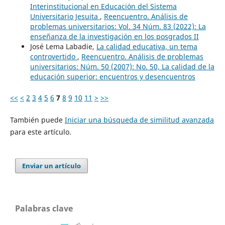
Interinstitucional en Educación del Sistema
Universitario Jesuita
,
Reencuentro. Análisis de
problemas universitarios: Vol. 34 Núm. 83 (2022): La
enseñanza de la investigación en los posgrados II
José Lema Labadie,
La calidad educativa, un tema
controvertido
,
Reencuentro. Análisis de problemas
universitarios: Núm. 50 (2007): No. 50, La calidad de la
educación superior: encuentros y desencuentros
<<
<
2
3
4
5
6
7
8
9
10
11
>
>>
También puede
Iniciar una búsqueda de similitud avanzada
para este artículo.
Enviar un artículo
Palabras clave