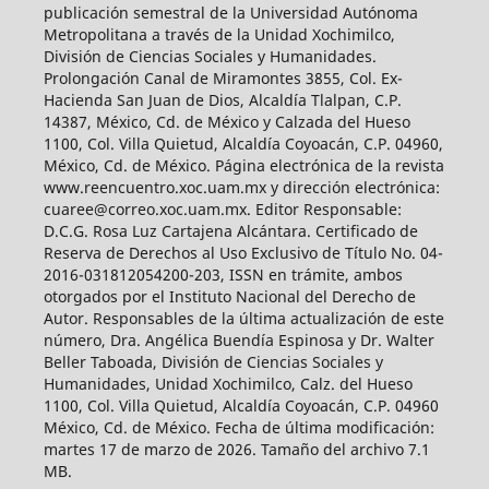
publicación semestral de la Universidad Autónoma
Metropolitana a través de la Unidad Xochimilco,
División de Ciencias Sociales y Humanidades.
Prolongación Canal de Miramontes 3855, Col. Ex-
Hacienda San Juan de Dios, Alcaldía Tlalpan, C.P.
14387, México, Cd. de México y Calzada del Hueso
1100, Col. Villa Quietud, Alcaldía Coyoacán, C.P. 04960,
México, Cd. de México. Página electrónica de la revista
www.reencuentro.xoc.uam.mx y dirección electrónica:
cuaree@correo.xoc.uam.mx. Editor Responsable:
D.C.G. Rosa Luz Cartajena Alcántara. Certificado de
Reserva de Derechos al Uso Exclusivo de Título No. 04-
2016-031812054200-203, ISSN en trámite, ambos
otorgados por el Instituto Nacional del Derecho de
Autor. Responsables de la última actualización de este
número, Dra. Angélica Buendía Espinosa y Dr. Walter
Beller Taboada, División de Ciencias Sociales y
Humanidades, Unidad Xochimilco, Calz. del Hueso
1100, Col. Villa Quietud, Alcaldía Coyoacán, C.P. 04960
México, Cd. de México. Fecha de última modificación:
martes 17 de marzo de 2026. Tamaño del archivo 7.1
MB.