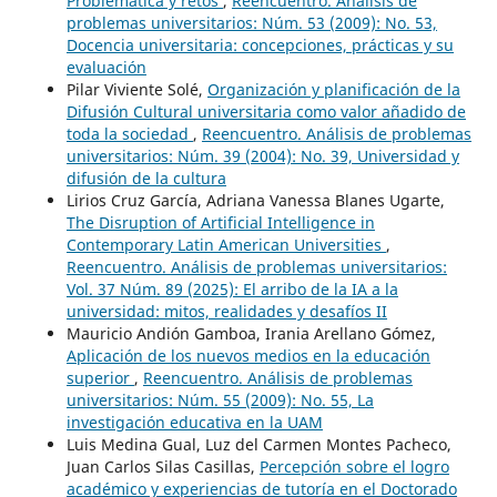
Problemática y retos
,
Reencuentro. Análisis de
problemas universitarios: Núm. 53 (2009): No. 53,
Docencia universitaria: concepciones, prácticas y su
evaluación
Pilar Viviente Solé,
Organización y planificación de la
Difusión Cultural universitaria como valor añadido de
toda la sociedad
,
Reencuentro. Análisis de problemas
universitarios: Núm. 39 (2004): No. 39, Universidad y
difusión de la cultura
Lirios Cruz García, Adriana Vanessa Blanes Ugarte,
The Disruption of Artificial Intelligence in
Contemporary Latin American Universities
,
Reencuentro. Análisis de problemas universitarios:
Vol. 37 Núm. 89 (2025): El arribo de la IA a la
universidad: mitos, realidades y desafíos II
Mauricio Andión Gamboa, Irania Arellano Gómez,
Aplicación de los nuevos medios en la educación
superior
,
Reencuentro. Análisis de problemas
universitarios: Núm. 55 (2009): No. 55, La
investigación educativa en la UAM
Luis Medina Gual, Luz del Carmen Montes Pacheco,
Juan Carlos Silas Casillas,
Percepción sobre el logro
académico y experiencias de tutoría en el Doctorado