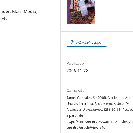
ender, Mass Media,
dels
3-27-324ivu.pdf
Publicado
2006-11-28
Cómo citar
Tamez González, S. (2006). Modelo de Ande
Una visión crítica.
Reencuentro. Análisis De
Problemas Universitarios
, (25), 69–85. Recu
a partir de
https://reencuentro.xoc.uam.mx/index.ph
cuentro/article/view/346