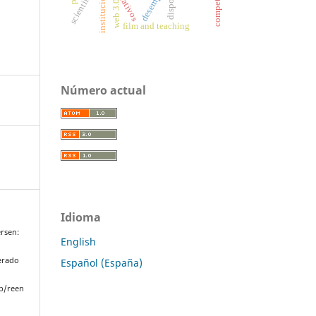
instituciones
disposal
web 3.0
film and teaching
Número actual
Idioma
rsen:
English
perado
Español (España)
p/reen