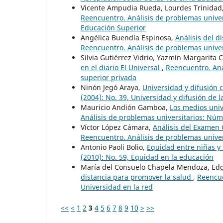
Vicente Ampudia Rueda, Lourdes Trinidad
Reencuentro. Análisis de problemas univers
Educación Superior
Angélica Buendía Espinosa,
Análisis del d
Reencuentro. Análisis de problemas univer
Silvia Gutiérrez Vidrio, Yazmín Margarita 
en el diario El Universal
,
Reencuentro. Aná
superior privada
Ninón Jegó Araya,
Universidad y difusión 
(2004): No. 39, Universidad y difusión de l
Mauricio Andión Gamboa,
Los medios unive
Análisis de problemas universitarios: Núm.
Víctor López Cámara,
Análisis del Examen 
Reencuentro. Análisis de problemas univers
Antonio Paoli Bolio,
Equidad entre niñas y
(2010): No. 59, Equidad en la educación
María del Consuelo Chapela Mendoza, Edga
distancia para promover la salud
,
Reencue
Universidad en la red
<<
<
1
2
3
4
5
6
7
8
9
10
>
>>