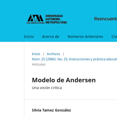
Inicio
Acerca de
Números Anteriores
Co
Inicio
/
Archivos
/
Núm. 25 (2006): No. 25, Instrucciones y práctica educati
Artículos
Modelo de Andersen
Una visión crítica
Silvia Tamez González