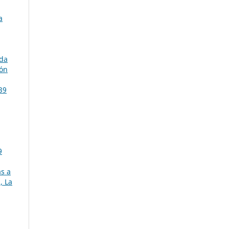
a
ada
ión
39
9
as a
, La