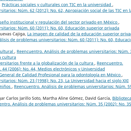
,
Prácticas sociales y culturales con TIC en la universidad
,
itarios: Núm. 62 (2012): No. 62, Apropiación social de las TIC en l
iseño institucional y regulación del sector privado en México
,
sitarios: Núm. 60 (2011): No. 60, Educación superior privada
Cuevas Cajiga,
La imagen de calidad de la educación superior priv
lisis de problemas universitarios: Núm. 60 (2011): No. 60, Educac
cultural
,
Reencuentro. Análisis de problemas universitarios: Núm. 
a cultura
rsitarios frente a la globalización de la cultura
,
Reencuentro.
 44 (2006): No. 44, Medios electrónicos y Universidad
General de Calidad Profesional para la odontología en México
,
itarios: Núm. 23 (1998): No. 23, La Universidad hacia el siglo XXI
 niños
,
Reencuentro. Análisis de problemas universitarios: Núm. 5
r Carlos Jarillo Soto, Martha Aline Gómez, David García,
Bibliotec
ntro. Análisis de problemas universitarios: Núm. 35 (2002): No. 35