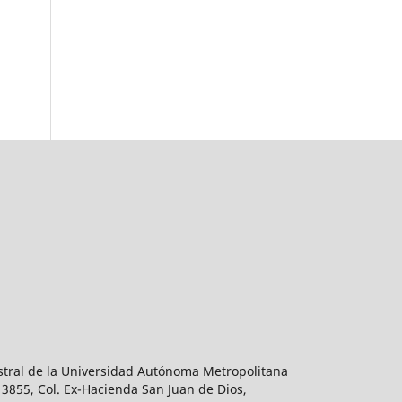
estral de la Universidad Autónoma Metropolitana
 3855, Col. Ex-Hacienda San Juan de Dios,