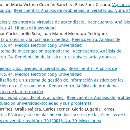
guilar, María Victoria Guzmán Sánchez, Elías Sanz Casado,
Vigilanci
lógica
,
Reencuentro. Análisis de problemas universitarios: Núm. 2
ales y los entornos virtuales de aprendizaje
,
Reencuentro. Análisi
 No. 41, Utopía y Universidad
r Carlos Jarillo Soto, Juan Manuel Mendoza Rodríguez,
 la profesión y la formación médica
,
Reencuentro. Análisis de
 No. 44, Medios electrónicos y Universidad
istema de investigación posmoderno
,
Reencuentro. Análisis de
No. 24, Redefinición de la estructura universitaria y nuevas
edios y los jóvenes universitarios
,
Reencuentro. Análisis de
 No. 44, Medios electrónicos y Universidad
diseño de un sistema de gestión de información asistido por las
ción en el Circo Volador
,
Reencuentro. Análisis de problemas
stión de la información
-sociedad y sus desafíos actuales
,
Reencuentro. Análisis de probl
inculación universidad-sociedad y sus problemas
rtínez, Oralia Nájera, Carlos Torner, Gloria Eugenia Torres,
ias Básicas y su vinculación con las carreras de las Ciencias de la
 universitarios: Núm. 30 (2001): No. 30, Miscelanea