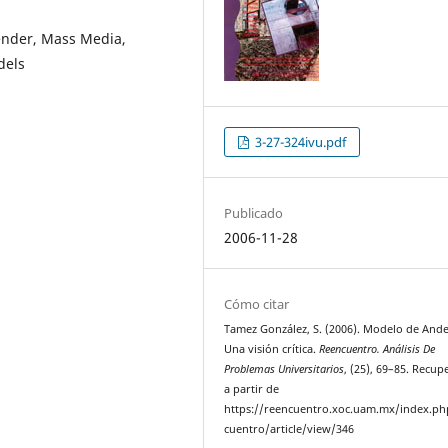
ender, Mass Media,
dels
3-27-324ivu.pdf
Publicado
2006-11-28
Cómo citar
Tamez González, S. (2006). Modelo de Ande
Una visión crítica.
Reencuentro. Análisis De
Problemas Universitarios
, (25), 69–85. Recu
a partir de
https://reencuentro.xoc.uam.mx/index.ph
cuentro/article/view/346