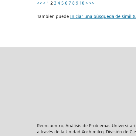
<<
<
1
2
3
4
5
6
7
8
9
10
>
>>
También puede
Iniciar una búsqueda de simili
Reencuentro. Análisis de Problemas Universitari
a través de la Unidad Xochimilco, División de 