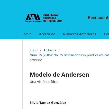
Inicio
Acerca de
Números Anteriores
Co
Inicio
/
Archivos
/
Núm. 25 (2006): No. 25, Instrucciones y práctica educati
Artículos
Modelo de Andersen
Una visión crítica
Silvia Tamez González