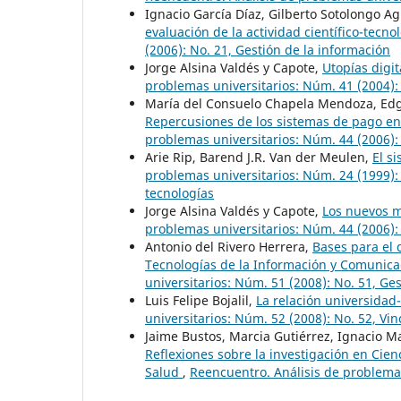
Ignacio García Díaz, Gilberto Sotolongo A
evaluación de la actividad científico-tecno
(2006): No. 21, Gestión de la información
Jorge Alsina Valdés y Capote,
Utopías digit
problemas universitarios: Núm. 41 (2004):
María del Consuelo Chapela Mendoza, Edga
Repercusiones de los sistemas de pago en
problemas universitarios: Núm. 44 (2006):
Arie Rip, Barend J.R. Van der Meulen,
El s
problemas universitarios: Núm. 24 (1999): 
tecnologías
Jorge Alsina Valdés y Capote,
Los nuevos m
problemas universitarios: Núm. 44 (2006):
Antonio del Rivero Herrera,
Bases para el 
Tecnologías de la Información y Comunica
universitarios: Núm. 51 (2008): No. 51, Ge
Luis Felipe Bojalil,
La relación universidad
universitarios: Núm. 52 (2008): No. 52, V
Jaime Bustos, Marcia Gutiérrez, Ignacio Ma
Reflexiones sobre la investigación en Cienc
Salud
,
Reencuentro. Análisis de problemas