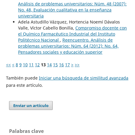
Análisis de problemas universitarios: Núm. 48 (2007):
No. 48, Evaluación cualitativa en la enseñanza
universitaria
Adela Astudillo Vázquez, Hortencia Noemí Dávalos
Valle, Víctor Cabello Bonilla,
Compromiso docente con
el Químico Farmacéutico Industrial del Instituto
Politécnico Nacional
,
Reencuentro. Análisis de
problemas universitarios: Núm. 64 (2012): No. 64,
Pensadores sociales y educación superior
<<
<
8
9
10
11
12
13
14
15
16
17
>
>>
También puede
Iniciar una búsqueda de similitud avanzada
para este artículo.
Enviar un artículo
Palabras clave