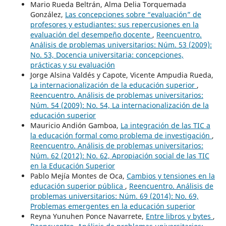
Mario Rueda Beltrán, Alma Delia Torquemada
González,
Las concepciones sobre “evaluación” de
profesores y estudiantes: sus repercusiones en la
evaluación del desempeño docente
,
Reencuentro.
Análisis de problemas universitarios: Núm. 53 (2009):
No. 53, Docencia universitaria: concepciones,
prácticas y su evaluación
Jorge Alsina Valdés y Capote, Vicente Ampudia Rueda,
La internacionalización de la educación superior
,
Reencuentro. Análisis de problemas universitarios:
Núm. 54 (2009): No. 54, La internacionalización de la
educación superior
Mauricio Andión Gamboa,
La integración de las TIC a
la educación formal como problema de investigación
,
Reencuentro. Análisis de problemas universitarios:
Núm. 62 (2012): No. 62, Apropiación social de las TIC
en la Educación Superior
Pablo Mejía Montes de Oca,
Cambios y tensiones en la
educación superior pública
,
Reencuentro. Análisis de
problemas universitarios: Núm. 69 (2014): No. 69,
Problemas emergentes en la educación superior
Reyna Yunuhen Ponce Navarrete,
Entre libros y bytes
,