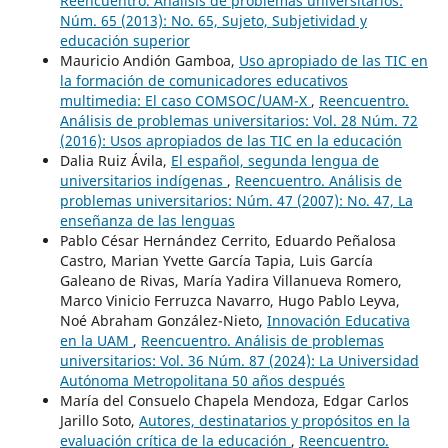
Reencuentro. Análisis de problemas universitarios:
Núm. 65 (2013): No. 65, Sujeto, Subjetividad y
educación superior
Mauricio Andión Gamboa,
Uso apropiado de las TIC en
la formación de comunicadores educativos
multimedia: El caso COMSOC/UAM-X
,
Reencuentro.
Análisis de problemas universitarios: Vol. 28 Núm. 72
(2016): Usos apropiados de las TIC en la educación
Dalia Ruiz Ávila,
El español, segunda lengua de
universitarios indígenas
,
Reencuentro. Análisis de
problemas universitarios: Núm. 47 (2007): No. 47, La
enseñanza de las lenguas
Pablo César Hernández Cerrito, Eduardo Peñalosa
Castro, Marian Yvette García Tapia, Luis García
Galeano de Rivas, María Yadira Villanueva Romero,
Marco Vinicio Ferruzca Navarro, Hugo Pablo Leyva,
Noé Abraham González-Nieto,
Innovación Educativa
en la UAM
,
Reencuentro. Análisis de problemas
universitarios: Vol. 36 Núm. 87 (2024): La Universidad
Autónoma Metropolitana 50 años después
María del Consuelo Chapela Mendoza, Edgar Carlos
Jarillo Soto,
Autores, destinatarios y propósitos en la
evaluación crítica de la educación
,
Reencuentro.