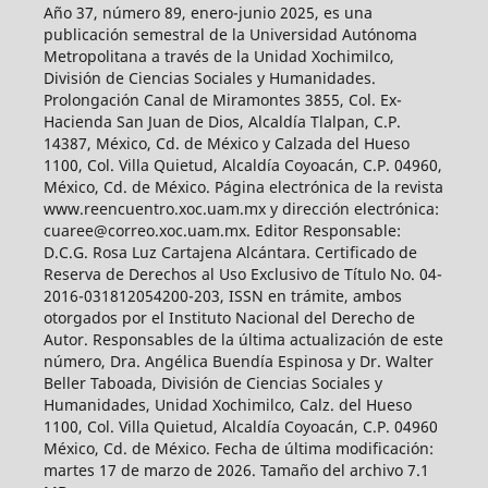
Año 37, número 89, enero-junio 2025, es una
publicación semestral de la Universidad Autónoma
Metropolitana a través de la Unidad Xochimilco,
División de Ciencias Sociales y Humanidades.
Prolongación Canal de Miramontes 3855, Col. Ex-
Hacienda San Juan de Dios, Alcaldía Tlalpan, C.P.
14387, México, Cd. de México y Calzada del Hueso
1100, Col. Villa Quietud, Alcaldía Coyoacán, C.P. 04960,
México, Cd. de México. Página electrónica de la revista
www.reencuentro.xoc.uam.mx y dirección electrónica:
cuaree@correo.xoc.uam.mx. Editor Responsable:
D.C.G. Rosa Luz Cartajena Alcántara. Certificado de
Reserva de Derechos al Uso Exclusivo de Título No. 04-
2016-031812054200-203, ISSN en trámite, ambos
otorgados por el Instituto Nacional del Derecho de
Autor. Responsables de la última actualización de este
número, Dra. Angélica Buendía Espinosa y Dr. Walter
Beller Taboada, División de Ciencias Sociales y
Humanidades, Unidad Xochimilco, Calz. del Hueso
1100, Col. Villa Quietud, Alcaldía Coyoacán, C.P. 04960
México, Cd. de México. Fecha de última modificación:
martes 17 de marzo de 2026. Tamaño del archivo 7.1