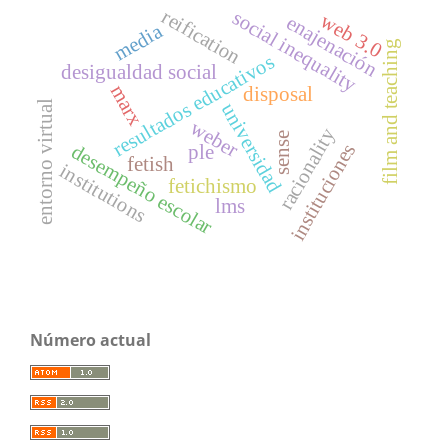
reification
social inequality
web 3.0
enajenación
media
film and teaching
resultados educativos
desigualdad social
marx
disposal
entorno virtual
universidad
weber
racionality
sense
instituciones
desempeño escolar
ple
fetish
institutions
fetichismo
lms
Número actual