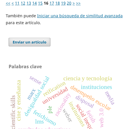
<<
<
11
12
13
14
15
16
17
18
19
20
>
>>
También puede
Iniciar una búsqueda de similitud avanzada
para este artículo.
Enviar un artículo
Palabras clave
sense
desigualdad social
ciencia y tecnología
reification
cine y enseñanza
desempeño escolar
instituciones
universidad
marx
media
racionality
disposal
scientific skills
institutions
social inequality
ple
weber
web 3.0
fetichismo
fetish
lms