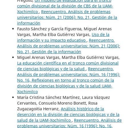
Fregoso,
Un modelo de evaluación para el tronco
común divisional de la división de CBS de la UAM-
Xochimilco
,
Reencuentro. Análisis de problemas
universitarios: Núm. 21 (2006): No. 21, Gestión de la
información
Fausto Sánchez y García Figueroa, Miguel Arenas
Vargas, Martha Elba Gutiérrez Vargas,
Uso de la
información y su impacto educativo
,
Reencuentro.
Análisis de problemas universitarios: Núm. 21 (2006):
No. 21, Gestión de la información
Miguel Arenas Vargas, Martha Elba Gutiérrez Vargas,
La educación científica en el tronco común divisional
de ciencias biológicas y de la salud
,
Reencuentro.
Análisis de problemas universitarios: Núm. 16 (1996):
No. 16, Reflexiones en torno al tronco común de la
división de ciencias biológicas y de la salud UAM-
Xochimilco
María Cristina Sánchez Martínez, Laura Vázquez
Cervantes, Consuelo Moreno Bonett, Rosa
Zugazagoitia Herranz,
Análisis histórico de la
deserción en la división de ciencias biológicas y de la
salud de la UAM-Xochimilco
,
Reencuentro. Análisis de
problemas universitarios: Núm. 16 (1996): No. 16,