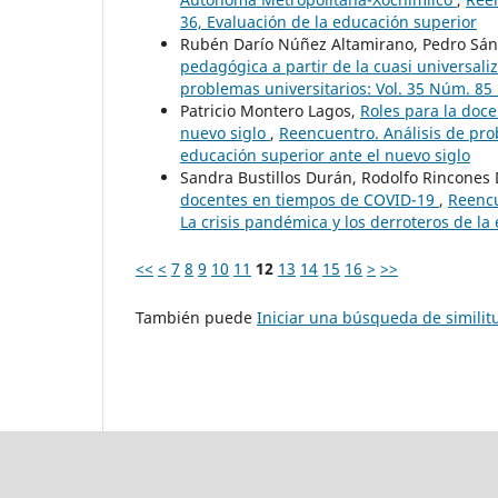
36, Evaluación de la educación superior
Rubén Darío Núñez Altamirano, Pedro Sá
pedagógica a partir de la cuasi universali
problemas universitarios: Vol. 35 Núm. 85 
Patricio Montero Lagos,
Roles para la doc
nuevo siglo
,
Reencuentro. Análisis de pro
educación superior ante el nuevo siglo
Sandra Bustillos Durán, Rodolfo Rincones
docentes en tiempos de COVID-19
,
Reencu
La crisis pandémica y los derroteros de la
<<
<
7
8
9
10
11
12
13
14
15
16
>
>>
También puede
Iniciar una búsqueda de simili