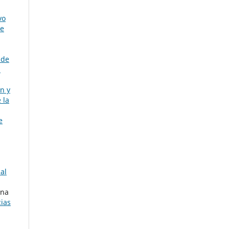
vo
de
 de
:
n y
 la
e
al
ena
cias