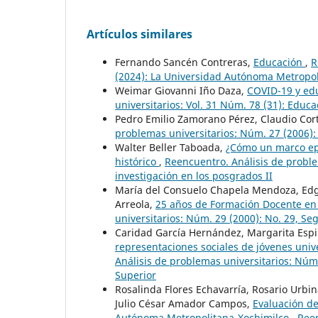
Artículos similares
Fernando Sancén Contreras,
Educación
,
R
(2024): La Universidad Autónoma Metropo
Weimar Giovanni Iño Daza,
COVID-19 y edu
universitarios: Vol. 31 Núm. 78 (31): Educ
Pedro Emilio Zamorano Pérez, Claudio Cor
problemas universitarios: Núm. 27 (2006):
Walter Beller Taboada,
¿Cómo un marco epi
histórico
,
Reencuentro. Análisis de proble
investigación en los posgrados II
María del Consuelo Chapela Mendoza, Edgar
Arreola,
25 años de Formación Docente en
universitarios: Núm. 29 (2000): No. 29, S
Caridad García Hernández, Margarita Esp
representaciones sociales de jóvenes unive
Análisis de problemas universitarios: Núm.
Superior
Rosalinda Flores Echavarría, Rosario Urbin
Julio César Amador Campos,
Evaluación de
Autónoma Metropolitana-Xochimilco
,
Reen