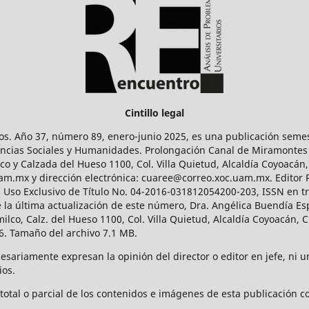
Cintillo legal
os. Año 37, número 89, enero-junio 2025, es una publicación sem
Ciencias Sociales y Humanidades. Prolongación Canal de Miramontes
ico y Calzada del Hueso 1100, Col. Villa Quietud, Alcaldía Coyoacán,
uam.mx y dirección electrónica: cuaree@correo.xoc.uam.mx. Editor
l Uso Exclusivo de Título No. 04-2016-031812054200-203, ISSN en tr
 última actualización de este número, Dra. Angélica Buendía Esp
o, Calz. del Hueso 1100, Col. Villa Quietud, Alcaldía Coyoacán, C
. Tamaño del archivo 7.1 MB.
ariamente expresan la opinión del director o editor en jefe, ni una
ios.
tal o parcial de los contenidos e imágenes de esta publicación con