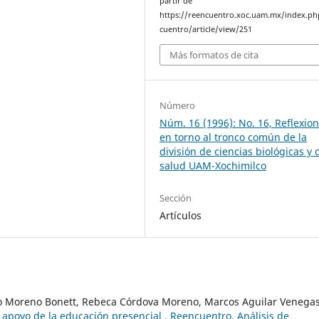
partir de
https://reencuentro.xoc.uam.mx/index.ph
cuentro/article/view/251
Más formatos de cita
Número
Núm. 16 (1996): No. 16, Reflexio
en torno al tronco común de la
división de ciencias biológicas y 
salud UAM-Xochimilco
Sección
Artículos
lo Moreno Bonett, Rebeca Córdova Moreno, Marcos Aguilar Venegas
 apoyo de la educación presencial
,
Reencuentro. Análisis de