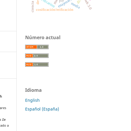
enajenación
marx
reification
web 3.0
ple
media
cosificación/reificación
Número actual
Idioma
 &
English
ares
Español (España)
s De
rado a