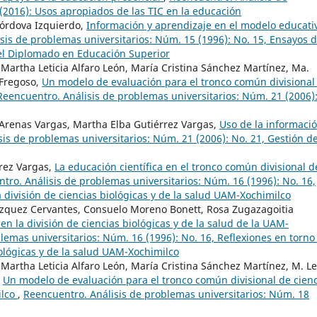
 (2016): Usos apropiados de las TIC en la educación
Córdova Izquierdo,
Información y aprendizaje en el modelo educati
sis de problemas universitarios: Núm. 15 (1996): No. 15, Ensayos 
el Diplomado en Educación Superior
, Martha Leticia Alfaro León, María Cristina Sánchez Martínez, Ma.
 Fregoso,
Un modelo de evaluación para el tronco común divisional
Reencuentro. Análisis de problemas universitarios: Núm. 21 (2006)
 Arenas Vargas, Martha Elba Gutiérrez Vargas,
Uso de la informació
is de problemas universitarios: Núm. 21 (2006): No. 21, Gestión de
rez Vargas,
La educación científica en el tronco común divisional d
tro. Análisis de problemas universitarios: Núm. 16 (1996): No. 16,
 división de ciencias biológicas y de la salud UAM-Xochimilco
ázquez Cervantes, Consuelo Moreno Bonett, Rosa Zugazagoitia
 en la división de ciencias biológicas y de la salud de la UAM-
lemas universitarios: Núm. 16 (1996): No. 16, Reflexiones en torno 
iológicas y de la salud UAM-Xochimilco
, Martha Leticia Alfaro León, María Cristina Sánchez Martínez, M. L
,
Un modelo de evaluación para el tronco común divisional de cien
ilco
,
Reencuentro. Análisis de problemas universitarios: Núm. 18