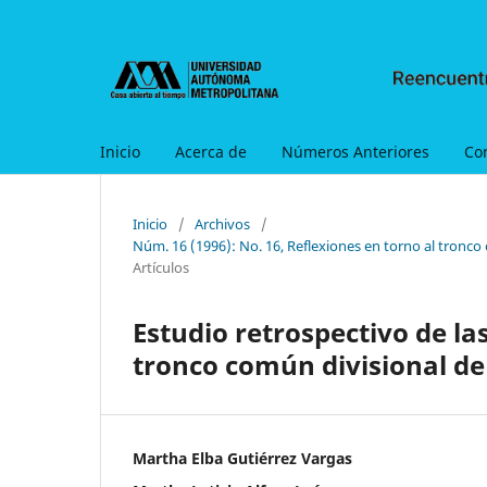
Inicio
Acerca de
Números Anteriores
Co
Inicio
/
Archivos
/
Núm. 16 (1996): No. 16, Reflexiones en torno al tronco
Artículos
Estudio retrospectivo de la
tronco común divisional de 
Martha Elba Gutiérrez Vargas