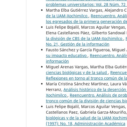
problemas universitarios: Vol. 28 Núm. 72
Martha Elba Gutiérrez Vargas, Alejandro 
de la UAM-Xochimilco
,
Reencuentro. Análi
los egresados de la primera generación d
Luis Felipe Bojalil, Marcos Aguilar Vengas
Elena Castellanos Páez, Gilberto Sandoval
la división de CBS de la UAM-Xochimilco
,
No. 21, Gestión de la información
Fausto Sánchez y García Figueroa, Miguel
su impacto educativo
,
Reencuentro. Anális
información
Miguel Arenas Vargas, Martha Elba Gutiér
ciencias biológicas y de la salud
,
Reencuen
Reflexiones en torno al tronco común de la
María Cristina Sánchez Martínez, Laura V
Herranz,
Análisis histórico de la deserción
Xochimilco
,
Reencuentro. Análisis de prob
tronco común de la división de ciencias b
Luis Felipe Bojalil, Marcos Aguilar Vengas
Castellanos Paez, Gabriela Garza-Mouriño
biológicas y de la salud de la UAM-Xochim
(1997): No. 18, Administración Académica