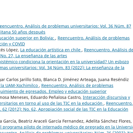
eencuentro. Análisis de problemas universitarios: Vol. 36 Núm. 87
litana 50 años después
cación superior en Bolivia:
,
Reencuentro. Análisis de problemas
ación y COVID
tés López,
La educación artística en chile
,
Reencuentro. Análisis d
 No. 27, La enseñanza de las artes
stémico condiciona la orientación en la universidad? Un esbozo
mas universitarios: Vol. 34 Núm. 83 (2022): La enseñanza de la
 Carlos Jarillo Soto, Blanca D. Jiménez Arteaga, Juana Reséndiz
 la UAM-Xochimilco
,
Reencuentro. Análisis de problemas
eguimiento de egresados. Empleo y educación superior
inosa Meneses, Eduardo Peñalosa Castro,
Interacción discursiva y
rsitarios en torno al uso de las TIC en la educación
,
Reencuentro.
 62 (2012): No. 62, Apropiación social de las TIC en la Educación
a García, Beatriz Araceli García Fernandez, Adelita Sánchez Flores,
l programa piloto de internado médico de pregrado en la Univers
cuentro. Análisis de problemas universitarios: Núm. 36 (2003): No