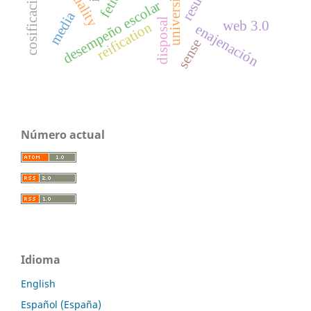
universidad
desempeño escolar
media
disposal
web 3.0
reification
enajenación
sense
Número actual
Idioma
English
Español (España)