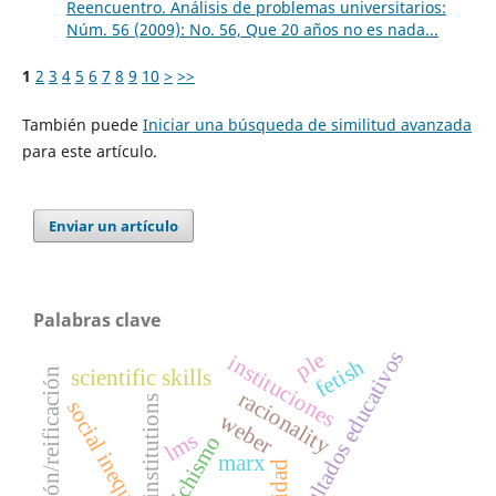
Reencuentro. Análisis de problemas universitarios:
Núm. 56 (2009): No. 56, Que 20 años no es nada...
1
2
3
4
5
6
7
8
9
10
>
>>
También puede
Iniciar una búsqueda de similitud avanzada
para este artículo.
Enviar un artículo
Palabras clave
resultados educativos
ple
instituciones
fetish
scientific skills
cosificación/reificación
racionality
institutions
social inequality
weber
lms
fetichismo
marx