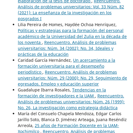
elaboración de la tesis de doctorado
,
Reencuentro.
Análisis de problemas universitarios: Vol. 33 Núm. 82
(2021): La enseñanza de la investigación en los
posgrados I
Lilia Pereira de Homes, Haydée Ochoa Henríquez,
Políticas y estrategias para la formación del personal
académico de la Universidad del Zulia en la década de
los noventa
,
Reencuentro. Análisis de problemas
universitarios: Núm. 34 (2002): No. 34, Ideales y
prácticas de la educación
Caridad García Hernández,
Un acercamiento a la
formación universitaria para el desempeño
periodístico
,
Reencuentro. Análisis de problemas
universitarios: Núm. 29 (2000): No. 29, Seguimiento de
egresados. Empleo y educación superior
Guadalupe Ibarra Rosales,
Tendencias en la
formación de investigadores e la UAM
,
Reencuentro.
Análisis de problemas universitarios: Núm. 26 (1999):
No. 26, La investigación como estrategia didáctica
María del Consuelo Chapela Mendoza, Edgar Carlos
Jarillo Soto, Blanca D. Jiménez Arteaga, Juana Reséndiz
Arreola,
25 años de Formación Docente en la UAM-
Xochimilco
,
Reencuentro. Análisis de problemas