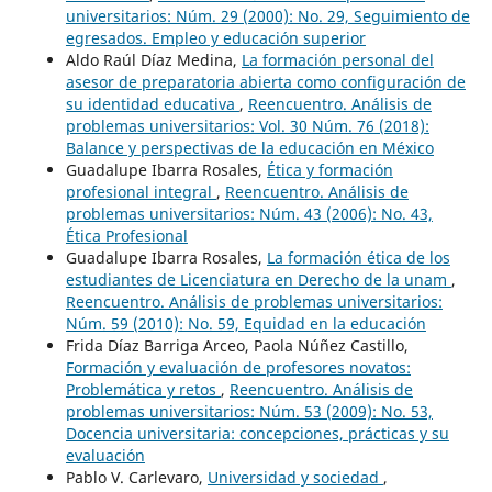
universitarios: Núm. 29 (2000): No. 29, Seguimiento de
egresados. Empleo y educación superior
Aldo Raúl Díaz Medina,
La formación personal del
asesor de preparatoria abierta como configuración de
su identidad educativa
,
Reencuentro. Análisis de
problemas universitarios: Vol. 30 Núm. 76 (2018):
Balance y perspectivas de la educación en México
Guadalupe Ibarra Rosales,
Ética y formación
profesional integral
,
Reencuentro. Análisis de
problemas universitarios: Núm. 43 (2006): No. 43,
Ética Profesional
Guadalupe Ibarra Rosales,
La formación ética de los
estudiantes de Licenciatura en Derecho de la unam
,
Reencuentro. Análisis de problemas universitarios:
Núm. 59 (2010): No. 59, Equidad en la educación
Frida Díaz Barriga Arceo, Paola Núñez Castillo,
Formación y evaluación de profesores novatos:
Problemática y retos
,
Reencuentro. Análisis de
problemas universitarios: Núm. 53 (2009): No. 53,
Docencia universitaria: concepciones, prácticas y su
evaluación
Pablo V. Carlevaro,
Universidad y sociedad
,