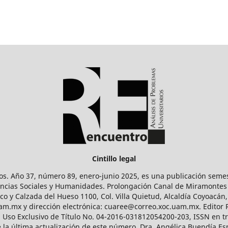
Cintillo legal
os. Año 37, número 89, enero-junio 2025, es una publicación sem
Ciencias Sociales y Humanidades. Prolongación Canal de Miramontes
ico y Calzada del Hueso 1100, Col. Villa Quietud, Alcaldía Coyoacán,
uam.mx y dirección electrónica: cuaree@correo.xoc.uam.mx. Editor
l Uso Exclusivo de Título No. 04-2016-031812054200-203, ISSN en tr
 última actualización de este número, Dra. Angélica Buendía Esp