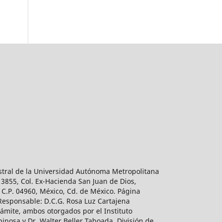
estral de la Universidad Autónoma Metropolitana
 3855, Col. Ex-Hacienda San Juan de Dios,
 C.P. 04960, México, Cd. de México. Página
 Responsable: D.C.G. Rosa Luz Cartajena
ámite, ambos otorgados por el Instituto
inosa y Dr. Walter Beller Taboada, División de