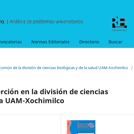
nvocatorias
Normas Editoriales
Directorio
Buscar
 común de la división de ciencias biológicas y de la salud UAM-Xochimilco
/
erción en la división de ciencias
 la UAM-Xochimilco