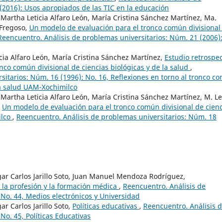
 (2016): Usos apropiados de las TIC en la educación
, Martha Leticia Alfaro León, María Cristina Sánchez Martínez, Ma.
 Fregoso,
Un modelo de evaluación para el tronco común divisional
Reencuentro. Análisis de problemas universitarios: Núm. 21 (2006)
cia Alfaro León, María Cristina Sánchez Martínez,
Estudio retrospec
nco común divisional de ciencias biológicas y de la salud
,
sitarios: Núm. 16 (1996): No. 16, Reflexiones en torno al tronco c
 la salud UAM-Xochimilco
, Martha Leticia Alfaro León, María Cristina Sánchez Martínez, M. L
,
Un modelo de evaluación para el tronco común divisional de cien
ilco
,
Reencuentro. Análisis de problemas universitarios: Núm. 18
r Carlos Jarillo Soto, Juan Manuel Mendoza Rodríguez,
 la profesión y la formación médica
,
Reencuentro. Análisis de
 No. 44, Medios electrónicos y Universidad
 Carlos Jarillo Soto,
Políticas educativas
,
Reencuentro. Análisis 
No. 45, Políticas Educativas