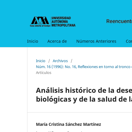
Inicio
Acerca de
Números Anteriores
Co
Inicio
/
Archivos
/
Núm. 16 (1996): No. 16, Reflexiones en torno al tronco
Artículos
Análisis histórico de la des
biológicas y de la salud de
María Cristina Sánchez Martínez