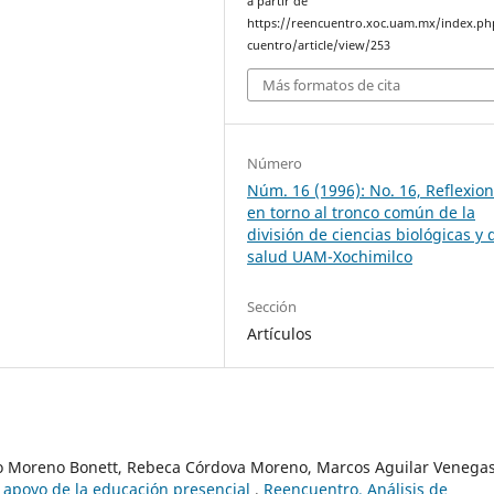
a partir de
https://reencuentro.xoc.uam.mx/index.ph
cuentro/article/view/253
Más formatos de cita
Número
Núm. 16 (1996): No. 16, Reflexio
en torno al tronco común de la
división de ciencias biológicas y 
salud UAM-Xochimilco
Sección
Artículos
lo Moreno Bonett, Rebeca Córdova Moreno, Marcos Aguilar Venegas
 apoyo de la educación presencial
,
Reencuentro. Análisis de