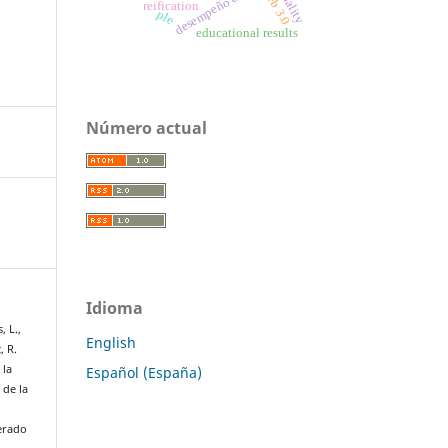
desempeño escolar
web 3.0
reification
ple
educational results
Número actual
Idioma
, L.,
English
, R.
 la
Español (España)
 de la
perado