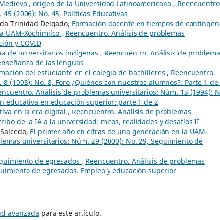
 Medieval, origen de la Universidad Latinoamericana
,
Reencuentro
 45 (2006): No. 45, Políticas Educativas
lda Trinidad Delgado,
Formación docente en tiempos de contingenc
 la UAM-Xochimilco
,
Reencuentro. Análisis de problemas
ación y COVID
ua de universitarios indígenas
,
Reencuentro. Análisis de problema
 enseñanza de las lenguas
rmación del estudiante en el colegio de bachilleres
,
Reencuentro.
 8 (1993): No. 8, Foro ¿Quiénes son nuestros alumnos?: Parte 1 de
ncuentro. Análisis de problemas universitarios: Núm. 13 (1994): N
ón educativa en educación superior: parte 1 de 2
tiva en la era digital
,
Reencuentro. Análisis de problemas
rribo de la IA a la universidad: mitos, realidades y desafíos II
 Salcedo,
El primer año en cifras de una generación en la UAM-
lemas universitarios: Núm. 29 (2000): No. 29, Seguimiento de
eguimiento de egresados
,
Reencuentro. Análisis de problemas
eguimiento de egresados. Empleo y educación superior
tud avanzada
para este artículo.