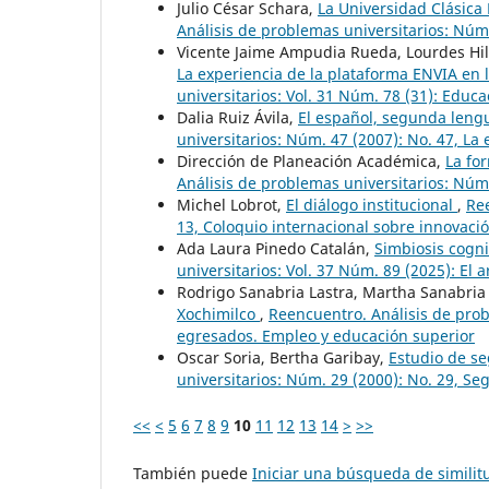
Julio César Schara,
La Universidad Clásica
Análisis de problemas universitarios: Núm.
Vicente Jaime Ampudia Rueda, Lourdes Hi
La experiencia de la plataforma ENVIA en
universitarios: Vol. 31 Núm. 78 (31): Educ
Dalia Ruiz Ávila,
El español, segunda leng
universitarios: Núm. 47 (2007): No. 47, La
Dirección de Planeación Académica,
La fo
Análisis de problemas universitarios: Núm.
Michel Lobrot,
El diálogo institucional
,
Ree
13, Coloquio internacional sobre innovaci
Ada Laura Pinedo Catalán,
Simbiosis cogni
universitarios: Vol. 37 Núm. 89 (2025): El a
Rodrigo Sanabria Lastra, Martha Sanabria
Xochimilco
,
Reencuentro. Análisis de prob
egresados. Empleo y educación superior
Oscar Soria, Bertha Garibay,
Estudio de s
universitarios: Núm. 29 (2000): No. 29, S
<<
<
5
6
7
8
9
10
11
12
13
14
>
>>
También puede
Iniciar una búsqueda de simili