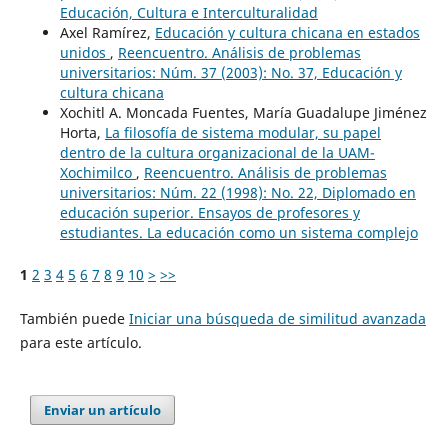
Educación, Cultura e Interculturalidad
Axel Ramírez,
Educación y cultura chicana en estados
unidos
,
Reencuentro. Análisis de problemas
universitarios: Núm. 37 (2003): No. 37, Educación y
cultura chicana
Xochitl A. Moncada Fuentes, María Guadalupe Jiménez
Horta,
La filosofía de sistema modular, su papel
dentro de la cultura organizacional de la UAM-
Xochimilco
,
Reencuentro. Análisis de problemas
universitarios: Núm. 22 (1998): No. 22, Diplomado en
educación superior. Ensayos de profesores y
estudiantes. La educación como un sistema complejo
1
2
3
4
5
6
7
8
9
10
>
>>
También puede
Iniciar una búsqueda de similitud avanzada
para este artículo.
Enviar un artículo