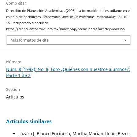
Cómo citar
Dirección de Planeación Académica, . (2006). La formación del estudiante en el
colegio de bachilleres.
Reencuentro. Análisis De Problemas Universitarios
, (8), 10–
15. Recuperado a partir de
https://reencuentro.xoc.uam.mx/index.php/reencuentro/article/view/155
Más formatos de cita
Número
Núm. 8 (1993): No. 8, Foro ¿Quiénes son nuestros alumnos?:
Parte 1 de 2
Sección
Artículos
Artículos similares
Lázaro J. Blanco Encinosa, Martha Marian Llopis Bezos,