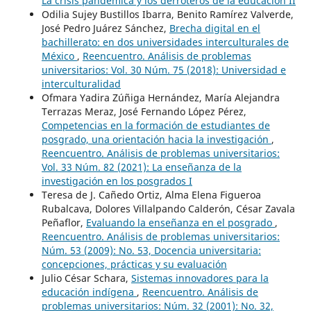
La crisis pandémica y los derroteros de la educación II
Odilia Sujey Bustillos Ibarra, Benito Ramírez Valverde,
José Pedro Juárez Sánchez,
Brecha digital en el
bachillerato: en dos universidades interculturales de
México
,
Reencuentro. Análisis de problemas
universitarios: Vol. 30 Núm. 75 (2018): Universidad e
interculturalidad
Ofmara Yadira Zúñiga Hernández, María Alejandra
Terrazas Meraz, José Fernando López Pérez,
Competencias en la formación de estudiantes de
posgrado, una orientación hacia la investigación
,
Reencuentro. Análisis de problemas universitarios:
Vol. 33 Núm. 82 (2021): La enseñanza de la
investigación en los posgrados I
Teresa de J. Cañedo Ortiz, Alma Elena Figueroa
Rubalcava, Dolores Villalpando Calderón, César Zavala
Peñaflor,
Evaluando la enseñanza en el posgrado
,
Reencuentro. Análisis de problemas universitarios:
Núm. 53 (2009): No. 53, Docencia universitaria:
concepciones, prácticas y su evaluación
Julio César Schara,
Sistemas innovadores para la
educación indígena
,
Reencuentro. Análisis de
problemas universitarios: Núm. 32 (2001): No. 32,