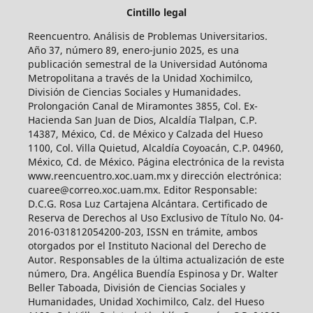
Cintillo legal
Reencuentro. Análisis de Problemas Universitarios.
Año 37, número 89, enero-junio 2025, es una
publicación semestral de la Universidad Autónoma
Metropolitana a través de la Unidad Xochimilco,
División de Ciencias Sociales y Humanidades.
Prolongación Canal de Miramontes 3855, Col. Ex-
Hacienda San Juan de Dios, Alcaldía Tlalpan, C.P.
14387, México, Cd. de México y Calzada del Hueso
1100, Col. Villa Quietud, Alcaldía Coyoacán, C.P. 04960,
México, Cd. de México. Página electrónica de la revista
www.reencuentro.xoc.uam.mx y dirección electrónica:
cuaree@correo.xoc.uam.mx. Editor Responsable:
D.C.G. Rosa Luz Cartajena Alcántara. Certificado de
Reserva de Derechos al Uso Exclusivo de Título No. 04-
2016-031812054200-203, ISSN en trámite, ambos
otorgados por el Instituto Nacional del Derecho de
Autor. Responsables de la última actualización de este
número, Dra. Angélica Buendía Espinosa y Dr. Walter
Beller Taboada, División de Ciencias Sociales y
Humanidades, Unidad Xochimilco, Calz. del Hueso