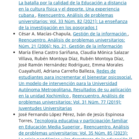
La batalla por la calidad de la Educación a distancia
en la cultura física y el deporte. Una experiencia
cubana
,
Reencuentro. Análisis de problemas
universitarios: Vol. 33 Núm. 82 (2021): La enseñanza
de la investigación en los posgrados I
César A. Macías-Chapula,
Gestión de la información
,
Reencuentro. Análisis de problemas universitarios:
Núm. 21 (2006): No. 21, Gestión de la información
María Elena Castro Sariñana, Claudia Mónica Salazar
Villava, Rubén Montoya Díaz, Rubén Montoya Díaz,
José Ramón Hernández Rodríguez, Emma Morales
Cuayahuitl, Adriana Carreño Balleza,
Redes de
estudiantes para incrementar el bienestar psicosocial.
Un modelo de intervención para la Universidad
Autónoma Metropolitana. Resultados de su aplicación
en la unidad Xochimilco
,
Reencuentro. Análisis de
problemas universitarios: Vol. 31 Núm. 77 (2019):
Juventudes Universitarias
José Fernando López Pérez, Iván de Jesús Espinosa
Torres,
Tecnología educativa y participación familiar
en Educación Media Superior
,
Reencuentro. Análisis
de problemas universitarios: Vol. 35 Núm. 85 (2023):