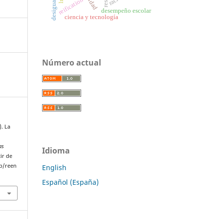
reification
desempeño escolar
ciencia y tecnología
Número actual
). La
as
Idioma
ir de
p/reen
English
Español (España)