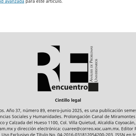
tud avanzada
para este artículo.
Cintillo legal
os. Año 37, número 89, enero-junio 2025, es una publicación sem
Ciencias Sociales y Humanidades. Prolongación Canal de Miramontes
ico y Calzada del Hueso 1100, Col. Villa Quietud, Alcaldía Coyoacán,
uam.mx y dirección electrónica: cuaree@correo.xoc.uam.mx. Editor
l Uso Exclusivo de Título No. 04-2016-031812054200-203, ISSN en tr