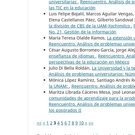
universitarias
,
Reencuentro. Análisis de p
las TIC en la educación
Luis Felipe Bojalil, Marcos Aguilar Vengas
Elena Castellanos Páez, Gilberto Sandoval
la división de CBS de la UAM-Xochimilco
,
No. 21, Gestión de la información
María Teresa Olalde Ramos,
La extensión 
Reencuentro. Análisis de problemas univers
César Augusto Borromeo García, Jorge Ale
enseñanza de idiomas
,
Reencuentro. Análi
perspectivas de la educación en México
Julio Di Bella Roldán,
La Universidad y la 
Análisis de problemas universitarios: Núm.
Mónica López Ramírez, Santiago Andrés R
la UNAM:
,
Reencuentro. Análisis de probl
Maritza Librada Cáceres Mesa, José Leona
comunidades de aprendizaje para la produ
Reencuentro. Análisis de problemas univers
los posgrados II
<<
<
1
2
3
4
5
6
7
8
9
10
>
>>