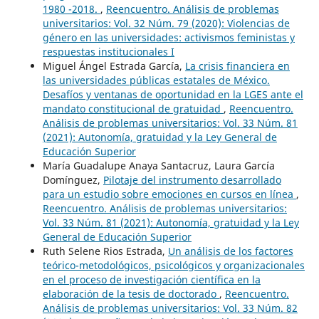
1980 -2018.
,
Reencuentro. Análisis de problemas
universitarios: Vol. 32 Núm. 79 (2020): Violencias de
género en las universidades: activismos feministas y
respuestas institucionales I
Miguel Ángel Estrada García,
La crisis financiera en
las universidades públicas estatales de México.
Desafíos y ventanas de oportunidad en la LGES ante el
mandato constitucional de gratuidad
,
Reencuentro.
Análisis de problemas universitarios: Vol. 33 Núm. 81
(2021): Autonomía, gratuidad y la Ley General de
Educación Superior
María Guadalupe Anaya Santacruz, Laura García
Domínguez,
Pilotaje del instrumento desarrollado
para un estudio sobre emociones en cursos en línea
,
Reencuentro. Análisis de problemas universitarios:
Vol. 33 Núm. 81 (2021): Autonomía, gratuidad y la Ley
General de Educación Superior
Ruth Selene Rios Estrada,
Un análisis de los factores
teórico-metodológicos, psicológicos y organizacionales
en el proceso de investigación científica en la
elaboración de la tesis de doctorado
,
Reencuentro.
Análisis de problemas universitarios: Vol. 33 Núm. 82