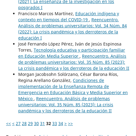
(2021): La enseñanza de la investigación en los
posgrados I
Francisco Marcos Martínez,
Educación indígena y
contexto en tiempos del COVID-19
,
Reencuentro.
Análisis de problemas universitarios: Vol. 34 Núm. 84
(2022): La crisis pandémica y los derroteros de la
educación I
José Fernando López Pérez, Iván de Jesús Espinosa
Torres,
Tecnología educativa y participación familiar
en Educación Media Superior
,
Reencuentro. Análisis
de problemas universitarios: Vol. 35 Núm. 85 (2023):
La crisis pandémica y los derroteros de la educación II
Morgan Jacobsohn Solórzano, César Barona Ríos,
Regina Arellano González,
Condiciones de
implementación de la Enseñanza Remota de
Emergencia en Educación Básica y Media Superior en
México
,
Reencuentro. Análisis de problemas
universitarios: Vol. 35 Núm. 85 (2023): La crisis
pandémica y los derroteros de la educación II
<<
<
27
28
29
30
31
32
33
34
>
>>