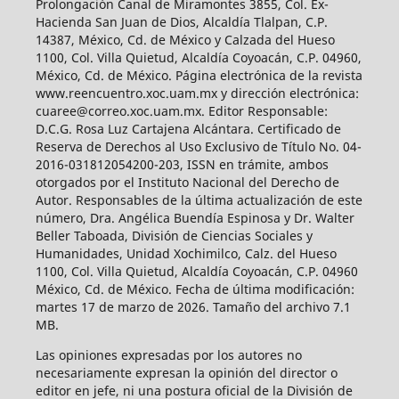
Prolongación Canal de Miramontes 3855, Col. Ex-
Hacienda San Juan de Dios, Alcaldía Tlalpan, C.P.
14387, México, Cd. de México y Calzada del Hueso
1100, Col. Villa Quietud, Alcaldía Coyoacán, C.P. 04960,
México, Cd. de México. Página electrónica de la revista
www.reencuentro.xoc.uam.mx y dirección electrónica:
cuaree@correo.xoc.uam.mx. Editor Responsable:
D.C.G. Rosa Luz Cartajena Alcántara. Certificado de
Reserva de Derechos al Uso Exclusivo de Título No. 04-
2016-031812054200-203, ISSN en trámite, ambos
otorgados por el Instituto Nacional del Derecho de
Autor. Responsables de la última actualización de este
número, Dra. Angélica Buendía Espinosa y Dr. Walter
Beller Taboada, División de Ciencias Sociales y
Humanidades, Unidad Xochimilco, Calz. del Hueso
1100, Col. Villa Quietud, Alcaldía Coyoacán, C.P. 04960
México, Cd. de México. Fecha de última modificación:
martes 17 de marzo de 2026. Tamaño del archivo 7.1
MB.
Las opiniones expresadas por los autores no
necesariamente expresan la opinión del director o
editor en jefe, ni una postura oficial de la División de