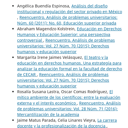
Angélica Buendía Espinosa,
Análisis del diseño
institucional y regulación del sector privado en México
,
Reencuentro. Análisis de problemas universitarios:
Núm. 60 (2011): No. 60, Educación superior privada
Abraham Magendzo Kolstrein,
Educación en Derechos
Humanos y Educación Superior: una perspectiva
controversial
,
Reencuentro. Análisis de problemas
universitarios: Vol. 27 Núm. 70 (2015): Derechos
humanos y educación superior
Margarita Irene Jaimes Velásquez,
El teatro y la
educación en derechos humanos. Una estrategía para
analizar la educación formal en la facultad de derecho
de CECAR
,
Reencuentro. Análisis de problemas
universitarios: Vol. 27 Núm. 70 (2015): Derechos
humanos y educación superior
Rosalía Susana Lastra, Oscar Comas Rodríguez,
El
mítico ambiente de los científicos: entre la evaluación
externa y el interés económico
,
Reencuentro. Análisis
de problemas universitarios: Vol. 28 Núm. 71 (2016):
Mercantilización de la academia
Jaime Matus Parada, Celia Linares Vieyra,
La carrera
docente y la profesionalización de la docencia
,