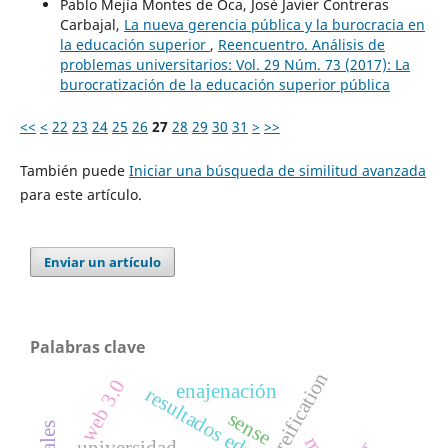
Pablo Mejía Montes de Oca, José Javier Contreras
Carbajal,
La nueva gerencia pública y la burocracia en
la educación superior
,
Reencuentro. Análisis de
problemas universitarios: Vol. 29 Núm. 73 (2017): La
burocratización de la educación superior pública
<<
<
22
23
24
25
26
27
28
29
30
31
>
>>
También puede
Iniciar una búsqueda de similitud avanzada
para este artículo.
Enviar un artículo
Palabras clave
reification
web 3.0
enajenación
resultados educativos
sense