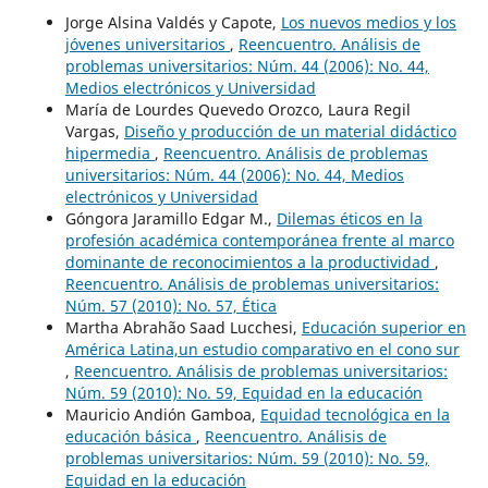
Jorge Alsina Valdés y Capote,
Los nuevos medios y los
jóvenes universitarios
,
Reencuentro. Análisis de
problemas universitarios: Núm. 44 (2006): No. 44,
Medios electrónicos y Universidad
María de Lourdes Quevedo Orozco, Laura Regil
Vargas,
Diseño y producción de un material didáctico
hipermedia
,
Reencuentro. Análisis de problemas
universitarios: Núm. 44 (2006): No. 44, Medios
electrónicos y Universidad
Góngora Jaramillo Edgar M.,
Dilemas éticos en la
profesión académica contemporánea frente al marco
dominante de reconocimientos a la productividad
,
Reencuentro. Análisis de problemas universitarios:
Núm. 57 (2010): No. 57, Ética
Martha Abrahão Saad Lucchesi,
Educación superior en
América Latina,un estudio comparativo en el cono sur
,
Reencuentro. Análisis de problemas universitarios:
Núm. 59 (2010): No. 59, Equidad en la educación
Mauricio Andión Gamboa,
Equidad tecnológica en la
educación básica
,
Reencuentro. Análisis de
problemas universitarios: Núm. 59 (2010): No. 59,
Equidad en la educación