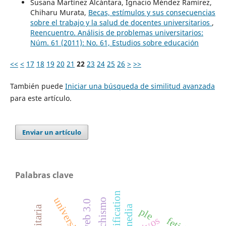
Susana Martínez Alcántara, Ignacio Méndez Ramírez,
Chiharu Murata,
Becas, estímulos y sus consecuencias
sobre el trabajo y la salud de docentes universitarios
,
Reencuentro. Análisis de problemas universitarios:
Núm. 61 (2011): No. 61, Estudios sobre educación
<<
<
17
18
19
20
21
22
23
24
25
26
>
>>
También puede
Iniciar una búsqueda de similitud avanzada
para este artículo.
Enviar un artículo
Palabras clave
reification
universidad
fetichismo
web 3.0
media
ple
fetish