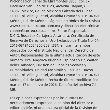
Prolongación Canal de Miramontes 3855, Col. Ex-
Hacienda San Juan de Dios, Alcaldía Tlalpan, C.P.
14387, México, Cd. de México y Calzada del Hueso
1100, Col. Villa Quietud, Alcaldía Coyoacán, C.P. 04960,
México, Cd. de México. Página electrónica de la revista
www.reencuentro.xoc.uam.mx y dirección electrónica:
cuaree@correo.xoc.uam.mx. Editor Responsable:
D.C.G. Rosa Luz Cartajena Alcántara. Certificado de
Reserva de Derechos al Uso Exclusivo de Título No. 04-
2016-031812054200-203, ISSN en trámite, ambos
otorgados por el Instituto Nacional del Derecho de
Autor. Responsables de la última actualización de este
número, Dra. Angélica Buendía Espinosa y Dr. Walter
Beller Taboada, División de Ciencias Sociales y
Humanidades, Unidad Xochimilco, Calz. del Hueso
1100, Col. Villa Quietud, Alcaldía Coyoacán, C.P. 04960
México, Cd. de México. Fecha de última modificación:
martes 17 de marzo de 2026. Tamaño del archivo 7.1
MB.
Las opiniones expresadas por los autores no
necesariamente expresan la opinión del director o
editor en jefe, ni una postura oficial de la División de