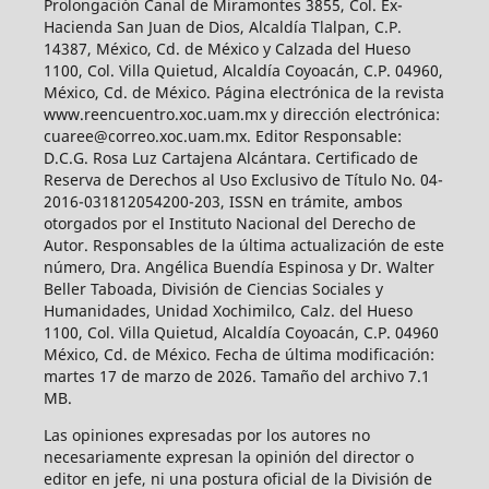
Prolongación Canal de Miramontes 3855, Col. Ex-
Hacienda San Juan de Dios, Alcaldía Tlalpan, C.P.
14387, México, Cd. de México y Calzada del Hueso
1100, Col. Villa Quietud, Alcaldía Coyoacán, C.P. 04960,
México, Cd. de México. Página electrónica de la revista
www.reencuentro.xoc.uam.mx y dirección electrónica:
cuaree@correo.xoc.uam.mx. Editor Responsable:
D.C.G. Rosa Luz Cartajena Alcántara. Certificado de
Reserva de Derechos al Uso Exclusivo de Título No. 04-
2016-031812054200-203, ISSN en trámite, ambos
otorgados por el Instituto Nacional del Derecho de
Autor. Responsables de la última actualización de este
número, Dra. Angélica Buendía Espinosa y Dr. Walter
Beller Taboada, División de Ciencias Sociales y
Humanidades, Unidad Xochimilco, Calz. del Hueso
1100, Col. Villa Quietud, Alcaldía Coyoacán, C.P. 04960
México, Cd. de México. Fecha de última modificación:
martes 17 de marzo de 2026. Tamaño del archivo 7.1
MB.
Las opiniones expresadas por los autores no
necesariamente expresan la opinión del director o
editor en jefe, ni una postura oficial de la División de