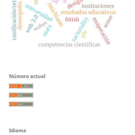
cosificación/reificación
desempeño escolar
fetichismo
universidad
instituciones
resultados educativos
web 3.0
sense
racionality
fetish
enajenación
weber
marx
ple
competencias científicas
Número actual
Idioma