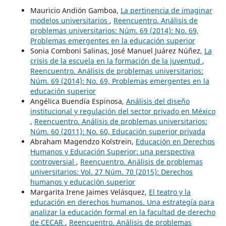
Mauricio Andión Gamboa,
La pertinencia de imaginar
modelos universitarios
,
Reencuentro. Análisis de
problemas universitarios: Núm. 69 (2014): No. 69,
Problemas emergentes en la educación superior
Sonia Comboni Salinas, José Manuel Juárez Núñez,
La
crisis de la escuela en la formación de la juventud
,
Reencuentro. Análisis de problemas universitarios:
Núm. 69 (2014): No. 69, Problemas emergentes en la
educación superior
Angélica Buendía Espinosa,
Análisis del diseño
institucional y regulación del sector privado en México
,
Reencuentro. Análisis de problemas universitarios:
Núm. 60 (2011): No. 60, Educación superior privada
Abraham Magendzo Kolstrein,
Educación en Derechos
Humanos y Educación Superior: una perspectiva
controversial
,
Reencuentro. Análisis de problemas
universitarios: Vol. 27 Núm. 70 (2015): Derechos
humanos y educación superior
Margarita Irene Jaimes Velásquez,
El teatro y la
educación en derechos humanos. Una estrategía para
analizar la educación formal en la facultad de derecho
de CECAR
,
Reencuentro. Análisis de problemas