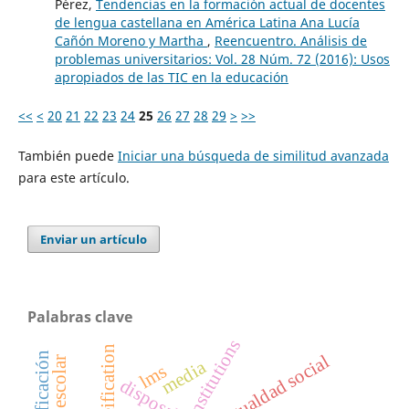
Pérez,
Tendencias en la formación actual de docentes
de lengua castellana en América Latina Ana Lucía
Cañón Moreno y Martha
,
Reencuentro. Análisis de
problemas universitarios: Vol. 28 Núm. 72 (2016): Usos
apropiados de las TIC en la educación
<<
<
20
21
22
23
24
25
26
27
28
29
>
>>
También puede
Iniciar una búsqueda de similitud avanzada
para este artículo.
Enviar un artículo
Palabras clave
institutions
reification
desigualdad social
media
lms
disposal