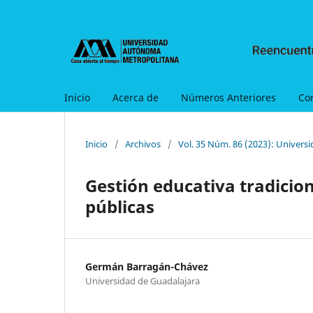
Inicio
Acerca de
Números Anteriores
Co
Inicio
/
Archivos
/
Vol. 35 Núm. 86 (2023): Univers
Gestión educativa tradicion
públicas
Germán Barragán-Chávez
Universidad de Guadalajara