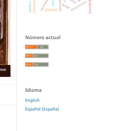
intencionalidad
universidad
racionality
weber
institutions
sense
disposal
Número actual
Idioma
English
Español (España)