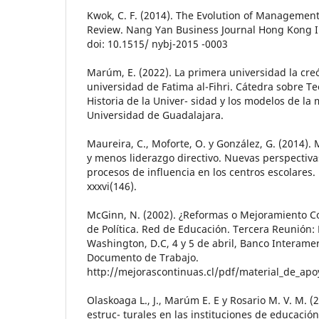
Kwok, C. F. (2014). The Evolution of Management
Review. Nang Yan Business Journal Hong Kong In
doi: 10.1515/ nybj-2015 -0003
Marúm, E. (2022). La primera universidad la cre
universidad de Fatima al-Fihri. Cátedra sobre Te
Historia de la Univer- sidad y los modelos de la
Universidad de Guadalajara.
Maureira, C., Moforte, O. y González, G. (2014). 
y menos liderazgo directivo. Nuevas perspectiva
procesos de influencia en los centros escolares. 
xxxvi(146).
McGinn, N. (2002). ¿Reformas o Mejoramiento C
de Política. Red de Educación. Tercera Reunión:
Washington, D.C, 4 y 5 de abril, Banco Interame
Documento de Trabajo.
http://mejorascontinuas.cl/pdf/material_de_ap
Olaskoaga L., J., Marúm E. E y Rosario M. V. M. 
estruc- turales en las instituciones de educación