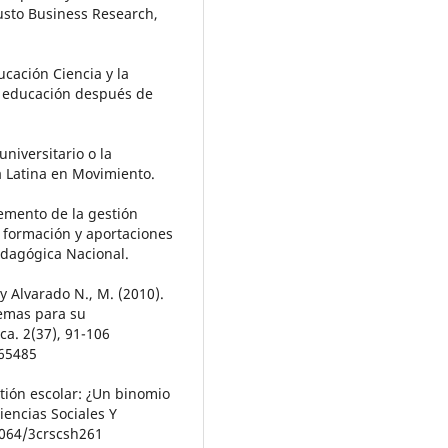
eusto Business Research,
cación Ciencia y la
a educación después de
niversitario o la
a Latina en Movimiento.
lemento de la gestión
e formación y aportaciones
edagógica Nacional.
 y Alvarado N., M. (2010).
lemas para su
ca. 2(37), 91-106
165485
stión escolar: ¿Un binomio
iencias Sociales Y
3064/3crscsh261