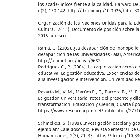
los acadé- micos frente a la calidad. Harvard D
ii(2), 130-142. http://dx.doi.org/10.3926/hdbr.30
Organización de las Naciones Unidas para la Edu
Cultura. (2015). Documento de posición sobre l
2015. unesco.
Rama, C. (2005). ¿La desaparición de monopolio u
desaparición de las universidades? alai, Améric
http://alainet.org/active/9682
Rodríguez C., P. (2004). La organización como e
educativa. La gestión educativa. Experiencias d
a la investigación e intervención. Universidad P
Rosario M., V. M., Marúm E., E., Barrera B., M. E.
La gestión universitaria: retos del presente y di
transformación. Educación y Ciencia, Cuarta Épo
https://www.researchgate.net/publication/277
Schmelkes, S. (1998). Investigación escolar y ge
ejemplar? Caleidoscopio, Revista Semestral De C
Humanidades, 2(3), 21–35. https://doi.org/10.3