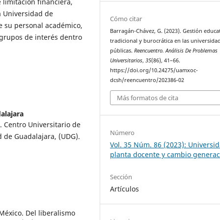
limitación financiera,
la Universidad de
Cómo citar
e su personal académico,
Barragán-Chávez, G. (2023). Gestión educa
 grupos de interés dentro
tradicional y burocrática en las universida
públicas.
Reencuentro. Análisis De Problemas
Universitarios
,
35
(86), 41–66.
https://doi.org/10.24275/uamxoc-
dcsh/reencuentro/202386-02
Más formatos de cita
alajara
. Centro Universitario de
Número
d de Guadalajara, (UDG).
Vol. 35 Núm. 86 (2023): Universid
planta docente y cambio generac
Sección
Artículos
México. Del liberalismo