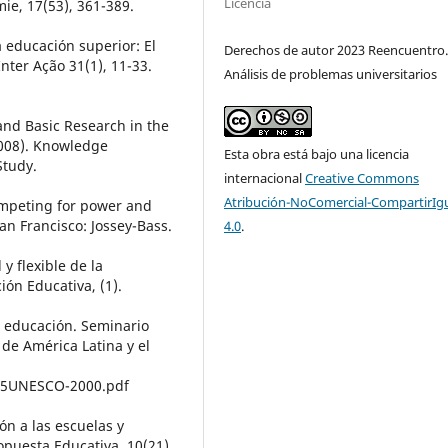
Licencia
mie, 17(53), 361-389.
 educación superior: El
Derechos de autor 2023 Reencuentro
nter Ação 31(1), 11-33.
Análisis de problemas universitarios
 and Basic Research in the
(2008). Knowledge
Esta obra está bajo una licencia
tudy.
internacional
Creative Commons
Atribución-NoComercial-CompartirIg
Competing for power and
an Francisco: Jossey-Bass.
4.0
.
 y flexible de la
ión Educativa, (1).
la educación. Seminario
 de América Latina y el
%25UNESCO-2000.pdf
ión a las escuelas y
opuesta Educativa, 10(21).