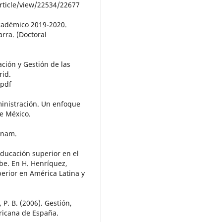
article/view/22534/22677
académico 2019-2020.
rra. (Doctoral
ación y Gestión de las
rid.
.pdf
dministración. Un enfoque
e México.
unam.
educación superior en el
ibe. En H. Henríquez,
perior en América Latina y
, P. B. (2006). Gestión,
ricana de España.