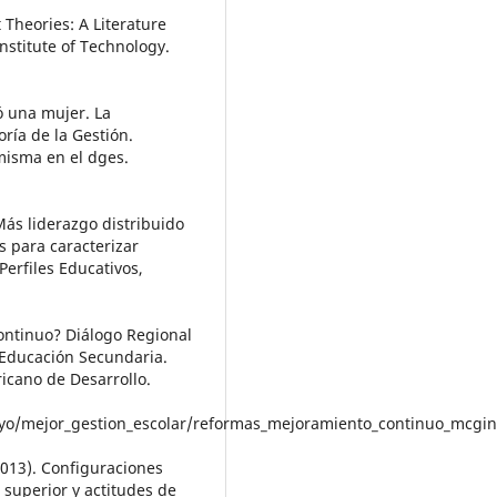
 Theories: A Literature
stitute of Technology.
ó una mujer. La
oría de la Gestión.
 misma en el dges.
Más liderazgo distribuido
s para caracterizar
Perfiles Educativos,
ontinuo? Diálogo Regional
 Educación Secundaria.
ricano de Desarrollo.
oyo/mejor_gestion_escolar/reformas_mejoramiento_continuo_mcgin
(2013). Configuraciones
 superior y actitudes de