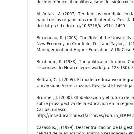
decimo- nónico al neoliberalismo del siglo xxi. r
Alcántara, A. (2007). Tendencias mundiales en la
papel de los organismos multilaterales. Revista I
doi: http:// dx.doi.org/10.5216/ia.v31i1.1490
Birgeneau, R. (2005). The Role of the University
New Economy, in Cranfield, D. J. and Taylor, J. 
Management and Higher Education: A UK Case S
Birnbaum, R. (1988). The political institution: 
resources. In How colleges work (pp. 128-150). S
Beltrán, C. J. (2005). El modelo educativo integral
Universidad Vera- cruzana. Revista de Investigac
Brunner, J. (2000). Globalización y el futuro de 
sobre pros- pectiva de la educación en la región
Caribe. unesco.
http://mt.educarchile.cl/archives/Futuro_EDU
Casassus, J. (1999). Descentralización de la gest
calidad de la educación: ¿mitos o realidades? Pr