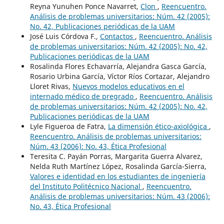
Reyna Yunuhen Ponce Navarret,
Clon
,
Reencuentro.
Análisis de problemas universitarios: Núm. 42 (2005):
No. 42, Publicaciones periódicas de la UAM
José Luis Córdova F.,
Contactos
,
Reencuentro. Análisis
de problemas universitarios: Núm. 42 (2005): No. 42,
Publicaciones periódicas de la UAM
Rosalinda Flores Echavarría, Alejandra Gasca García,
Rosario Urbina García, Víctor Ríos Cortazar, Alejandro
Lloret Rivas,
Nuevos modelos educativos en el
internado médico de pregrado
,
Reencuentro. Análisis
de problemas universitarios: Núm. 42 (2005): No. 42,
Publicaciones periódicas de la UAM
Lyle Figueroa de Fatra,
La dimensión ético-axiológica
,
Reencuentro. Análisis de problemas universitarios:
Núm. 43 (2006): No. 43, Ética Profesional
Teresita C. Payán Porras, Margarita Guerra Alvarez,
Nelda Ruth Martínez López, Rosalinda García-Sierra,
Valores e identidad en los estudiantes de ingeniería
del Instituto Politécnico Nacional
,
Reencuentro.
Análisis de problemas universitarios: Núm. 43 (2006):
No. 43, Ética Profesional