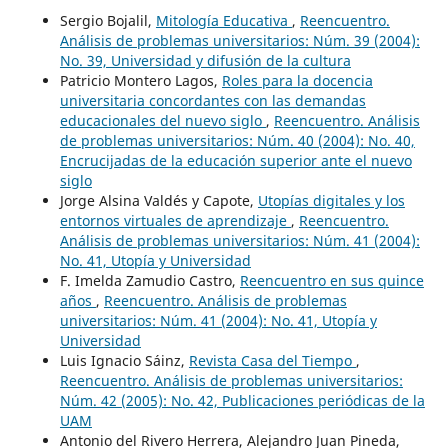
Sergio Bojalil,
Mitología Educativa
,
Reencuentro.
Análisis de problemas universitarios: Núm. 39 (2004):
No. 39, Universidad y difusión de la cultura
Patricio Montero Lagos,
Roles para la docencia
universitaria concordantes con las demandas
educacionales del nuevo siglo
,
Reencuentro. Análisis
de problemas universitarios: Núm. 40 (2004): No. 40,
Encrucijadas de la educación superior ante el nuevo
siglo
Jorge Alsina Valdés y Capote,
Utopías digitales y los
entornos virtuales de aprendizaje
,
Reencuentro.
Análisis de problemas universitarios: Núm. 41 (2004):
No. 41, Utopía y Universidad
F. Imelda Zamudio Castro,
Reencuentro en sus quince
años
,
Reencuentro. Análisis de problemas
universitarios: Núm. 41 (2004): No. 41, Utopía y
Universidad
Luis Ignacio Sáinz,
Revista Casa del Tiempo
,
Reencuentro. Análisis de problemas universitarios:
Núm. 42 (2005): No. 42, Publicaciones periódicas de la
UAM
Antonio del Rivero Herrera, Alejandro Juan Pineda,