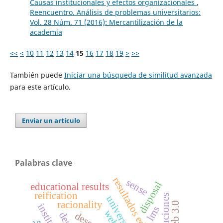
Causas institucionales y efectos organizacionales
,
Reencuentro. Análisis de problemas universitarios:
Vol. 28 Núm. 71 (2016): Mercantilización de la
academia
<<
<
10
11
12
13
14
15
16
17
18
19
>
>>
También puede
Iniciar una búsqueda de similitud avanzada
para este artículo.
Enviar un artículo
Palabras clave
resultados educativos
sense
disposal
educational results
reification
instituciones
universidad
racionality
web 3.0
lms
weber