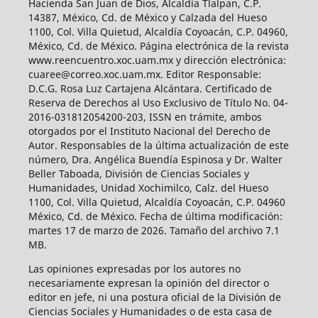
Hacienda San Juan de Dios, Alcaldía Tlalpan, C.P.
14387, México, Cd. de México y Calzada del Hueso
1100, Col. Villa Quietud, Alcaldía Coyoacán, C.P. 04960,
México, Cd. de México. Página electrónica de la revista
www.reencuentro.xoc.uam.mx y dirección electrónica:
cuaree@correo.xoc.uam.mx. Editor Responsable:
D.C.G. Rosa Luz Cartajena Alcántara. Certificado de
Reserva de Derechos al Uso Exclusivo de Título No. 04-
2016-031812054200-203, ISSN en trámite, ambos
otorgados por el Instituto Nacional del Derecho de
Autor. Responsables de la última actualización de este
número, Dra. Angélica Buendía Espinosa y Dr. Walter
Beller Taboada, División de Ciencias Sociales y
Humanidades, Unidad Xochimilco, Calz. del Hueso
1100, Col. Villa Quietud, Alcaldía Coyoacán, C.P. 04960
México, Cd. de México. Fecha de última modificación:
martes 17 de marzo de 2026. Tamaño del archivo 7.1
MB.
Las opiniones expresadas por los autores no
necesariamente expresan la opinión del director o
editor en jefe, ni una postura oficial de la División de
Ciencias Sociales y Humanidades o de esta casa de